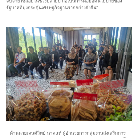
จับจ่ายใช้สอยในช่วงปลายปี ถือเป็นการต่อยอดนโยบายของ
รัฐบาลที่มุ่งกระตุ้นเศรษฐกิจฐานรากอย่างยั่งยืน”
ด้านนายเจนต์วิทย์ นาคแท้ ผู้อำนวยการกลุ่มงานส่งเสริมการ