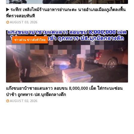
▶️ ระทึก! เพลิงไหม้ร้านอาหารย่านกะตะ นายอำเภอเมืองภูเก็ตลงพื้น
ที่ตรวจสอบทันที
AUGUST 03, 2026
ข่าวด่วน ข่าวดังทั่วไทย
แก๊งขนยาบ้าชายแดนลาว ลอบขน 8,000,000 เม็ด ใส่กระบะซ่อน
ป่าช้า ถูกทหาร-ปส.บุกยึดกลางดึก
AUGUST 02, 2026