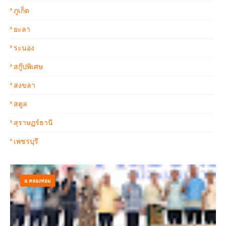
ภูเก็ต
ยะลา
ระนอง
สกู๊ปพิเศษ
สงขลา
สตูล
สุราษฏร์ธานี
เพชรบุรี
อ.คลองท่อม