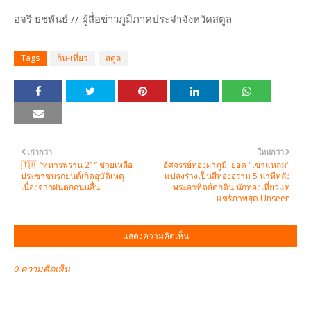
อจรี ธชพันธ์ // ผู้สื่อข่าวภูมิภาคประจำจังหวัดสตูล
Tags
กิน-เที่ยว
สตูล
เก่ากว่า
ใหม่กว่า
🇹🇭 “ทหารพราน 21” ช่วยเหลือ
อัศจรรย์ทองผาภูมิ! ยอด "เขาแหลม"
ประชาชนรถยนต์เกิดอุบัติเหตุ
แปลงร่างเป็นสีทองอร่าม 5 นาทีหลัง
เนื่องจากฝนตกถนนลื่น
พระอาทิตย์ตกดิน นักท่องเที่ยวแห่
แชร์ภาพสุด Unseen
แสดงความคิดเห็น
0 ความคิดเห็น