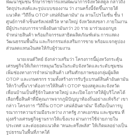
พัฒนาชุมชน รักษาราชการแทนพัฒนาการจังหวัดสตูล กล่าวถึง
วัตถุประสงค์และรูปแบบของงาน ว่า งานครั้งนี้จัดขึ้นภายใต้
แนวคิด “วิถีถิ่น OTOP เสน่ห์อันดามัน” ณ ลานโปรโมชั่น ชั้น 1
ศูนย์การค้าเซ็นทรัลเฟสติวัล หาดใหญ่ จังหวัดสงขลา ภายในงาน
มีผู้ประกอบการจากฝั่งอันดามันกว่า 20 ราย มาร่วมออกบูธ
จำหน่ายสินค้า พร้อมกิจกรรมสาธิตผลิตภัณฑ์เด่น การแสดง
วัฒนธรรมพื้นถิ่น และกิจกรรมส่งเสริมการขาย พร้อมแจกคูปอง
ส่วนลดแทนเงินสดให้กับผู้ร่วมงาน
นายเจนต์วิทย์ ยังกล่าวเสริมว่า โครงการนี้มุ่งหวังกระตุ้น
เศรษฐกิจให้เกิดการหมุนเวียนในระดับจังหวัดและระดับชุมชน
เพิ่มช่องทางการจำหน่ายสินค้า เสริมศักยภาพของกลุ่มผู้ผลิต
OTOP และเกษตรกร รวมทั้งสร้างการรับรู้แบรนด์สินค้าอันดามัน
ให้กว้างขึ้น“เราต้องการให้สินค้า OTOP ของสตูลและจังหวัด
เพื่อนบ้านเป็นที่รู้จักในตลาดใหญ่ และเปิดโอกาสให้ผู้บริโภคได้
เลือกซื้อสินค้าที่มีคุณภาพจากภูมิปัญญาท้องถิ่นอย่างแท้จริง” เขา
กล่าว โครงการ “วิถีถิ่น OTOP เสน่ห์อันดามัน” จึงถือเป็นการบู
รณาการความร่วมมือระหว่าง ภาครัฐ ภาคเอกชน และชุมชน ที่
มุ่งสร้างเศรษฐกิจฐานรากให้แข็งแรง ผ่านการใช้จ่ายภายใน
ประเทศ และต่อยอดแนวคิด “คนละครึ่งพลัส” ให้เกิดผลอย่างเป็น
รูปธรรมในพื้นที่ภาคใต้