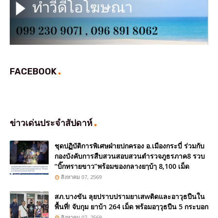
FACEBOOK
ข่าวเด่นประจำสัปดาห์
ชุดปฏิบัติการพิเศษฝ่ายปกครอง อ.เมืองกระบี่ ร่วมกับ
กองบังคับการสืบสวนสอบสวนตำรวจภูธรภาค8 รวบ
“บิ๊กทรายขาว”พร้อมของกลางยๅบ้ๅ 8,100 เม็ด
สิงหาคม 07, 2569
สภ.บางขัน ลุยปราบปรามยาเสwติดและอาวุธปืนใน
พื้นที่! จับกุม ยาบ้า 264 เม็ด พร้อมอๅวุธปืน 5 กระบอก
สิงหาคม 07, 2569