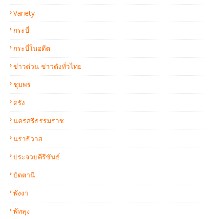
Variety
กระบี่
กระบี่ในอดีต
ข่าวด่วน ข่าวดังทั่วไทย
ชุมพร
ตรัง
นครศรีธรรมราช
นราธิวาส
ประจวบคีรีขันธ์
ปัตตานี
พังงา
พัทลุง