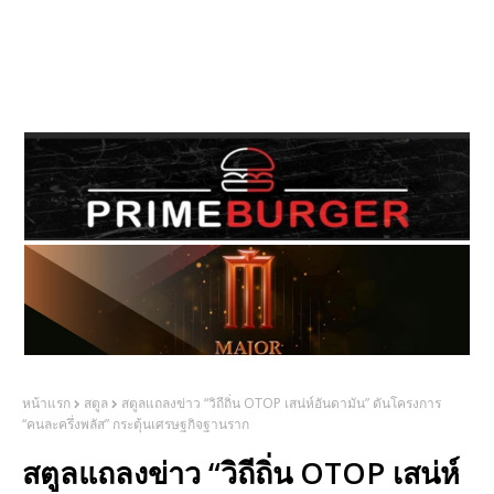
หน้าแรก
สตูล
สตูลแถลงข่าว “วิถีถิ่น OTOP เสน่ห์อันดามัน” ดันโครงการ
“คนละครึ่งพลัส” กระตุ้นเศรษฐกิจฐานราก
สตูลแถลงข่าว “วิถีถิ่น OTOP เสน่ห์