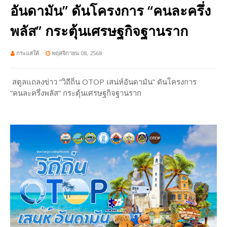
อันดามัน” ดันโครงการ “คนละครึ่ง
พลัส” กระตุ้นเศรษฐกิจฐานราก
กระแสใต้
พฤศจิกายน 08, 2568
สตูลแถลงข่าว “วิถีถิ่น OTOP เสน่ห์อันดามัน” ดันโครงการ
“คนละครึ่งพลัส” กระตุ้นเศรษฐกิจฐานราก