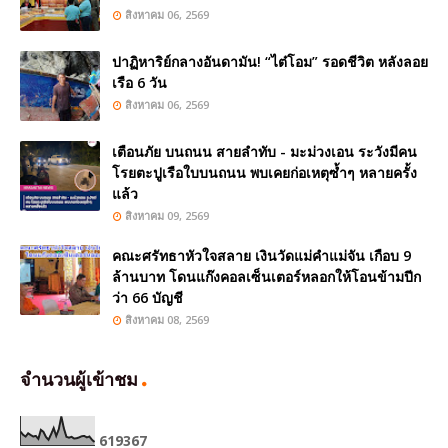
สิงหาคม 06, 2569
ปาฏิหาริย์กลางอันดามัน! “ไต๋โอม” รอดชีวิต หลังลอย
เรือ 6 วัน
สิงหาคม 06, 2569
เตือนภัย บนถนน สายลำทับ - มะม่วงเอน ระวังมีคน
โรยตะปูเรือใบบนถนน พบเคยก่อเหตุซ้ำๆ หลายครั้ง
แล้ว
สิงหาคม 09, 2569
คณะศรัทธาหัวใจสลาย เงินวัดแม่คำแม่จัน เกือบ 9
ล้านบาท โดนแก๊งคอลเซ็นเตอร์หลอกให้โอนข้ามปีก
ว่า 66 บัญชี
สิงหาคม 08, 2569
จำนวนผู้เข้าชม
6
1
9
3
6
7