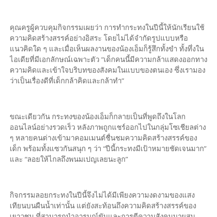
คุณครูผู้ควบคุมกิจกรรมเผยว่า การทำกระทงในปีนี้ให้นักเรียนใช้
ความคิดสร้างสรรค์อย่างอิสระ โดยไม่ได้จำกัดรูปแบบหรือ
แนวคิดใด ๆ และเมื่อเห็นผลงานของน้องเอ็มก็รู้สึกทั้งขำ ทั้งทึ่งใน
ไอเดียที่มีเอกลักษณ์เฉพาะตัว “เด็กคนนี้มีความกล้าแสดงออกทาง
ความคิดและเข้าใจบริบทของสังคมในแบบของตนเอง ซึ่งเรามอง
ว่าเป็นเรื่องดีที่เด็กกล้าคิดและกล้าทำ”
ขณะเดียวกัน กระทงของน้องเอ็มก็กลายเป็นที่พูดถึงในโลก
ออนไลน์อย่างรวดเร็ว หลังภาพถูกแชร์ออกไปในกลุ่มโซเชียลต่าง
ๆ หลายคนต่างเข้ามาคอมเมนต์ชื่นชมความคิดสร้างสรรค์ของ
เด็ก พร้อมทั้งแซวกันสนุก ๆ ว่า “ปีนี้กระทงมีเป้าหมายชัดเจนมาก”
และ “ลอยให้ไกลถึงพนมเปญเลยนะลูก”
กิจกรรมลอยกระทงในปีนี้จึงไม่ได้มีเพียงความงดงามของแสง
เทียนบนผืนน้ำเท่านั้น แต่ยังสะท้อนถึงความคิดสร้างสรรค์ของ
เยาวชน ที่สามารถนำอารมณ์ขันและการตีความสังคมมาผสม