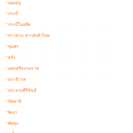
Variety
กระบี่
กระบี่ในอดีต
ข่าวด่วน ข่าวดังทั่วไทย
ชุมพร
ตรัง
นครศรีธรรมราช
นราธิวาส
ประจวบคีรีขันธ์
ปัตตานี
พังงา
พัทลุง