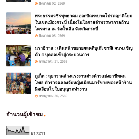
สิงหาคม 02, 2569
พระธรรมวชิรพุทธาคม ออกบิณฑบาตโปรดญาติโยม
ในเขตเมืองกระบี่ เนื่องในโอกาสจำพรรษากาลถ้วน
ไตรมาส ณ วัดถ้ำเสือ จังหวัดกระบี่
สิงหาคม 03, 2569
นราธิวาส : เดินหน้าขยายผลคดีบูเก๊ะซามี! จนท.เชิญ
ตัว 4 บุคคลเข้าสู่กระบวนการ
กรกฎาคม 31, 2569
ภูเก็ต : ลุยกวาดล้างแรงงานต่างด้าวแย่งอาชีพคน
ไทย! ตำรวจฉลองจับหญิงเมียนมาร์ขายของหน้าร้าน
ผิดเงื่อนไขใบอนุญาตทำงาน
กรกฎาคม 30, 2569
จำนวนผู้เข้าชม
6
1
7
2
1
1