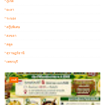
ภูเก็ต
ยะลา
ระนอง
สกู๊ปพิเศษ
สงขลา
สตูล
สุราษฏร์ธานี
เพชรบุรี
กระบี่