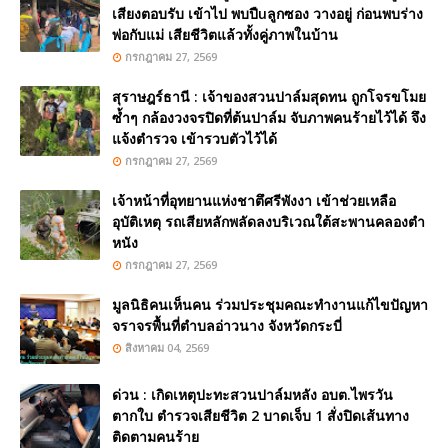
เสียงตอบรับ เข้าไป พบปืuลูกซอง วางอยู่ ก่อนพบร่าง
พ่อกับแม่ เสียชีวิตแล้วทั้งคู่ภาพในบ้าน
กรกฎาคม 27, 2569
สุราษฎร์ธานี : เจ้าของสวนปาล์มสุดทน ถูกโจรขโมย
ซ้ำๆ กล้องวงจรปิดที่ต้นปาล์ม จับภาพคนร้ายไว้ได้ จึง
แจ้งตำรวจ เข้ารวบตัวไว้ได้
กรกฎาคม 27, 2569
เจ้าหน้าที่อุทยานแห่งชาตึศรีพังงา เข้าช่วยเหลือ
อุบัติเหตุ รถเสียหลักพลัดลงบริเวณใต้สะพานคลองตำ
หนัง
กรกฎาคม 27, 2569
มูลนิธิคนเห็นคน ร่วมประชุมคณะทำงานแก้ไขปัญหา
จราจรพื้นที่ตำบลอ่าวนาง จังหวัดกระบี่
สิงหาคม 04, 2569
ด่วน : เกิดเหตุปะทะสวนปาล์มหลัง อบต.ไพรวัน
ตากใบ ตำรวจเสียชีวิต 2 บาดเจ็บ 1 สั่งปิดเส้นทาง
ติดตามคนร้าย