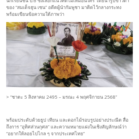
นักเรียนชั้น ป.6 ซึ่งเลือกแนวคิดไม่เหมือนใคร โดยนำรูปขาวดำ
ของ “สมเด็จฮุน เซน” อดีตผู้นำกัมพูชา มาติดไว้กลางกระทง
พร้อมเขียนข้อความใต้ภาพว่า
> “ชาตะ 5 สิงหาคม 2495 – มรณะ 4 พฤศจิกายน 2568”
พร้อมประดับด้วยธูป เทียน และดอกไม้รอบรูปอย่างประณีต สื่อ
ถึงการ “อุทิศส่วนกุศล” และความหมายแฝงในเชิงสัญลักษณ์ว่า
“อยากให้ลอยไปไกล ๆ จากประเทศไทย”