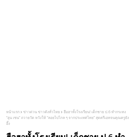
หน้าแรก
ข่าวด่วน ข่าวดังทั่วไทย
ฮือฮาทั้งโรงเรียน! เด็กชาย ป.6 ทำกระทง
“ฮุน เซน” ถวายวัด หวังให้ “ลอยไปไกล ๆ จากประเทศไทย” สุดครีเอทจนคุณครูยัง
อึ้ง
ฮือฮาทั้งโรงเรียน! เด็กชาย ป.6 ทำ