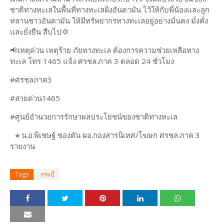
ชาติทางทะเลในพื้นที่ทางทะเลฝั่งอันดามัน ไว้ให้กับพี่น้องและลูก
หลานชาวอันดามัน ให้มีทรัพยากรทางทะเลอยู่อย่างมั่นคง มั่งคั่ง
และยั่งยืน สืบไป💢
📢เหตุด่วน เหตุร้าย ภัยทางทะเล ต้องการความช่วยเหลือทาง
ทะเล โทร 1465 แจ้ง ศรชล.ภาค 3 ตลอด 24 ชั่วโมง
#ศรชลภาค3
#สายด่วน1465
#ศูนย์อำนวยการรักษาผลประโยชน์ของชาติทางทะเล
🔸น.อ.พิเชษฐ์ ซองตัน ผอ.กองสารนิเทศ/โฆษก ศรชล.ภาค 3
รายงาน
Tags
กระบี่