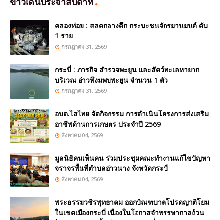
ข่าวเด่นประจำสัปดาห์
คลองท่อม : สลดกลางดึก กระบะชนจักรยานยนต์ ดับ
1 ราย
กรกฎาคม 31, 2569
กระบี่ : ภารกิจ สำรวจพะยูน และสัตว์ทะเลหายาก
บริเวณ อ่าวทึงมพบพะยูน จำนวน 1 ตัว
กรกฎาคม 31, 2569
อบต.ไสไทย จัดกิจกรรม การดำเนินโครงการส่งเสริม
อาชีพด้านการเกษตร ประจำปี 2569
สิงหาคม 04, 2569
มูลนิธิคนเห็นคน ร่วมประชุมคณะทำงานแก้ไขปัญหา
จราจรพื้นที่ตำบลอ่าวนาง จังหวัดกระบี่
สิงหาคม 04, 2569
พระธรรมวชิรพุทธาคม ออกบิณฑบาตโปรดญาติโยม
ในเขตเมืองกระบี่ เนื่องในโอกาสจำพรรษากาลถ้วน