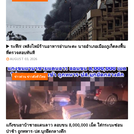
▶️ ระทึก! เพลิงไหม้ร้านอาหารย่านกะตะ นายอำเภอเมืองภูเก็ตลงพื้น
ที่ตรวจสอบทันที
AUGUST 03, 2026
ข่าวด่วน ข่าวดังทั่วไทย
แก๊งขนยาบ้าชายแดนลาว ลอบขน 8,000,000 เม็ด ใส่กระบะซ่อน
ป่าช้า ถูกทหาร-ปส.บุกยึดกลางดึก