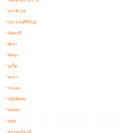
นราธิวาส
ประจวบคีรีขันธ์
ปัตตานี
พังงา
พัทลุง
ภูเก็ต
ยะลา
ระนอง
สกู๊ปพิเศษ
สงขลา
สตูล
สุราษฏร์ธานี