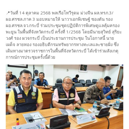
📍วันที่ 14 ตุลาคม 2568 พลเรือโทวีรุดม ม่วงจีน ผล.ทรภ.3/
ผอ.ศรชล.ภาค 3 มอบหมายให้ นาวาเอกพิเชษฐ์ ซองตัน รอง
ผอ.ศรชล.จว.กระบี่ ร่วมประชุมชุดปฏิบัติการพิเศษดูแลคุ้มครอง
พะยูน ในพื้นที่จังหวัดกระบี่ ครั้งที่ 1/2568 โดยมีนายสุวิทย์ สุริยะ
วงศ์ รอง ผวจกระบี่ เป็นประธานการประชุม ในโอกาสนี้ นาย
เผด็จ ลายทอง รองอธิบดีกรมทรัพยากรทางทะเลและชายฝั่ง ซึ่ง
เดิมทางมาตรวจราชการในพื้นที่จังหวัดกระบี่ ได้เข้าร่วมสังเกตุ
การณ์การประชุมครั้งนี้ด้วย