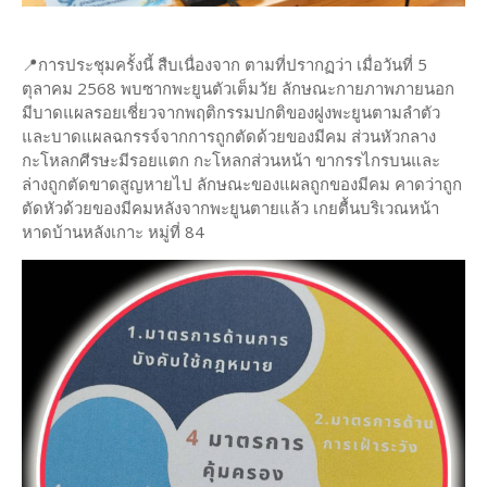
📍การประชุมครั้งนี้ สืบเนื่องจาก ตามที่ปรากฏว่า เมื่อวันที่ 5
ตุลาคม 2568 พบซากพะยูนตัวเต็มวัย ลักษณะกายภาพภายนอก
มีบาดแผลรอยเชี่ยวจากพฤติกรรมปกติของฝูงพะยูนตามลำตัว
และบาดแผลฉกรรจ์จากการถูกตัดด้วยของมีคม ส่วนหัวกลาง
กะโหลกศีรษะมีรอยแตก กะโหลกส่วนหน้า ขากรรไกรบนและ
ล่างถูกตัดขาดสูญหายไป ลักษณะของแผลถูกของมีคม คาดว่าถูก
ตัดหัวด้วยของมีคมหลังจากพะยูนตายแล้ว เกยตื้นบริเวณหน้า
หาดบ้านหลังเกาะ หมู่ที่ 84