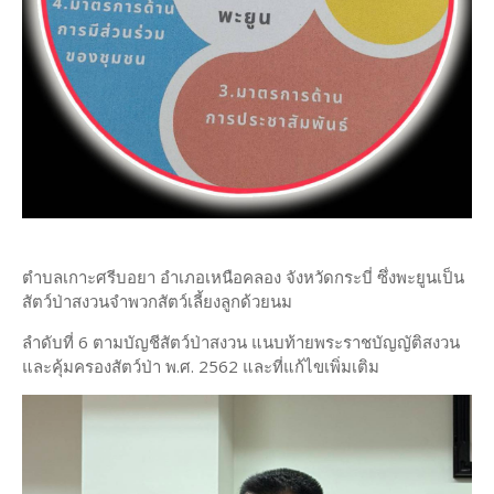
ตำบลเกาะศรีบอยา อำเภอเหนือคลอง จังหวัดกระบี่ ซึ่งพะยูนเป็น
สัตว์ป่าสงวนจำพวกสัตว์เลี้ยงลูกด้วยนม
ลำดับที่ 6 ตามบัญชีสัตว์ป่าสงวน แนบท้ายพระราชบัญญัติสงวน
และคุ้มครองสัตว์ป่า พ.ศ. 2562 และที่แก้ไขเพิ่มเติม