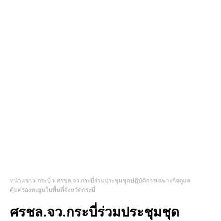
หน้าแรก
กระบี่
ศรชล.จว.กระบี่ร่วมประชุมชุดปฏิบัติการเฉพาะกิจดูแล
คุ้มครองพะยูนในพื้นที่จังหวัดกระบี่
ศรชล.จว.กระบี่ร่วมประชุมชุด