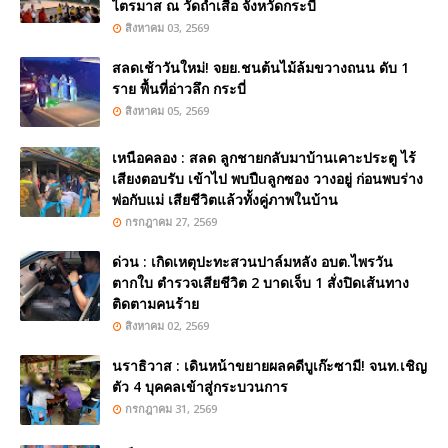
ไตรมาส ณ วัดถ้ำเสือ จังหวัดกระบี่
สิงหาคม 03, 2569
สลดเช้าวันใหม่! จยย.ชนต้นไม้ล้มขวางถนน ดับ 1
ราย พื้นที่อ่าวลึก กระบี่
สิงหาคม 05, 2569
เหนือคลอง : สลด ลูกชายกลับมาบ้านเคาะประตู ไร้
เสียงตอบรับ เข้าไป พบปืuลูกซอง วางอยู่ ก่อนพบร่าง
พ่อกับแม่ เสียชีวิตแล้วทั้งคู่ภาพในบ้าน
กรกฎาคม 27, 2569
ด่วน : เกิดเหตุปะทะสวนปาล์มหลัง อบต.ไพรวัน
ตากใบ ตำรวจเสียชีวิต 2 บาดเจ็บ 1 สั่งปิดเส้นทาง
ติดตามคนร้าย
สิงหาคม 02, 2569
นราธิวาส : เดินหน้าขยายผลคดีบูเก๊ะซามี! จนท.เชิญ
ตัว 4 บุคคลเข้าสู่กระบวนการ
กรกฎาคม 31, 2569