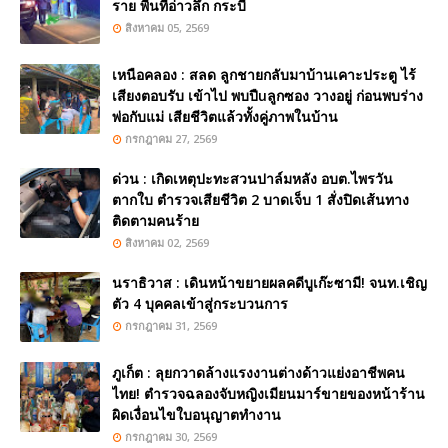
ราย พื้นที่อ่าวลึก กระบี่
สิงหาคม 05, 2569
เหนือคลอง : สลด ลูกชายกลับมาบ้านเคาะประตู ไร้
เสียงตอบรับ เข้าไป พบปืuลูกซอง วางอยู่ ก่อนพบร่าง
พ่อกับแม่ เสียชีวิตแล้วทั้งคู่ภาพในบ้าน
กรกฎาคม 27, 2569
ด่วน : เกิดเหตุปะทะสวนปาล์มหลัง อบต.ไพรวัน
ตากใบ ตำรวจเสียชีวิต 2 บาดเจ็บ 1 สั่งปิดเส้นทาง
ติดตามคนร้าย
สิงหาคม 02, 2569
นราธิวาส : เดินหน้าขยายผลคดีบูเก๊ะซามี! จนท.เชิญ
ตัว 4 บุคคลเข้าสู่กระบวนการ
กรกฎาคม 31, 2569
ภูเก็ต : ลุยกวาดล้างแรงงานต่างด้าวแย่งอาชีพคน
ไทย! ตำรวจฉลองจับหญิงเมียนมาร์ขายของหน้าร้าน
ผิดเงื่อนไขใบอนุญาตทำงาน
กรกฎาคม 30, 2569