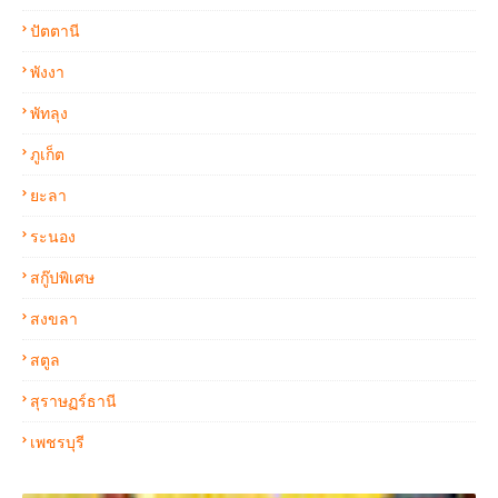
ปัตตานี
พังงา
พัทลุง
ภูเก็ต
ยะลา
ระนอง
สกู๊ปพิเศษ
สงขลา
สตูล
สุราษฏร์ธานี
เพชรบุรี