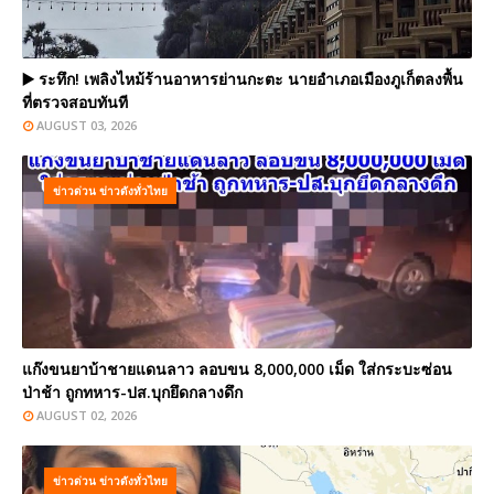
▶️ ระทึก! เพลิงไหม้ร้านอาหารย่านกะตะ นายอำเภอเมืองภูเก็ตลงพื้น
ที่ตรวจสอบทันที
AUGUST 03, 2026
ข่าวด่วน ข่าวดังทั่วไทย
แก๊งขนยาบ้าชายแดนลาว ลอบขน 8,000,000 เม็ด ใส่กระบะซ่อน
ป่าช้า ถูกทหาร-ปส.บุกยึดกลางดึก
AUGUST 02, 2026
ข่าวด่วน ข่าวดังทั่วไทย