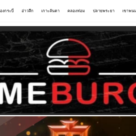
ืองกระบี่
อ่าวลึก
เกาะลันตา
คลองท่อม
ปลายพระยา
เขาพน