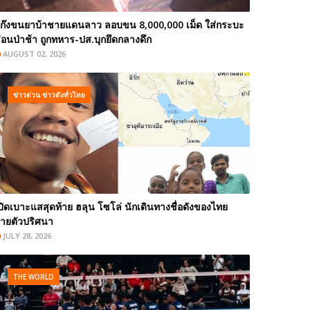
ก๊งขนยาบ้าชายแดนลาว ลอบขน 8,000,000 เม็ด ใส่กระบะ
่อนป่าช้า ถูกทหาร-ปส.บุกยึดกลางดึก
AUGUST 02, 2026
ข่าวด่วน ข่าวดังทั่วไทย
ปิดเบาะแสสุดท้าย ฮลุน โซโล่ นักเดินทางชื่อดังของไทย
ายตัวปริศนา
JULY 28, 2026
THE WORLD