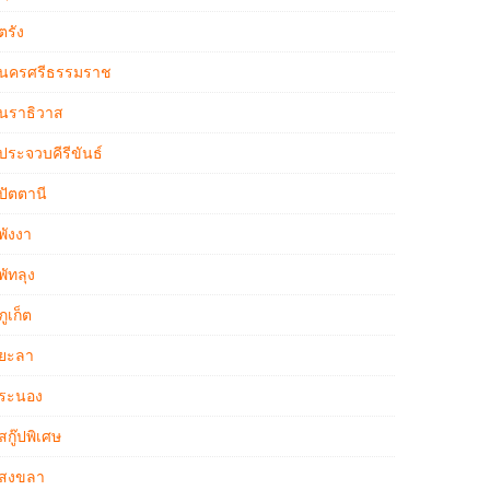
ตรัง
นครศรีธรรมราช
นราธิวาส
ประจวบคีรีขันธ์
ปัตตานี
พังงา
พัทลุง
ภูเก็ต
ยะลา
ระนอง
สกู๊ปพิเศษ
สงขลา