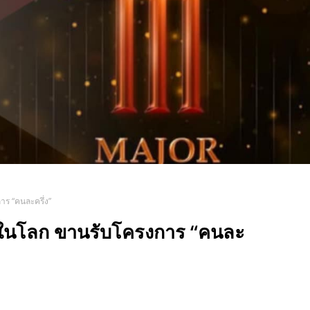
ร “คนละครึ่ง”
ุดในโลก ขานรับโครงการ “คนละ