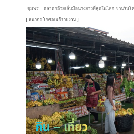
ชุมพร – ตลาดกล้วยเล็บมือนางยาวที่สุดในโลก ขานรับโครงก
[ ธนากร โกศลเมธีรายงาน ]