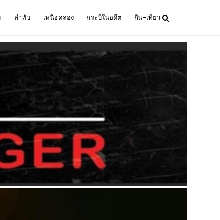
ม
ลำทับ
เหนือคลอง
กระบี่ในอดีต
กิน-เที่ยว