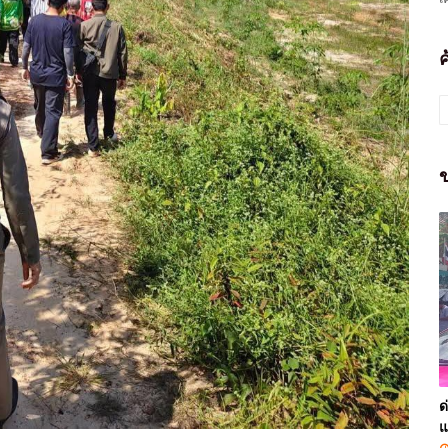
ข
ด
แ