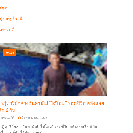
สตูล
สุราษฏร์ธานี
เพชรบุรี
ระนอง
าฏิหาริย์กลางอันดามัน! “ไต๋โอม” รอดชีวิต หลังลอย
รือ 6 วัน
กระแสใต้
สิงหาคม 06, 2569
าฏิหาริย์กลางอันดามัน! “ไต๋โอม” รอดชีวิต หลังลอยเรือ 6 วัน
ครื่องยนต์พัง-ไร้สัญญาณส…