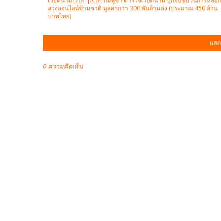
เวียดนาม 🇻🇳 |🇰🇭 กัมพูชา ตำรวจเวียดนาม บุกจับขบวนการหลอก
ลวงออนไลน์ข้ามชาติ มูลค่ากว่า 300 พันล้านด่ง (ประมาณ 450 ล้าน
บาทไทย)
แสด
0 ความคิดเห็น