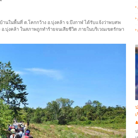
้านในพื้นที่ ต.โคกกว้าง อ.บุ่งคล้า จ.บึงกาฬ ได้รับแจ้งว่าพบศพ
ง อ.บุ่งคล้า ในสภาพถูกทำร้ายจนเสียชีวิต ภายในบริเวณเขตรักษา
ป
เ
ป
เ