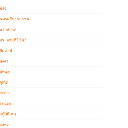
ตรัง
นครศรีธรรมราช
นราธิวาส
ประจวบคีรีขันธ์
ปัตตานี
พังงา
พัทลุง
ภูเก็ต
ยะลา
ระนอง
สกู๊ปพิเศษ
สงขลา