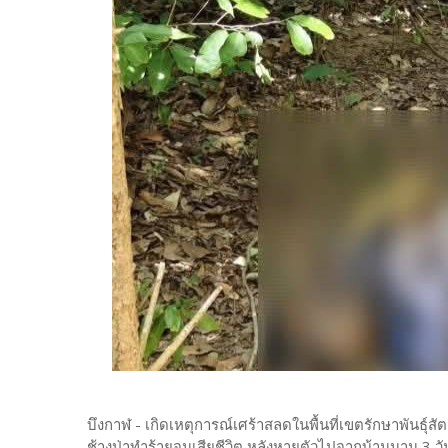
​บึงกาฬ - เกิดเหตุการณ์เศร้าสลดในพื้นที่เขตรักษาพันธุ์ส
ช้างป่าทำร้ายจนเสียชีวิต หลังหายตัวไปจากบ้านนาน 3 วั