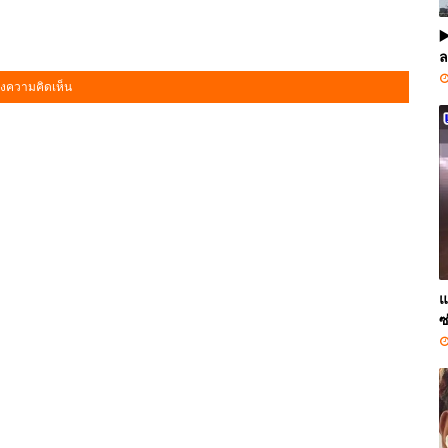
▶
ล
งความคิดเห็น
แ
ซ