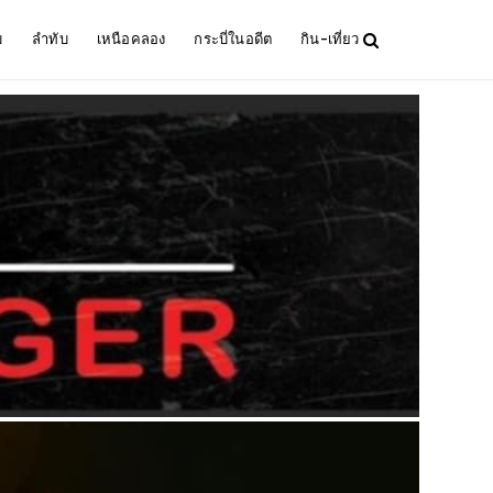
ม
ลำทับ
เหนือคลอง
กระบี่ในอดีต
กิน-เที่ยว