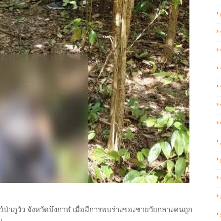
ัตว์ป่าภูวัว จังหวัดบึงกาฬ เมื่อมีการพบร่างของชายวัยกลางคนถูก
น