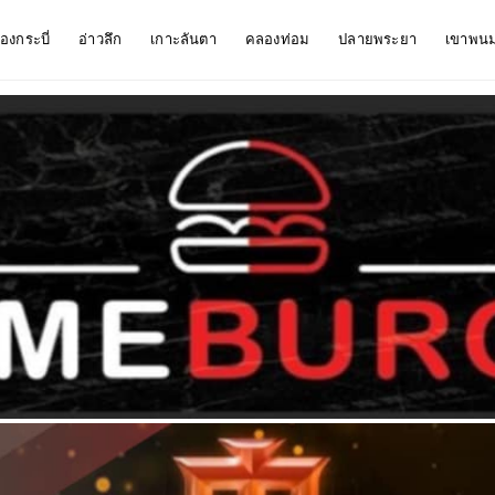
ืองกระบี่
อ่าวลึก
เกาะลันตา
คลองท่อม
ปลายพระยา
เขาพน