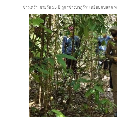
ข่าวเศร้า! ชายวัย 55 ปี ถูก "ช้างป่าภูวัว" เหยียบดับสลด