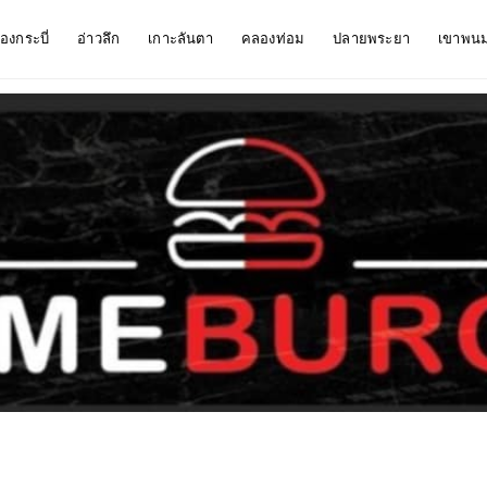
ืองกระบี่
อ่าวลึก
เกาะลันตา
คลองท่อม
ปลายพระยา
เขาพน