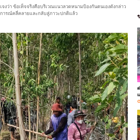
ชี้แจงว่า ข้อเท็จจริงคือบริเวณแนวลวดหนามป้องกันตนเองดังกล่าว
หตุการณ์คลี่คลายและกลับสู่ภาวะปกติแล้ว
ข
ด
แ