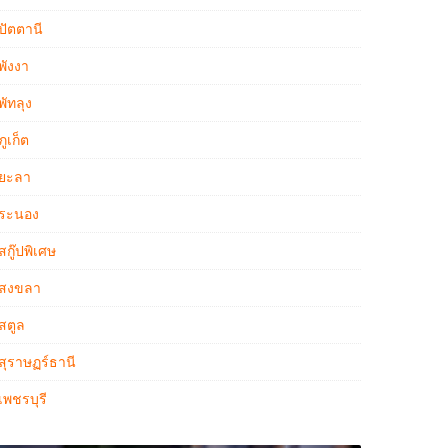
ปัตตานี
พังงา
พัทลุง
ภูเก็ต
ยะลา
ระนอง
สกู๊ปพิเศษ
สงขลา
สตูล
สุราษฏร์ธานี
เพชรบุรี