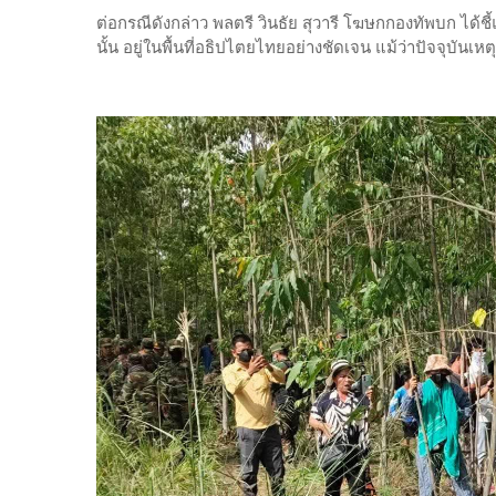
ต่อกรณีดังกล่าว พลตรี วินธัย สุวารี โฆษกกองทัพบก ได้
นั้น อยู่ในพื้นที่อธิปไตยไทยอย่างชัดเจน แม้ว่าปัจจุบันเ