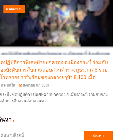
อ.คลองท่อม
ุดปฏิบัติการพิเศษฝ่ายปกครอง อ.เมืองกระบี่ ร่วมกับ
องบังคับการสืบสวนสอบสวนตำรวจภูธรภาค8 รวบ
บิ๊กทรายขาว”พร้อมของกลางยๅบ้ๅ 8,100 เม็ด
กระแสใต้
สิงหาคม 07, 2569
กระบี่ : ชุดปฏิบัติการพิเศษฝ่ายปกครอง อ.เมืองกระบี่ ร่วมกับกอง
ังคับการสืบสวนสอบสวนต…
ค้นหา