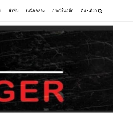
ม
ลำทับ
เหนือคลอง
กระบี่ในอดีต
กิน-เที่ยว