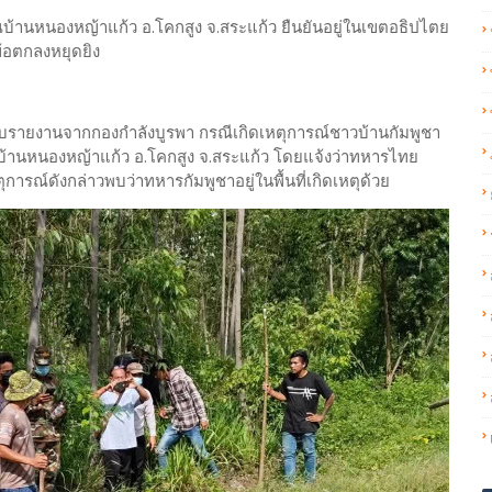
บ้านหนองหญ้าแก้ว อ.โคกสูง จ.สระแก้ว ยืนยันอยู่ในเขตอธิปไตย
้อตกลงหยุดยิง
้รับรายงานจากกองกำลังบูรพา กรณีเกิดเหตุการณ์ชาวบ้านกัมพูชา
้านหนองหญ้าแก้ว อ.โคกสูง จ.สระแก้ว โดยแจ้งว่าทหารไทย
ตุการณ์ดังกล่าวพบว่าทหารกัมพูชาอยู่ในพื้นที่เกิดเหตุด้วย