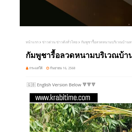
หน้าแรก
ข่าวด่วน ข่าวดังทั่วไทย
กัมพูชารื้อลวดหนามบริเวณบ้าน
กัมพูชารื้อลวดหนามบริเวณบ้
กระแสใต้
กันยายน 16, 2568
🇬🇧 English Version Below 🔻🔻🔻