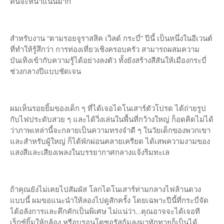
คนจะหนาแน่นมาก
สำหรับงาน “ตามรอยจูราสสิค เวิลด์ กระบี่” ปีนี้ เป็นหนึ่งในอีเวนต์
ที่ทำให้รู้สึกว่า การท่องเที่ยวเชิงครอบครัว สามารถผสมความ
บันเทิงเข้ากับความรู้ได้อย่างลงตัว ทั้งยังสร้างสีสันให้เมืองกระบี่
ช่วงกลางปีแบบชัดเจน
ผมเห็นรอยยิ้มของเด็ก ๆ ที่ได้เจอไดโนเสาร์ตัวโปรด ได้ถ่ายรูป
กับไฟประดับสวย ๆ และได้วิ่งเล่นในพื้นที่กว้างใหญ่ ก็อดคิดไม่ได้
ว่าภาพเหล่านี้จะกลายเป็นความทรงจำดี ๆ ในวัยเด็กของพวกเขา
และสำหรับผู้ใหญ่ ก็ได้พักผ่อนคลายเครียด ได้เสพความงามของ
แสงสีและเสียงเพลงในบรรยากาศกลางแจ้งริมทะเล
ถ้าคุณยังไม่เคยไปสัมผัส โลกไดโนเสาร์ท่ามกลางไฟล้านดวง
แบบนี้ ผมขอแนะนำให้ลองไปดูสักครั้ง โดยเฉพาะปีนี้ที่กระบี่จัด
ได้อลังการและคึกคักเป็นพิเศษ ไม่แน่ว่า…คุณอาจจะได้เจอที
เร็กซ์ยิ้มให้กล้อง หรือบรอนโตซอรัสก้มลงมาทักทายก็เป็นได้