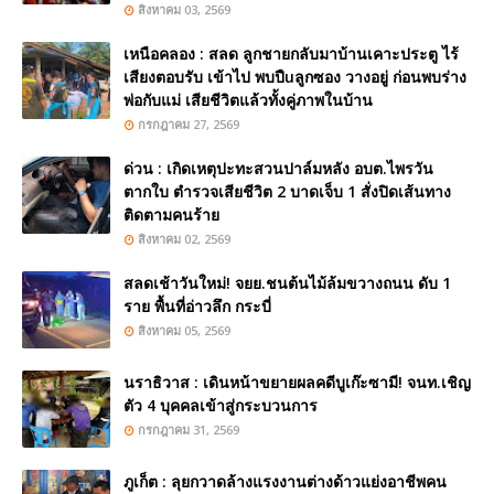
สิงหาคม 03, 2569
เหนือคลอง : สลด ลูกชายกลับมาบ้านเคาะประตู ไร้
เสียงตอบรับ เข้าไป พบปืuลูกซอง วางอยู่ ก่อนพบร่าง
พ่อกับแม่ เสียชีวิตแล้วทั้งคู่ภาพในบ้าน
กรกฎาคม 27, 2569
ด่วน : เกิดเหตุปะทะสวนปาล์มหลัง อบต.ไพรวัน
ตากใบ ตำรวจเสียชีวิต 2 บาดเจ็บ 1 สั่งปิดเส้นทาง
ติดตามคนร้าย
สิงหาคม 02, 2569
สลดเช้าวันใหม่! จยย.ชนต้นไม้ล้มขวางถนน ดับ 1
ราย พื้นที่อ่าวลึก กระบี่
สิงหาคม 05, 2569
นราธิวาส : เดินหน้าขยายผลคดีบูเก๊ะซามี! จนท.เชิญ
ตัว 4 บุคคลเข้าสู่กระบวนการ
กรกฎาคม 31, 2569
ภูเก็ต : ลุยกวาดล้างแรงงานต่างด้าวแย่งอาชีพคน