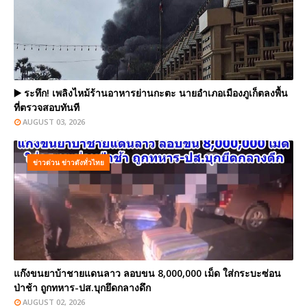
▶️ ระทึก! เพลิงไหม้ร้านอาหารย่านกะตะ นายอำเภอเมืองภูเก็ตลงพื้น
ที่ตรวจสอบทันที
AUGUST 03, 2026
ข่าวด่วน ข่าวดังทั่วไทย
แก๊งขนยาบ้าชายแดนลาว ลอบขน 8,000,000 เม็ด ใส่กระบะซ่อน
ป่าช้า ถูกทหาร-ปส.บุกยึดกลางดึก
AUGUST 02, 2026