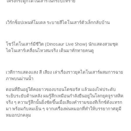
โครงกระดูกไดโนเสาร์ในกระบะทราย
เวิร์กช็อปเพนท์โมเดล ระบายสีไดโนเสาร์ตัวเล็กกลับบ้าน
โชว์ไดโนเสาร์มีชีวิต (Dinosaur Live Show) นักแสดงสวมชุด
ไดโนเสาร์เคลื่อนไหวสมจริง เดินมาทักทายคนดู
เวทีการแสดงแสง สี เสียง เล่าเรื่องราวยุคไดโนเสาร์ผสมการฉาย
ภาพบนม่านน้ำ
ตอนที่ยืนอยู่ใต้คอยาวของบรอนโตซอรัส แล้วมองไฟประดับ
ระยิบระยับด้านหลัง ผมรู้สึกเหมือนกำลังยืนอยู่ในโลกยุคจูราสสิค
จริง ๆ ความรู้สึกนั้นยิ่งชัดขึ้นเมื่อเสียงคำรามของทีเร็กซ์ดังแทรก
มา พร้อมกับลมเย็น ๆ จากเครื่องพ่นหมอกที่ทำให้บรรยากาศดูมี
หมอกปกคลุม