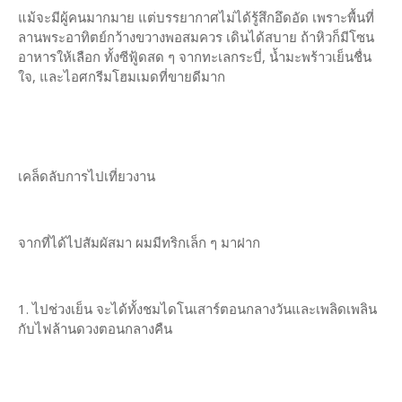
แม้จะมีผู้คนมากมาย แต่บรรยากาศไม่ได้รู้สึกอึดอัด เพราะพื้นที่
ลานพระอาทิตย์กว้างขวางพอสมควร เดินได้สบาย ถ้าหิวก็มีโซน
อาหารให้เลือก ทั้งซีฟู้ดสด ๆ จากทะเลกระบี่, น้ำมะพร้าวเย็นชื่น
ใจ, และไอศกรีมโฮมเมดที่ขายดีมาก
เคล็ดลับการไปเที่ยวงาน
จากที่ได้ไปสัมผัสมา ผมมีทริกเล็ก ๆ มาฝาก
1. ไปช่วงเย็น จะได้ทั้งชมไดโนเสาร์ตอนกลางวันและเพลิดเพลิน
กับไฟล้านดวงตอนกลางคืน