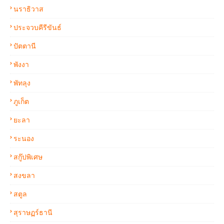
นราธิวาส
ประจวบคีรีขันธ์
ปัตตานี
พังงา
พัทลุง
ภูเก็ต
ยะลา
ระนอง
สกู๊ปพิเศษ
สงขลา
สตูล
สุราษฏร์ธานี