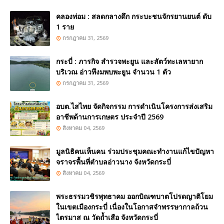
คลองท่อม : สลดกลางดึก กระบะชนจักรยานยนต์ ดับ
1 ราย
กรกฎาคม 31, 2569
กระบี่ : ภารกิจ สำรวจพะยูน และสัตว์ทะเลหายาก
บริเวณ อ่าวทึงมพบพะยูน จำนวน 1 ตัว
กรกฎาคม 31, 2569
อบต.ไสไทย จัดกิจกรรม การดำเนินโครงการส่งเสริม
อาชีพด้านการเกษตร ประจำปี 2569
สิงหาคม 04, 2569
มูลนิธิคนเห็นคน ร่วมประชุมคณะทำงานแก้ไขปัญหา
จราจรพื้นที่ตำบลอ่าวนาง จังหวัดกระบี่
สิงหาคม 04, 2569
พระธรรมวชิรพุทธาคม ออกบิณฑบาตโปรดญาติโยม
ในเขตเมืองกระบี่ เนื่องในโอกาสจำพรรษากาลถ้วน
ไตรมาส ณ วัดถ้ำเสือ จังหวัดกระบี่