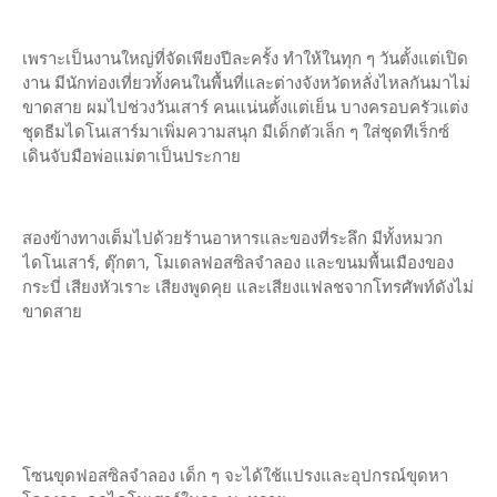
เพราะเป็นงานใหญ่ที่จัดเพียงปีละครั้ง ทำให้ในทุก ๆ วันตั้งแต่เปิด
งาน มีนักท่องเที่ยวทั้งคนในพื้นที่และต่างจังหวัดหลั่งไหลกันมาไม่
ขาดสาย ผมไปช่วงวันเสาร์ คนแน่นตั้งแต่เย็น บางครอบครัวแต่ง
ชุดธีมไดโนเสาร์มาเพิ่มความสนุก มีเด็กตัวเล็ก ๆ ใส่ชุดทีเร็กซ์
เดินจับมือพ่อแม่ตาเป็นประกาย
สองข้างทางเต็มไปด้วยร้านอาหารและของที่ระลึก มีทั้งหมวก
ไดโนเสาร์, ตุ๊กตา, โมเดลฟอสซิลจำลอง และขนมพื้นเมืองของ
กระบี่ เสียงหัวเราะ เสียงพูดคุย และเสียงแฟลชจากโทรศัพท์ดังไม่
ขาดสาย
โซนขุดฟอสซิลจำลอง เด็ก ๆ จะได้ใช้แปรงและอุปกรณ์ขุดหา