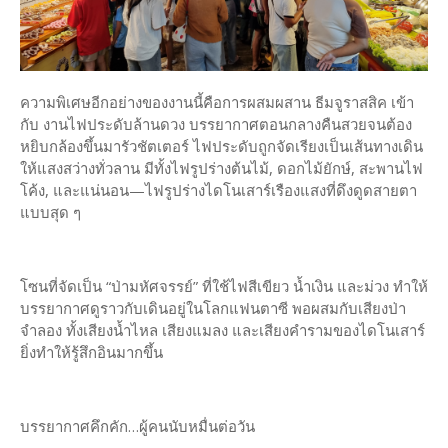
ความพิเศษอีกอย่างของงานนี้คือการผสมผสาน ธีมจูราสสิค เข้า
กับ งานไฟประดับล้านดวง บรรยากาศตอนกลางคืนสวยจนต้อง
หยิบกล้องขึ้นมารัวชัตเตอร์ ไฟประดับถูกจัดเรียงเป็นเส้นทางเดิน
ให้แสงสว่างทั่วลาน มีทั้งไฟรูปร่างต้นไม้, ดอกไม้ยักษ์, สะพานไฟ
โค้ง, และแน่นอน—ไฟรูปร่างไดโนเสาร์เรืองแสงที่ดึงดูดสายตา
แบบสุด ๆ
โซนที่จัดเป็น “ป่ามหัศจรรย์” ที่ใช้ไฟสีเขียว น้ำเงิน และม่วง ทำให้
บรรยากาศดูราวกับเดินอยู่ในโลกแฟนตาซี พอผสมกับเสียงป่า
จำลอง ทั้งเสียงน้ำไหล เสียงแมลง และเสียงคำรามของไดโนเสาร์
ยิ่งทำให้รู้สึกอินมากขึ้น
บรรยากาศคึกคัก…ผู้คนนับหมื่นต่อวัน