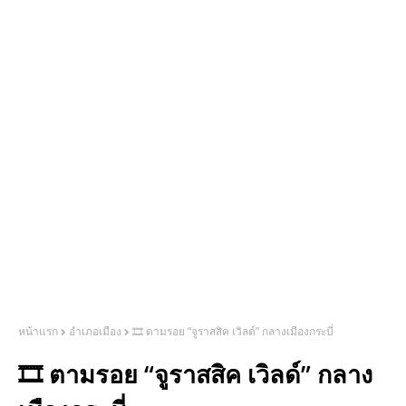
หน้าแรก
อำเภอเมือง
🎞 ตามรอย “จูราสสิค เวิลด์” กลางเมืองกระบี่
🎞 ตามรอย “จูราสสิค เวิลด์” กลาง