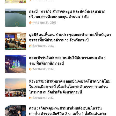
กระบี่ : ภารกิจ สำรวจพะยูน และสัตว์ทะเลหายาก
บริเวณ อ่าวทึงมพบพะยูน จำนวน 1 ตัว
กรกฎาคม 31, 2569
มูลนิธิคนเห็นคน ร่วมประชุมคณะทำงานแก้ไขปัญหา
จราจรพื้นที่ตำบลอ่าวนาง จังหวัดกระบี่
สิงหาคม 04, 2569
สลดเช้าวันใหม่! จยย.ชนต้นไม้ล้มขวางถนน ดับ 1
ราย พื้นที่อ่าวลึก กระบี่
สิงหาคม 05, 2569
พระธรรมวชิรพุทธาคม ออกบิณฑบาตโปรดญาติโยม
ในเขตเมืองกระบี่ เนื่องในโอกาสจำพรรษากาลถ้วน
ไตรมาส ณ วัดถ้ำเสือ จังหวัดกระบี่
สิงหาคม 03, 2569
ด่วน : เกิดเหตุปะทะสวนปาล์มหลัง อบต.ไพรวัน
ตากใบ ตำรวจเสียชีวิต 2 บาดเจ็บ 1 สั่งปิดเส้นทาง