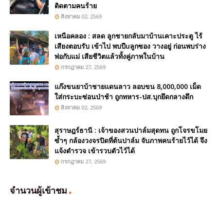
ติดตามคนร้าย
สิงหาคม 02, 2569
เหนือคลอง : สลด ลูกชายกลับมาบ้านเคาะประตู ไร้
เสียงตอบรับ เข้าไป พบปืuลูกซอง วางอยู่ ก่อนพบร่าง
พ่อกับแม่ เสียชีวิตแล้วทั้งคู่ภาพในบ้าน
กรกฎาคม 27, 2569
แก๊งขนยาบ้าชายแดนลาว ลอบขน 8,000,000 เม็ด
ใส่กระบะซ่อนป่าช้า ถูกทหาร-ปส.บุกยึดกลางดึก
สิงหาคม 02, 2569
สุราษฎร์ธานี : เจ้าของสวนปาล์มสุดทน ถูกโจรขโมย
ซ้ำๆ กล้องวงจรปิดที่ต้นปาล์ม จับภาพคนร้ายไว้ได้ จึง
แจ้งตำรวจ เข้ารวบตัวไว้ได้
กรกฎาคม 27, 2569
จำนวนผู้เข้าชม