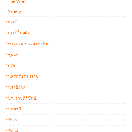
The World
Variety
กระบี่
กระบี่ในอดีต
ข่าวด่วน ข่าวดังทั่วไทย
ชุมพร
ตรัง
นครศรีธรรมราช
นราธิวาส
ประจวบคีรีขันธ์
ปัตตานี
พังงา
พัทลุง