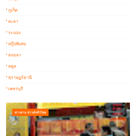
ภูเก็ต
ยะลา
ระนอง
สกู๊ปพิเศษ
สงขลา
สตูล
สุราษฏร์ธานี
เพชรบุรี
ข่าวด่วน ข่าวดังทั่วไทย