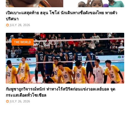
เปิดเบาะแสสุดท้าย ฮลุน โซโล่ นักเดินทางชื่อดังของไทย หายตัว
ปริศนา
JULY 28, 2026
THE WORLD
กัมพูชาถูกวิจารณ์หนัก! ท่าทางไร้สปิริตก่อนแข่งวอลเลย์บอล จุด
กระแสเดือดทั่วโซเชียล
JULY 26, 2026