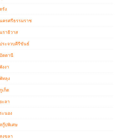
ตรัง
นครศรีธรรมราช
นราธิวาส
ประจวบคีรีขันธ์
ปัตตานี
พังงา
พัทลุง
ภูเก็ต
ยะลา
ระนอง
สกู๊ปพิเศษ
สงขลา