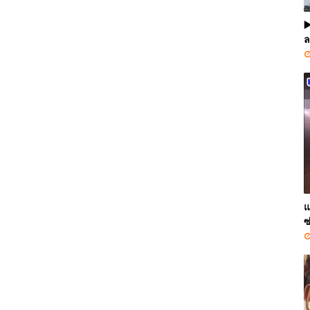
▶
ล
แ
ซ