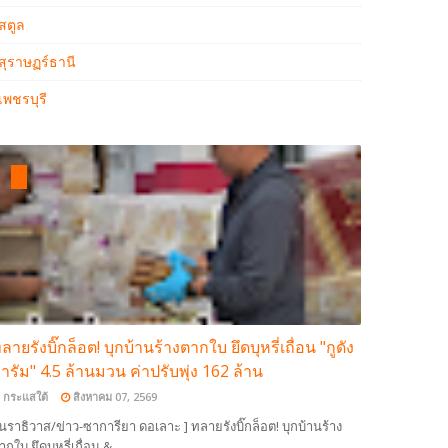
สตูล
สุราษฏร์ธานี
เพชรบุรี
ลายรังบิ๊กล็อต! บุกบ้านร้างตากใบ ยึดบุหรี่เถื่อน "กูดัง
ารัม" 4.5 ล้านมวน ค่าปรับพุ่ง 162 ล้าน
กระแสใต้
สิงหาคม 07, 2569
 นราธิวาส/ข่าว-ซาการียา ดอเลาะ ] ทลายรังบิ๊กล็อต! บุกบ้านร้าง
ากใบ ยึดบุหรี่เถื่อน &…