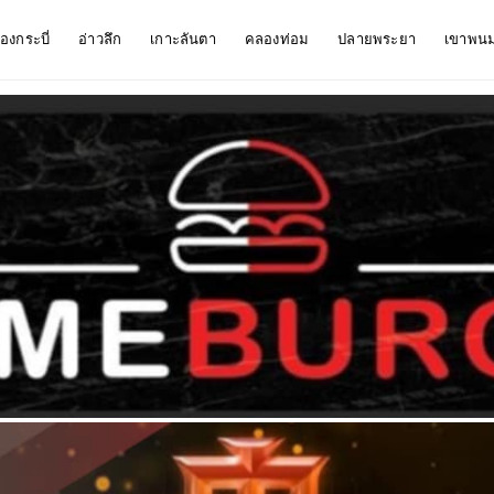
ืองกระบี่
อ่าวลึก
เกาะลันตา
คลองท่อม
ปลายพระยา
เขาพน