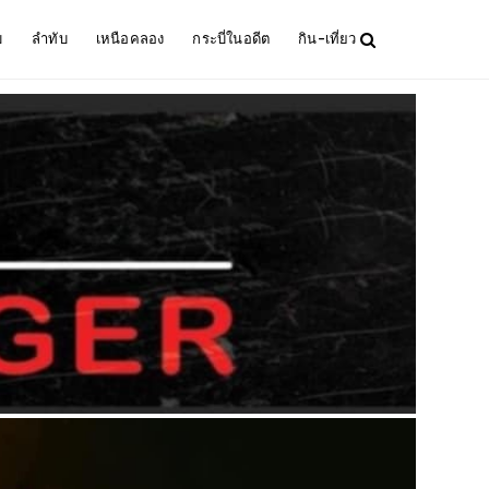
ม
ลำทับ
เหนือคลอง
กระบี่ในอดีต
กิน-เที่ยว