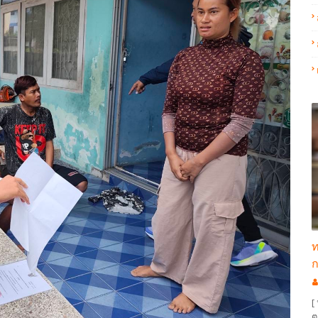
ท
ก
[
ต