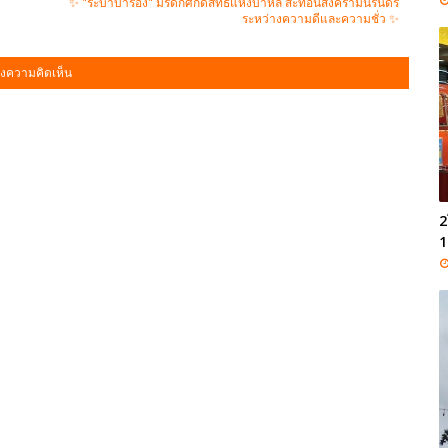
✨ "ระบำบารอง" มรดกศักดิ์สิทธิ์แห่งบาหลี สะท้อนสงครามนิรันดร์
ระหว่างความดีและความชั่ว ✨
งความคิดเห็น
2
1