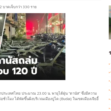
ต 2 บาดเจ็บกว่า 330 ราย
1
วลาประเทศไทย ประมาณ 23.00 น. พายุไต้ฝุ่น “ดานัส” ซึ่งมีความ
ั่วโมง ได้พัดขึ้นฝั่งบริเวณเมืองปูได (Budai) ในเขตเมืองเจียอี้