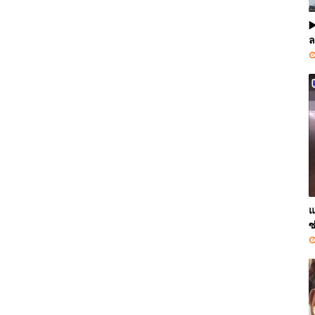
▶
ล
แ
ซ