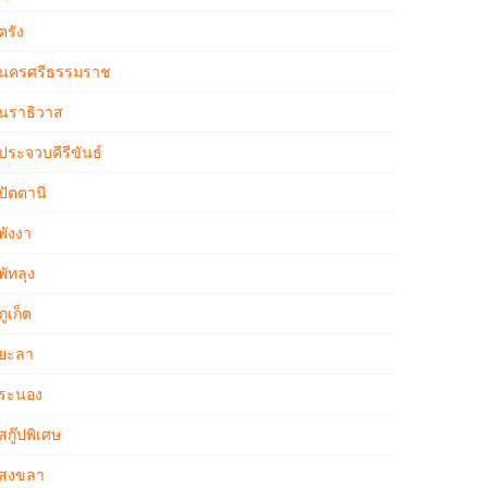
ตรัง
นครศรีธรรมราช
นราธิวาส
ประจวบคีรีขันธ์
ปัตตานี
พังงา
พัทลุง
ภูเก็ต
ยะลา
ระนอง
สกู๊ปพิเศษ
สงขลา