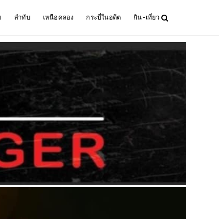
ม
ลำทับ
เหนือคลอง
กระบี่ในอดีต
กิน-เที่ยว