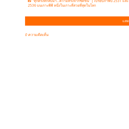
📸 "ทุกครั้งที่กลับมา...ความทรงจำก็ชัดขึ้น" | เปรียบภาพปี 2531 และ
2536 บนเกาะพีพี หนึ่งในเกาะที่สวยที่สุดในโลก
แสด
0 ความคิดเห็น