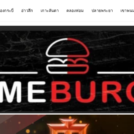
ืองกระบี่
อ่าวลึก
เกาะลันตา
คลองท่อม
ปลายพระยา
เขาพน