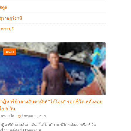
สตูล
สุราษฏร์ธานี
เพชรบุรี
ระนอง
าฏิหาริย์กลางอันดามัน! “ไต๋โอม” รอดชีวิต หลังลอย
รือ 6 วัน
กระแสใต้
สิงหาคม 06, 2569
าฏิหาริย์กลางอันดามัน! “ไต๋โอม” รอดชีวิต หลังลอยเรือ 6 วัน
ครื่องยนต์พัง-ไร้สัญญาณส…