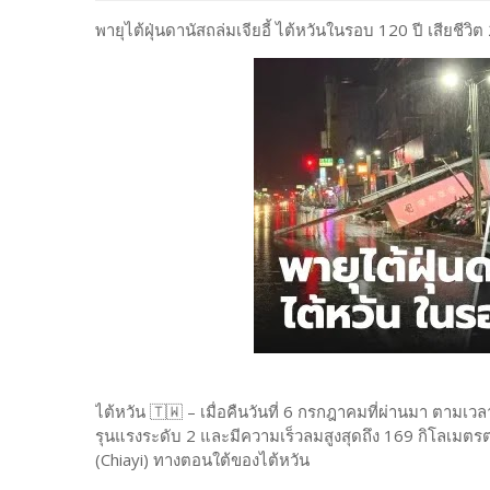
พายุไต้ฝุ่นดานัสถล่มเจียอี้ ไต้หวันในรอบ 120 ปี เสียชีวิ
ไต้หวัน 🇹🇼 – เมื่อคืนวันที่ 6 กรกฎาคมที่ผ่านมา ตามเ
รุนแรงระดับ 2 และมีความเร็วลมสูงสุดถึง 169 กิโลเมตรต่อช
(Chiayi) ทางตอนใต้ของไต้หวัน