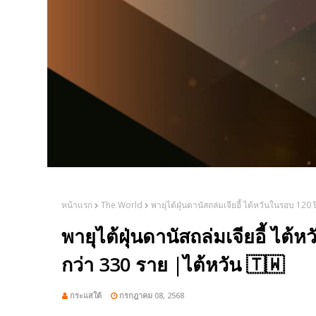
หน้าแรก
The World
พายุไต้ฝุ่นดานัสถล่มเจียอี้ ไต้หวันในรอบ 120 
พายุไต้ฝุ่นดานัสถล่มเจียอี้ ไต้ห
กว่า 330 ราย |ไต้หวัน 🇹🇼
กระแสใต้
กรกฎาคม 08, 2568