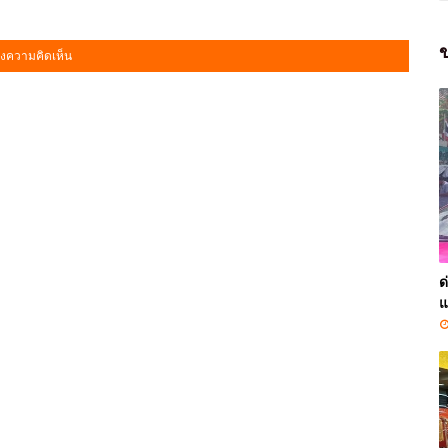
ข
งความคิดเห็น
ด
แ