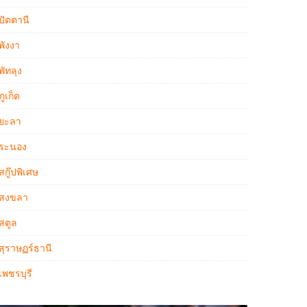
ปัตตานี
พังงา
พัทลุง
ภูเก็ต
ยะลา
ระนอง
สกู๊ปพิเศษ
สงขลา
สตูล
สุราษฏร์ธานี
เพชรบุรี