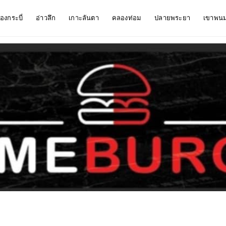
ืองกระบี่
อ่าวลึก
เกาะลันตา
คลองท่อม
ปลายพระยา
เขาพน