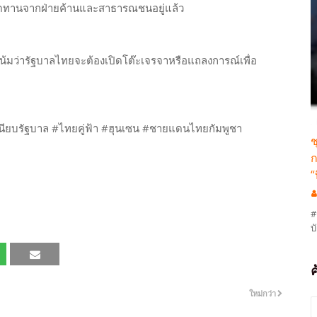
ียดทานจากฝ่ายค้านและสาธารณชนอยู่แล้ว
้มว่ารัฐบาลไทยจะต้องเปิดโต๊ะเจรจาหรือแถลงการณ์เพื่อ
เนียบรัฐบาล #ไทยคู่ฟ้า #ฮุนเซน #ชายแดนไทยกัมพูชา
ช
ก
“
#
บ
ใหม่กว่า
ง