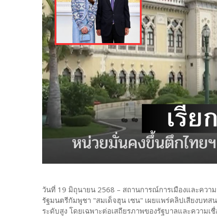
วันที่ 19 มิถุนายน 2568 – สถานการณ์การเมืองและควา
รัฐมนตรีกัมพูชา "สมเด็จฮุน เซน" เผยแพร่คลิปเสียงบท
ระดับสูง โดยเฉพาะต่อเสถียรภาพของรัฐบาลและความเชื่