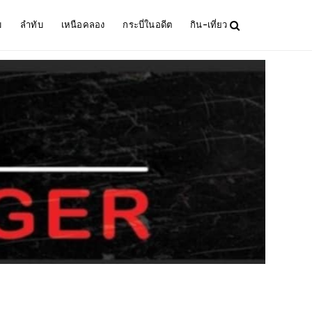
ม
ลำทับ
เหนือคลอง
กระบี่ในอดีต
กิน-เที่ยว