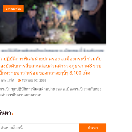
อ.คลองท่อม
ุดปฏิบัติการพิเศษฝ่ายปกครอง อ.เมืองกระบี่ ร่วมกับ
องบังคับการสืบสวนสอบสวนตำรวจภูธรภาค8 รวบ
บิ๊กทรายขาว”พร้อมของกลางยๅบ้ๅ 8,100 เม็ด
กระแสใต้
สิงหาคม 07, 2569
กระบี่ : ชุดปฏิบัติการพิเศษฝ่ายปกครอง อ.เมืองกระบี่ ร่วมกับกอง
ังคับการสืบสวนสอบสวนต…
ค้นหา