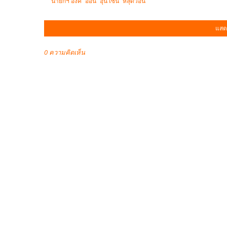
“นายกฯ อิ๊งค์” อ้อน “ฮุน เซน” หลุดว่อน
แสด
0 ความคิดเห็น