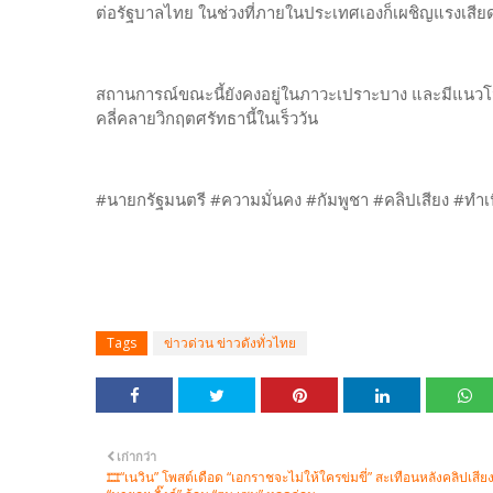
ต่อรัฐบาลไทย ในช่วงที่ภายในประเทศเองก็เผชิญแรงเส
สถานการณ์ขณะนี้ยังคงอยู่ในภาวะเปราะบาง และมีแนวโน
คลี่คลายวิกฤตศรัทธานี้ในเร็ววัน
#นายกรัฐมนตรี #ความมั่นคง #กัมพูชา #คลิปเสียง #ทำ
Tags
ข่าวด่วน ข่าวดังทั่วไทย
เก่ากว่า
🎞“เนวิน” โพสต์เดือด “เอกราชจะไม่ให้ใครข่มขี่” สะเทือนหลังคลิปเสีย