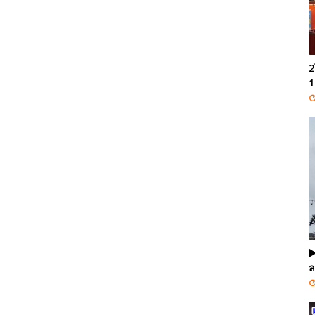
2
1
▶
ล