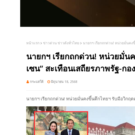
หน้าแรก
ข่าวด่วน ข่าวดังทั่วไทย
นายกฯ เรียกถกด่วน! หน่วยมั่นคงข
นายกฯ เรียกถกด่วน! หน่วยมั่นค
เซน” สะเทือนเสถียรภาพรัฐ-กอง
กระแสใต้
มิถุนายน 18, 2568
นายกฯ เรียกถกด่วน! หน่วยมั่นคงขึ้นตึกไทยฯ รับมือวิกฤ