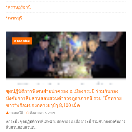
สุราษฏร์ธานี
เพชรบุรี
อ.คลองท่อม
ชุดปฏิบัติการพิเศษฝ่ายปกครอง อ.เมืองกระบี่ ร่วมกับกอง
บังคับการสืบสวนสอบสวนตำรวจภูธรภาค8 รวบ “บิ๊กทราย
ขาว”พร้อมของกลางยๅบ้ๅ 8,100 เม็ด
กระแสใต้
สิงหาคม 07, 2569
#กระบี่ : ชุดปฏิบัติการพิเศษฝ่ายปกครอง อ.เมืองกระบี่ ร่วมกับกองบังคับการ
สืบสวนสอบสวนต…