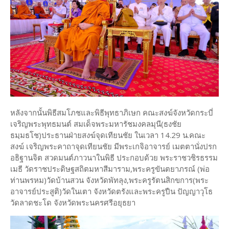
หลังจากนั้นพิธีสมโภชและพิธีพุทธาภิเษก คณะสงฆ์จังหวัดกระบี่
เจริญพระพุทธมนต์ สมเด็จพระมหารัชมงคลมุนี(ธงชัย
ธมฺมธโช)ประธานฝ่ายสงฆ์จุดเทียนชัย ในเวลา 14.29 น.คณะ
สงฆ์ เจริญพระคาถาจุดเทียนชัย มีพระเกจิอาจารย์ เมตตานั่งปรก
อธิฐานจิต สวดมนต์ภาวนาในพิธี ประกอบด้วย พระราชวชิรธรรม
เมธี วัดราชประดิษฐสถิตมหาสีมาราม,พระครูขันตยาภรณ์ (พ่อ
ท่านพรหม)วัดบ้านสวน จังหวัดพัทลุง,พระครูรัตนสิกขการ(พระ
อาจารย์ประสูติ)วัดในเตา จังหวัดตรังและพระครูปืน ปัญญาวุโธ
วัดลาดชะโด จังหวัดพระนครศรีอยุธยา