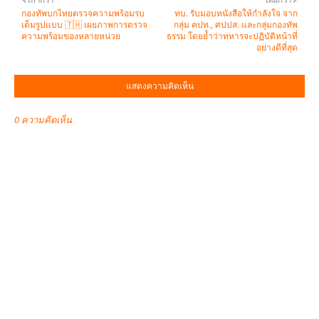
กองทัพบกไทยตรวจความพร้อมรบ
ทบ. รับมอบหนังสือให้กำลังใจ จาก
เต็มรูปแบบ 🇹🇭 เผยภาพการตรวจ
กลุ่ม คปท., ศปปส. และกลุ่มกองทัพ
ความพร้อมของหลายหน่วย
ธรรม โดยย้ำว่าทหารจะปฏิบัติหน้าที่
อย่างดีที่สุด
แสดงความคิดเห็น
0 ความคิดเห็น