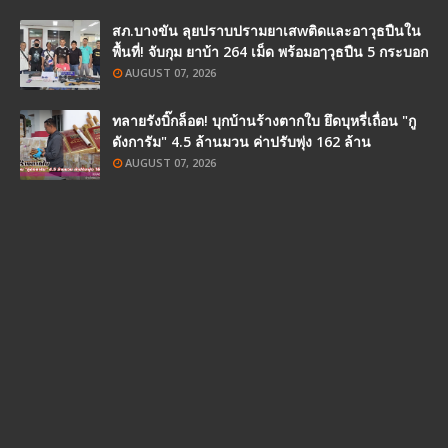
สภ.บางขัน ลุยปราบปรามยาเสwติดและอาวุธปืนใน
พื้นที่! จับกุม ยาบ้า 264 เม็ด พร้อมอๅวุธปืน 5 กระบอก
AUGUST 07, 2026
ทลายรังบิ๊กล็อต! บุกบ้านร้างตากใบ ยึดบุหรี่เถื่อน "กู
ดังการัม" 4.5 ล้านมวน ค่าปรับพุ่ง 162 ล้าน
AUGUST 07, 2026