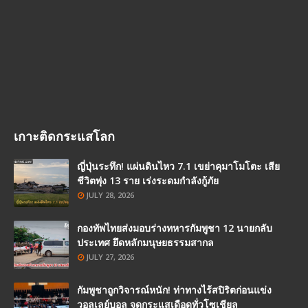
เกาะติดกระแสโลก
ญี่ปุ่นระทึก! แผ่นดินไหว 7.1 เขย่าคุมาโมโตะ เสีย
ชีวิตพุ่ง 13 ราย เร่งระดมกำลังกู้ภัย
JULY 28, 2026
กองทัพไทยส่งมอบร่างทหารกัมพูชา 12 นายกลับ
ประเทศ ยึดหลักมนุษยธรรมสากล
JULY 27, 2026
กัมพูชาถูกวิจารณ์หนัก! ท่าทางไร้สปิริตก่อนแข่ง
วอลเลย์บอล จุดกระแสเดือดทั่วโซเชียล