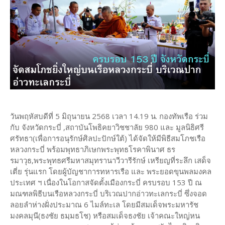
วันพฤหัสบดีที่ 5 มิถุนายน 2568 เวลา 14.19 น. กองทัพเรือ ร่วม
กับ จังหวัดกระบี่ ,สถาบันโพธิคยาวิชชาลัย 980 และ มูลนิธิศรี
ศรัทธา(เพื่อการอนุรักษ์ศิลปะปักษ์ใต้) ได้จัดให้มีพิธีสมโภชเรือ
หลวงกระบี่ พร้อมพุทธาภิเษกพระพุทธโรคาพินาศ ธร
รมาวุธ,พระพุทธศรีมหาสมุทรานาวีวารีรักษ์ เหรียญที่ระลึก เสด็จ
เตี่ย รุ่นแรก โดยผู้บัญชาการทหารเรือ และ พระยอดขุนพลมงคล
ประเทศ ฯ เนื่องในโอกาสจัดตั้งเมืองกระบี่ ครบรอบ 153 ปี ณ
มณฑลพิธีบนเรือหลวงกระบี่ บริเวณปากอ่าวทะเลกระบี่ ซึ่งจอด
ลอยลำห่างฝั่งประมาณ 6 ไมล์ทะเล โดยมีสมเด็จพระมหารัช
มงคลมุนี(ธงชัย ธมฺมธโช) หรือสมเด็จธงชัย เจ้าคณะใหญ่หน