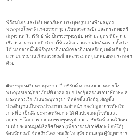
พิธีสมโภชและพิธีพุทธาภิเษก พระพุทธรูปปางห้ามสมุทร
พระพุทธโรคาพินาศธรรมาวุธ (เรือหลวงกระบี่) และพระพุทธศรี
สมุทรานาวีวารีรักษ์ ซึ่งเป็นพระพุทธรูปปางห้ามสมุทร ที่มีความ
เชื่อว่าสามารถปกปักรักษาให้แคล้วคลาดจากภัยอันตรายทั้งปวง
ได้ นอกจากนี้ได้พิธีพุทธาภิเษกมังคลาภิเษกเหรียญเสด็จเตี่ย รุ่น
แรก ผบ.ทร. บนเรือหลวงกระบี่ และพระยอดขุนพลมงคลประเทศฯ
ด้วย
#พระพุทธศรีมหาสมุทรานาวีวารีรักษ์ ความหมาย หมายถึง
พระพุทธเจ้าผู้ทรงเป็นสิริมงคล ผู้ปกป้องคุ้มครองรักษาท้องทะเล
และทหารเรือ เป็นพระพุทธรูปฯ ที่หล่อขึ้นเพื่ออัญเชิญขึ้น
ประดิษฐานเป็นพระประธานประจำหน้า กองบัญชาการทัพเรือ
ภาคที่ 3 เป็นศิลปะทรงเทริดภาคใต้ ศิลปะผสมสุโขทัยและ
อยุธยาฯ โดยการออกแบพระพุทธรูป จาก อ.ชัยรัตน์ ด่านวิวัฒนา
นนท์ ประธานมูลนิธิศรีศรัทธา (เพื่อการอนุรักษ์ศิลปะปักษ์ใต้)
จังหวัดกระบี่ จัดสร้างโดย พลเรือโท สุวัจ ดอนสกุล ผู้บัญชาการ