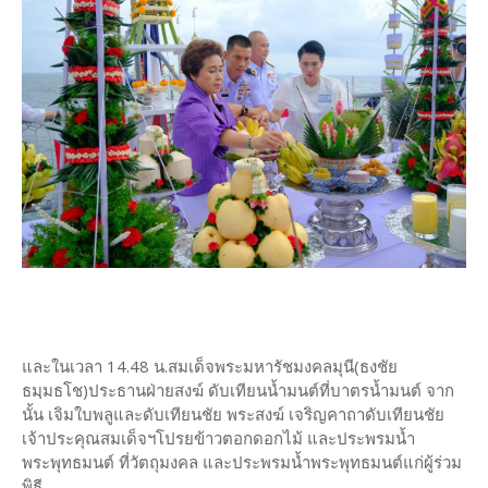
และในเวลา 14.48 น.สมเด็จพระมหารัชมงคลมุนี(ธงชัย
ธมฺมธโช)ประธานฝ่ายสงฆ์ ดับเทียนน้ำมนต์ที่บาตรน้ำมนต์ จาก
นั้น เจิมใบพลูและดับเทียนชัย พระสงฆ์ เจริญคาถาดับเทียนชัย
เจ้าประคุณสมเด็จฯโปรยข้าวตอกดอกไม้ และประพรมน้ำ
พระพุทธมนต์ ที่วัตถุมงคล และประพรมน้ำพระพุทธมนต์แก่ผู้ร่วม
พิธี