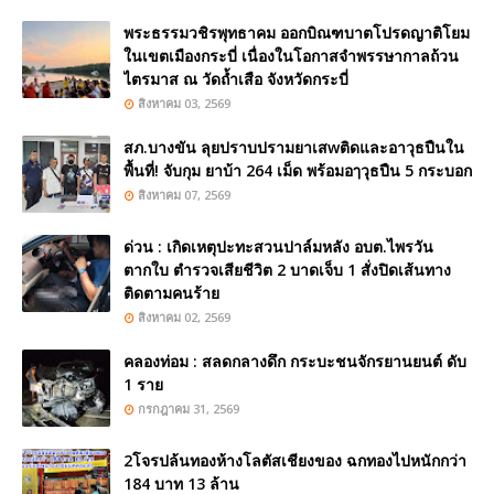
พระธรรมวชิรพุทธาคม ออกบิณฑบาตโปรดญาติโยม
ในเขตเมืองกระบี่ เนื่องในโอกาสจำพรรษากาลถ้วน
ไตรมาส ณ วัดถ้ำเสือ จังหวัดกระบี่
สิงหาคม 03, 2569
สภ.บางขัน ลุยปราบปรามยาเสwติดและอาวุธปืนใน
พื้นที่! จับกุม ยาบ้า 264 เม็ด พร้อมอๅวุธปืน 5 กระบอก
สิงหาคม 07, 2569
ด่วน : เกิดเหตุปะทะสวนปาล์มหลัง อบต.ไพรวัน
ตากใบ ตำรวจเสียชีวิต 2 บาดเจ็บ 1 สั่งปิดเส้นทาง
ติดตามคนร้าย
สิงหาคม 02, 2569
คลองท่อม : สลดกลางดึก กระบะชนจักรยานยนต์ ดับ
1 ราย
กรกฎาคม 31, 2569
2โจรปล้นทองห้างโลตัสเชียงของ ฉกทองไปหนักกว่า
184 บาท 13 ล้าน