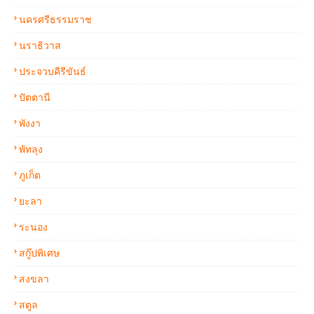
นครศรีธรรมราช
นราธิวาส
ประจวบคีรีขันธ์
ปัตตานี
พังงา
พัทลุง
ภูเก็ต
ยะลา
ระนอง
สกู๊ปพิเศษ
สงขลา
สตูล