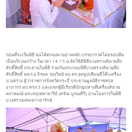
ก่อนที่จะเริ่มพิธี ฝนได้ตกลงมาอย่างหนัก บรรยากาศโดยรอบมืด
เป็นบริเวณกว้าง ในเวลา 14. 15 น.จัดให้มีพิธีบวงสรวงสังเวยสิ่ง
ศักดิ์สิทธิ์ ประธานในพิธี ร่วมกันประกอบพิธีบวงสรวงสังเวยสิ่ง
ศักดิ์สิทธิ์ พล.ร.อ.จิรพล ว่องวิทย์ ผบ.ทร.จุดธูปเทียนที่โต๊ะเครื่อง
บวงสรวง ผู้ว่าราชการจังหวัดกระบี่ ประธานมูลนิธิราชสกุล
อาภากร ผบ.ทรภ.3 และแขกผู้มีเกียรติปักธูปหางที่เครื่องสังเวย
พราหมณ์ พระครูเทพาจาริย์ (ตรัณ บูรณศิริ) อ่านโองการในพิธี
บวงสรวงเทพเทวาอารักษ์