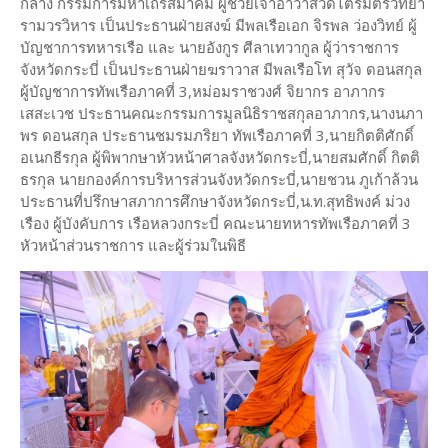
กลาง กรรมการมหาเถรสมาคม ผู้ช่วยเจ้าอาวาสวัดไตรมิตรวิทยา
รามวรวิหาร เป็นประธานฝ่ายสงฆ์ มีพลเรือเอก จิรพล ว่องวิทย์ ผู้
บัญชาการทหารเรือ และ นายอังกูร ศีลาเทวากูล ผู้ว่าราชการ
จังหวัดกระบี่ เป็นประธานฝ่ายฆราวาส มีพลเรือโท สุวัจ ดอนสกุล
ผู้บัญชาการทัพเรือภาคที่ 3,หม่อมราชวงศ์ จิยากร อาภากร
เสสะเวช ประธานคณะกรรมการมูลนิธิราชสกุลอาภากร,นางนภา
พร ดอนสกุล ประธานชมรมภริยา ทัพเรือภาคที่ 3,นายกิตติศักดิ์
อเนกธีรกุล ผู้พิพากษาหัวหน้าศาลจังหวัดกระบี่,นายสมศักดิ์ กิตติ
ธรกุล นายกองค์การบริหารส่วนจังหวัดกระบี่,นายชวน ภูเก้าล้วน
ประธานที่ปรึกษาสภาการศึกษาจังหวัดกระบี่,น.ท.สุทธิพงค์ ม่วง
เรือง ผู้บังคับการ เรือหลวงกระบี่ คณะนายทหารทัพเรือภาคที่ 3
หัวหน้าส่วนราชการ และผู้ร่วมในพิธี