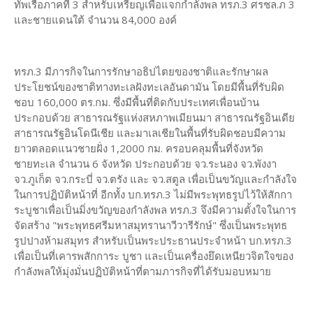
ทัพเรือภาคที่ 3 สำหรับเหรียญเพื่อแจกกำลังพล ทรภ.3 ศรชล.ภ 3
และชายแดนใต้ จำนวน 84,000 องค์
ทรภ.3 มีภารกิจในการรักษาอธิปไตยของชาติและรักษาผล
ประโยชน์ของชาติทางทะเลฝังทะเลอันดามัน โดยมีพื้นที่รับผิด
ชอบ 160,000 ตร.กม. ซึ่งมีพื้นที่ติดกับประเทศเพื่อนบ้าน
ประกอบด้วย สาธารณรัฐแห่งสหภาพเมียนมา สาธารณรัฐอินเดีย
สาธารณรัฐอินโดนีเชีย และมาเลเชียในพื้นที่รับผิดชอบมีความ
ยาวตลอดแนวชายฝั่ง 1,2000 กม. ครอบคลุมพื้นที่จังหวัด
ชายทะเล จำนวน 6 จังหวัด ประกอบด้วย จว.ระนอง จว.พังงา
จว.ภูเก็ต จว.กระบี่ จว.ตรัง และ จว.สตูล เพื่อเป็นขวัญและกำลังใจ
ในการปฏิบัติหน้าที่ อีกทั้ง บก.ทรภ.3 ไม่มีพระพุทธรูปไว้ให้สักกา
ระบูชาเพื่อเป็นมิ่งขวัญของกำลังพล ทรภ.3 จึงมีความตั้งใจในการ
จัดสร้าง "พระพุทธศรีมหาสมุทรานาวีวารีรักษ์" ซึ่งเป็นพระพุทธ
รูปปางห้ามสมุทร สำหรับเป็นพระประธานประจำหน้า บก.ทรภ.3
เพื่อเป็นที่เคารพสักการะ บูชา และเป็นเครื่องยึดเหนียวจิตใจของ
กำลังพลให้มุ่งมั่นปฏิบัติหน้าที่ตามภารกิจที่ได้รับมอบหมาย