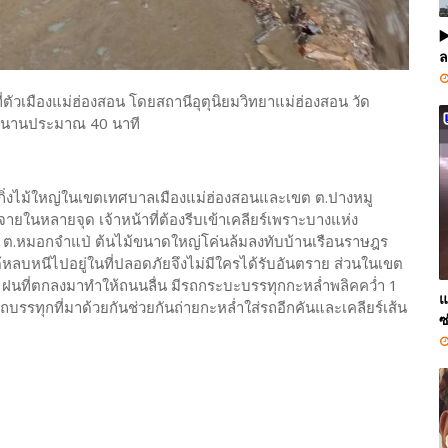
▶
ล
ที่ตัวเมืองแม่ฮ่องสอน โดยสถานีอุตุนิยมวิทยาแม่ฮ่องสอน วัด
ง นานประมาณ 40 นาที
ิ่งไม้ใหญ่ในเขตเทศบาลเมืองแม่ฮ่องสอนและเขต ต.ปางหมู
ในหลายจุด เจ้าหน้าที่ต้องรีบเข้าเคลียร์เพราะบางแห่ง
ด ต.หมอกจำแป่ ต้นไม้ขนาดใหญ่โค่นล้มลงทับบ้านเรือนราษฎร
หลบหนีไปอยู่ในที่ปลอดภัยจึงไม่มีใครได้รับอันตราย ส่วนในเขต
่ ฝนที่ตกลงมาทำให้ถนนลื่น มีรถกระบะบรรทุกกะหล่ำพลิคคว่ำ 1
แ
รรทุกที่มาด้วยกันช่วยกันถ่ายกะหล่ำใส่รถอีกคันและเคลียร์เส้น
ซ