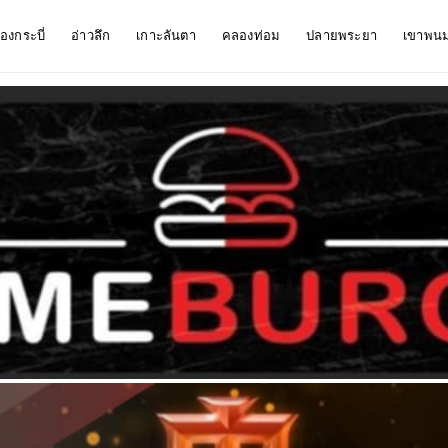
ืองกระบี่
อ่าวลึก
เกาะลันตา
คลองท่อม
ปลายพระยา
เขาพน