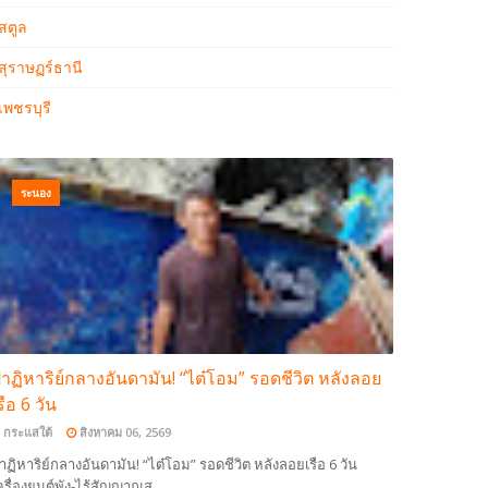
สตูล
สุราษฏร์ธานี
เพชรบุรี
ระนอง
าฏิหาริย์กลางอันดามัน! “ไต๋โอม” รอดชีวิต หลังลอย
รือ 6 วัน
กระแสใต้
สิงหาคม 06, 2569
าฏิหาริย์กลางอันดามัน! “ไต๋โอม” รอดชีวิต หลังลอยเรือ 6 วัน
ครื่องยนต์พัง-ไร้สัญญาณส…