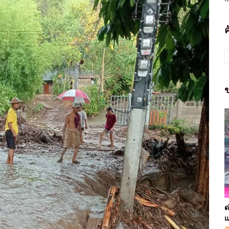
ข
ด
แ