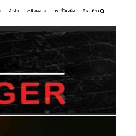
ม
ลำทับ
เหนือคลอง
กระบี่ในอดีต
กิน-เที่ยว