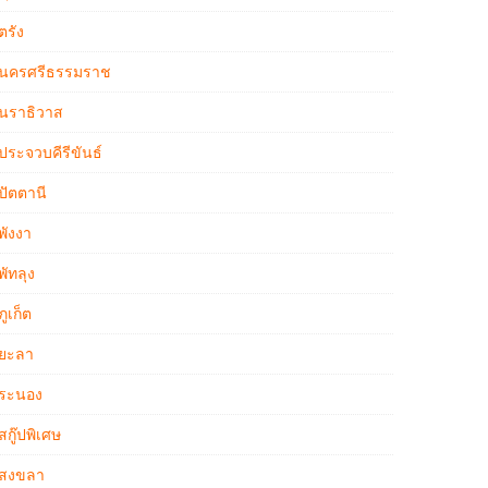
ตรัง
นครศรีธรรมราช
นราธิวาส
ประจวบคีรีขันธ์
ปัตตานี
พังงา
พัทลุง
ภูเก็ต
ยะลา
ระนอง
สกู๊ปพิเศษ
สงขลา