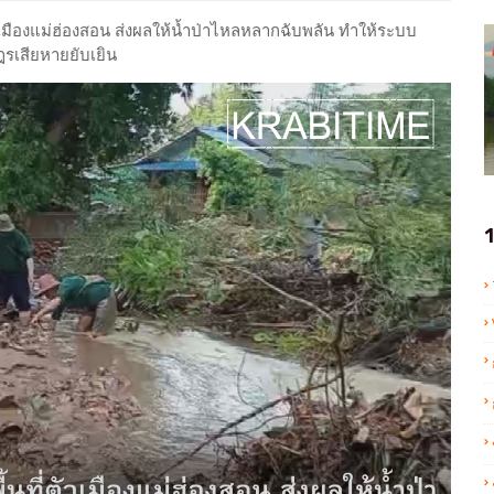
เมืองแม่ฮ่องสอน ส่งผลให้น้ำป่าไหลหลากฉับพลัน ทำให้ระบบ
ฎรเสียหายยับเยิน
1