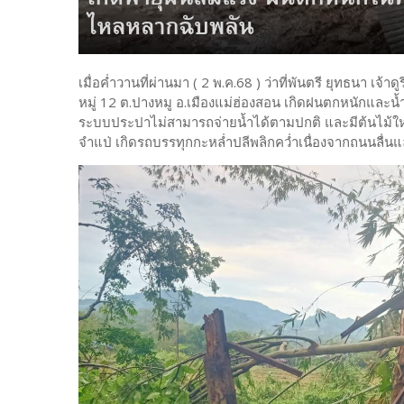
เมื่อค่ำวานที่ผ่านมา ( 2 พ.ค.68 ) ว่าที่พันตรี ยุทธนา เจ
หมู่ 12 ต.ปางหมู อ.เมืองแม่ฮ่องสอน เกิดฝนตกหนักและน
ระบบประปาไม่สามารถจ่ายน้ำได้ตามปกติ และมีต้นไม้ใหญ่
จำแป่ เกิดรถบรรทุกกะหล่ำปลีพลิกคว่ำเนื่องจากถนนลื่น