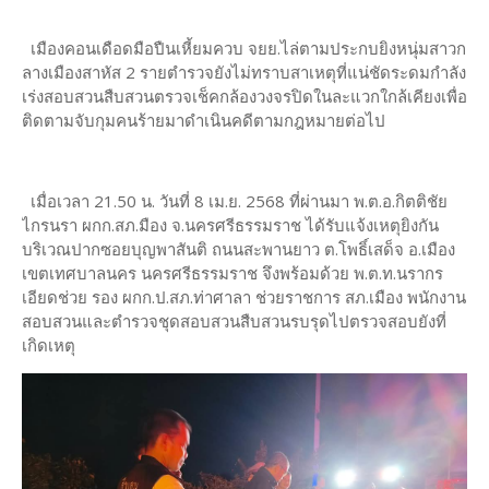
เมืองคอนเดือดมือปืนเหี้ยมควบ จยย.ไล่ตามประกบยิงหนุ่มสาวก
ลางเมืองสาหัส 2 รายตำรวจยังไม่ทราบสาเหตุที่แน่ชัดระดมกำลัง
เร่งสอบสวนสืบสวนตรวจเช็คกล้องวงจรปิดในละแวกใกล้เคียงเพื่อ
ติดตามจับกุมคนร้ายมาดำเนินคดีตามกฎหมายต่อไป
เมื่อเวลา 21.50 น. วันที่ 8 เม.ย. 2568 ที่ผ่านมา พ.ต.อ.กิตติชัย
ไกรนรา ผกก.สภ.มือง จ.นครศรีธรรมราช ได้รับแจ้งเหตุยิงกัน
บริเวณปากซอยบุญพาสันติ ถนนสะพานยาว ต.โพธิ์เสด็จ อ.เมือง
เขตเทศบาลนคร นครศรีธรรมราช จึงพร้อมด้วย พ.ต.ท.นรากร
เอียดช่วย รอง ผกก.ป.สภ.ท่าศาลา ช่วยราชการ สภ.เมือง พนักงาน
สอบสวนและตำรวจชุดสอบสวนสืบสวนรบรุดไปตรวจสอบยังที่
เกิดเหตุ