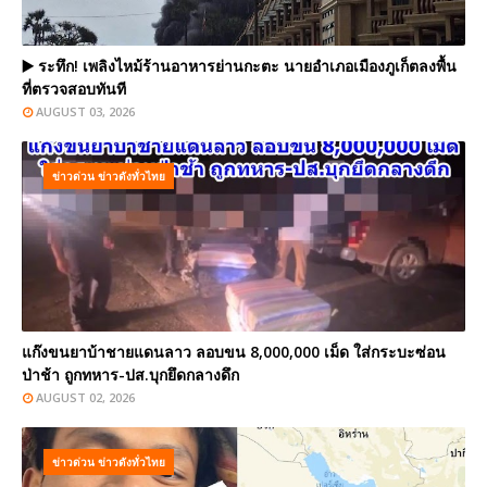
▶️ ระทึก! เพลิงไหม้ร้านอาหารย่านกะตะ นายอำเภอเมืองภูเก็ตลงพื้น
ที่ตรวจสอบทันที
AUGUST 03, 2026
ข่าวด่วน ข่าวดังทั่วไทย
แก๊งขนยาบ้าชายแดนลาว ลอบขน 8,000,000 เม็ด ใส่กระบะซ่อน
ป่าช้า ถูกทหาร-ปส.บุกยึดกลางดึก
AUGUST 02, 2026
ข่าวด่วน ข่าวดังทั่วไทย