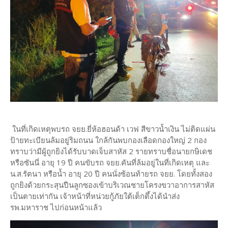
ในที่เกิดเหตุพบรถ จยย.ยี่ห้อฮอนด้า เวฟ สีขาวน้ำเงิน ไม่ติดแผ่น
ป้ายทะเบียนล้มอยู่ริมถนน ใกล้กันพบกองเลือดกองใหญ่ 2 กอง
ทราบว่ามีผู้ถูกยิงได้รับบาดเจ็บสาหัส 2 รายทราบชื่อนายกษิเดช
หรือซันนี่ อายุ 19 ปี คนขับรถ จยย.คันที่ล้มอยู่ในที่เกิดเหตุ และ
น.ส.รัตนา หรือน้ำ อายุ 20 ปี คนนั่งซ้อนท้ายรถ จยย. โดยทั้งสอง
ถูกยิงด้วยกระสุนปืนลูกซองเข้าบริเวณชายโครงขวาอาการสาหัส
เป็นตายเท่ากัน เจ้าหน้าที่หน่วยกู้ภัยใต้เต็กตึ้งได้นำส่ง
รพ.มหาราช ไปก่อนหน้าแล้ว