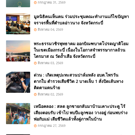
กรกฎาคม 31, 2569
มูลนิธิคนเห็นคน ร่วมประชุมคณะทำงานแก้ไขปัญหา
จราจรพื้นที่ตำบลอ่าวนาง จังหวัดกระบี่
สิงหาคม 04, 2569
พระธรรมวชิรพุทธาคม ออกบิณฑบาตโปรดญาติโยม
ในเขตเมืองกระบี่ เนื่องในโอกาสจำพรรษากาลถ้วน
ไตรมาส ณ วัดถ้ำเสือ จังหวัดกระบี่
สิงหาคม 03, 2569
ด่วน : เกิดเหตุปะทะสวนปาล์มหลัง อบต.ไพรวัน
ตากใบ ตำรวจเสียชีวิต 2 บาดเจ็บ 1 สั่งปิดเส้นทาง
ติดตามคนร้าย
สิงหาคม 02, 2569
เหนือคลอง : สลด ลูกชายกลับมาบ้านเคาะประตู ไร้
เสียงตอบรับ เข้าไป พบปืuลูกซอง วางอยู่ ก่อนพบร่าง
พ่อกับแม่ เสียชีวิตแล้วทั้งคู่ภาพในบ้าน
กรกฎาคม 27, 2569