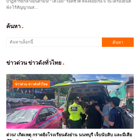
ปาฏิหาริย์กลางอันดามัน! “ไต๋โอม” รอดชีวิต หลังลอยเรือ 6 วัน เครื่องยนต์
พัง-ไร้สัญญาณส…
ค้นหา
ข่าวด่วน ข่าวดังทั่วไทย
ข่าวด่วน ข่าวดังทั่วไทย
ด่วน! เกิดเหตุ กราดยิงโรงเรียนดังย่าน นนทบุรี เจ็บนับสิบ และมีเสีย