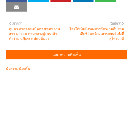
เก่ากว่า
ใหม่กว่า
คุมตัว อาล่วงละเมิดทางเพศหลาน
โจรใต้เหิมยิงรองสารวัตรงานสืบสวน
สาว มาสอบ ท่ามกลางฝูงชนเข้า
เสียชีวิตพร้อมเผารถยนต์เก๋งที่
ทำร้าย ปฎิเสธ แต่พบฉี่ม่วง
สุไหงปาดี
แสดงความคิดเห็น
0 ความคิดเห็น