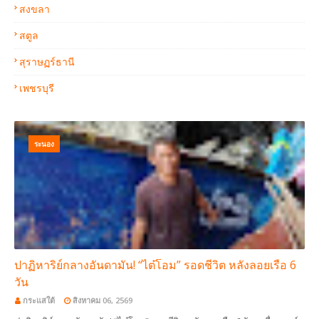
สงขลา
สตูล
สุราษฏร์ธานี
เพชรบุรี
ระนอง
ปาฏิหาริย์กลางอันดามัน! “ไต๋โอม” รอดชีวิต หลังลอยเรือ 6
วัน
กระแสใต้
สิงหาคม 06, 2569