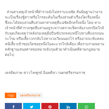
ส่วนสาเหตุเจ้าหน้าที่ตำรวจยังไม่ทราบแน่ชัด สันนิษฐานว่าอาจ
จะเป็นเรื่องชู้สาวหรือโกรธแค้นในเรื่องส่วนตัวเรื่องใดเรื่องหนึ่ง
ซึ่งจะได้สอบสวนสืบสวนหาสาเหตุที่แน่ชัดอีกครั้งหนึ่ง โดย ทาง
เจ้าหน้าที่ตำรวจชุดสืบสวนอยู่ระหว่างตรวจเช็คกล้องวงจรปิดใกล้
กับจุดเกิดเหตุว่าหลังก่อเหตุมือปืนขับรถหลบหนีไปทางสี่แยกถนน
กะโรม หรือเลี้ยววกกลับไปทางวงเวียนนอกไร่ หรืออาจจะขับหลบ
หนีเลี้ยวเข้าซอยใดซอยหนึ่งในละแวกใกล้เคียง เพื่อรวบรวมพยาน
หลักฐานเสนอศาลขอหมายจับกุมตัวมาดำเนินคดีตามกฎหมาย
ต่อไป.
เครดิตภาพ-ข่าว:ไพฑูรย์ อินทศิลา /นครศรีธรรมราช
Tags
นครศรีธรรมราช