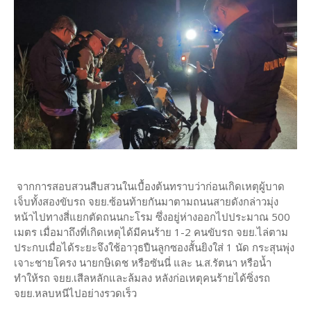
จากการสอบสวนสืบสวนในเบื้องต้นทราบว่าก่อนเกิดเหตุผู้บาด
เจ็บทั้งสองขับรถ จยย.ซ้อนท้ายกันมาตามถนนสายดังกล่าวมุ่ง
หน้าไปทางสี่แยกตัดถนนกะโรม ซึ่งอยู่ห่างออกไปประมาณ 500
เมตร เมื่อมาถึงที่เกิดเหตุได้มีคนร้าย 1-2 คนขับรถ จยย.ไล่ตาม
ประกบเมื่อได้ระยะจึงใช้อาวุธปืนลูกซองสั้นยิงใส่ 1 นัด กระสุนพุ่ง
เจาะชายโครง นายกษิเดช หรือซันนี่ และ น.ส.รัตนา หรือน้ำ
ทำให้รถ จยย.เสีลหลักและล้มลง หลังก่อเหตุคนร้ายได้ซิ่งรถ
จยย.หลบหนีไปอย่างรวดเร็ว