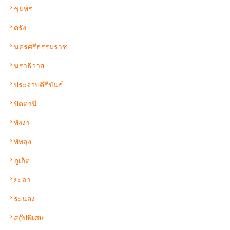
ชุมพร
ตรัง
นครศรีธรรมราช
นราธิวาส
ประจวบคีรีขันธ์
ปัตตานี
พังงา
พัทลุง
ภูเก็ต
ยะลา
ระนอง
สกู๊ปพิเศษ