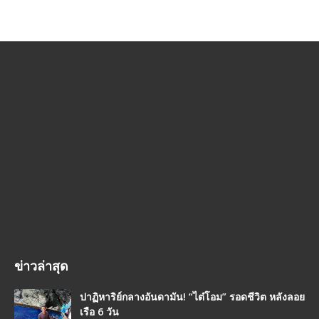
ข่าวล่าสุด
ปาฏิหาริย์กลางอันดามัน! “ไต๋โอม” รอดชีวิต หลังลอย
เรือ 6 วัน