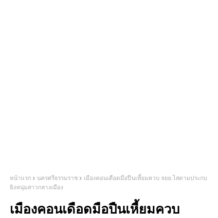
หน้าแรก
นครศรีธรรมราช
เมืองคอนเดือดมือปืนเหี้ยมควบ จยย.ไล่ตามประกบ
ยิงหนุ่มสาวกลางเมือง
เมืองคอนเดือดมือปืนเหี้ยมควบ