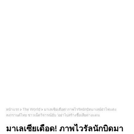
หน้าแรก
The World
มาเลเซียเดือด! ภาพไวรัลนักบิดมาเลย์ฝ่าไฟแดง
สงกรานต์ไทย ชาวเน็ตวิจารณ์ยับ 'อย่าไปสร้างชื่อเสียต่างแดน
มาเลเซียเดือด! ภาพไวรัลนักบิดมา