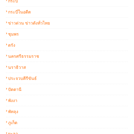
กระบี่
กระบี่ในอดีต
ข่าวด่วน ข่าวดังทั่วไทย
ชุมพร
ตรัง
นครศรีธรรมราช
นราธิวาส
ประจวบคีรีขันธ์
ปัตตานี
พังงา
พัทลุง
ภูเก็ต
ยะลา