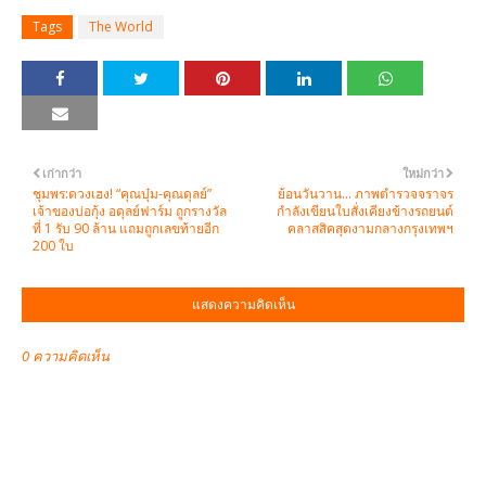
Tags
The World
เก่ากว่า
ใหม่กว่า
ชุมพร:ดวงเฮง! “คุณบุ๋ม-คุณดุลย์”
ย้อนวันวาน… ภาพตำรวจจราจร
เจ้าของบ่อกุ้ง อดุลย์ฟาร์ม ถูกรางวัล
กำลังเขียนใบสั่งเคียงข้างรถยนต์
ที่ 1 รับ 90 ล้าน แถมถูกเลขท้ายอีก
คลาสสิคสุดงามกลางกรุงเทพฯ
200 ใบ
แสดงความคิดเห็น
0 ความคิดเห็น