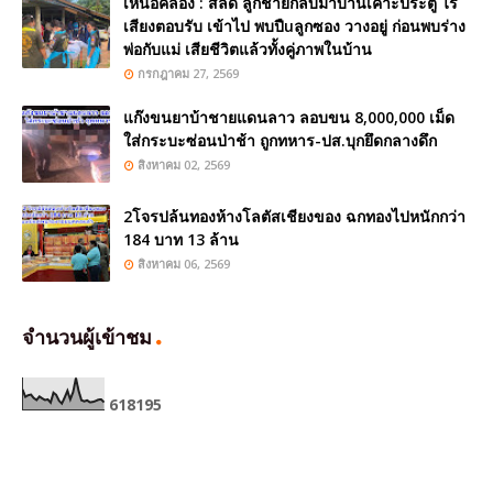
เหนือคลอง : สลด ลูกชายกลับมาบ้านเคาะประตู ไร้
เสียงตอบรับ เข้าไป พบปืuลูกซอง วางอยู่ ก่อนพบร่าง
พ่อกับแม่ เสียชีวิตแล้วทั้งคู่ภาพในบ้าน
กรกฎาคม 27, 2569
แก๊งขนยาบ้าชายแดนลาว ลอบขน 8,000,000 เม็ด
ใส่กระบะซ่อนป่าช้า ถูกทหาร-ปส.บุกยึดกลางดึก
สิงหาคม 02, 2569
2โจรปล้นทองห้างโลตัสเชียงของ ฉกทองไปหนักกว่า
184 บาท 13 ล้าน
สิงหาคม 06, 2569
จำนวนผู้เข้าชม
6
1
8
1
9
5