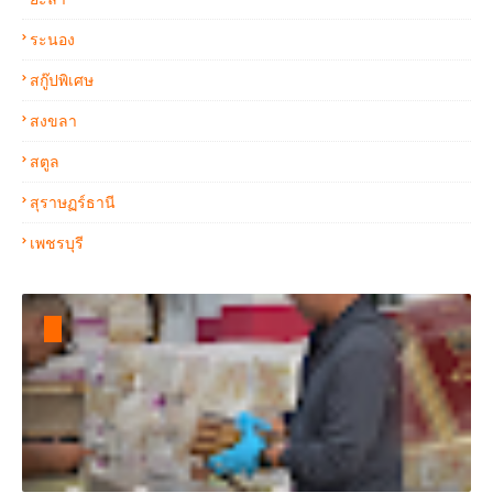
ระนอง
สกู๊ปพิเศษ
สงขลา
สตูล
สุราษฏร์ธานี
เพชรบุรี