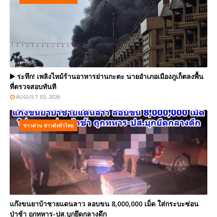
▶️ ระทึก! เพลิงไหม้ร้านอาหารย่านกะตะ นายอำเภอเมืองภูเก็ตลงพื้น
ที่ตรวจสอบทันที
AUGUST 03, 2026
ข่าวด่วน ข่าวดังทั่วไทย
แก๊งขนยาบ้าชายแดนลาว ลอบขน 8,000,000 เม็ด ใส่กระบะซ่อน
ป่าช้า ถูกทหาร-ปส.บุกยึดกลางดึก