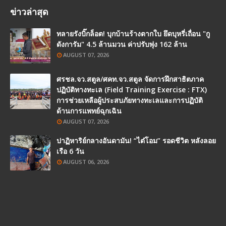
ข่าวล่าสุด
ทลายรังบิ๊กล็อต! บุกบ้านร้างตากใบ ยึดบุหรี่เถื่อน "กู
ดังการัม" 4.5 ล้านมวน ค่าปรับพุ่ง 162 ล้าน
AUGUST 07, 2026
ศรชล.จว.สตูล/ศคท.จว.สตูล จัดการฝึกสาธิตภาค
ปฏิบัติทางทะเล (Field Training Exercise : FTX)
การช่วยเหลือผู้ประสบภัยทางทะเลและการปฏิบัติ
ด้านการแพทย์ฉุกเฉิน
AUGUST 07, 2026
ปาฏิหาริย์กลางอันดามัน! “ไต๋โอม” รอดชีวิต หลังลอย
เรือ 6 วัน
AUGUST 06, 2026