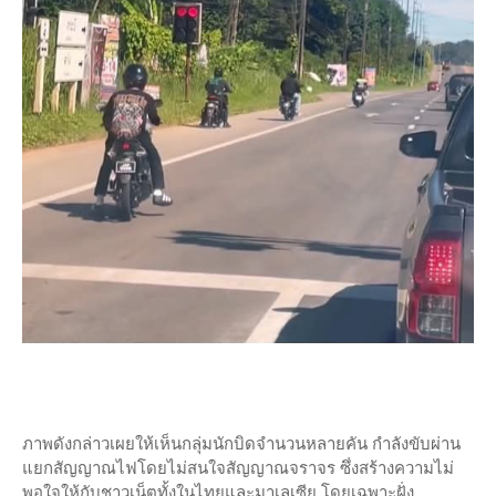
ภาพดังกล่าวเผยให้เห็นกลุ่มนักบิดจำนวนหลายคัน กำลังขับผ่าน
แยกสัญญาณไฟโดยไม่สนใจสัญญาณจราจร ซึ่งสร้างความไม่
พอใจให้กับชาวเน็ตทั้งในไทยและมาเลเซีย โดยเฉพาะฝั่ง