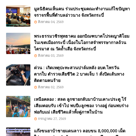
มูลนิธิคนเห็นคน ร่วมประชุมคณะทำงานแก้ไขปัญหา
จราจรพื้นที่ตำบลอ่าวนาง จังหวัดกระบี่
สิงหาคม 04, 2569
พระธรรมวชิรพุทธาคม ออกบิณฑบาตโปรดญาติโยม
ในเขตเมืองกระบี่ เนื่องในโอกาสจำพรรษากาลถ้วน
ไตรมาส ณ วัดถ้ำเสือ จังหวัดกระบี่
สิงหาคม 03, 2569
ด่วน : เกิดเหตุปะทะสวนปาล์มหลัง อบต.ไพรวัน
ตากใบ ตำรวจเสียชีวิต 2 บาดเจ็บ 1 สั่งปิดเส้นทาง
ติดตามคนร้าย
สิงหาคม 02, 2569
เหนือคลอง : สลด ลูกชายกลับมาบ้านเคาะประตู ไร้
เสียงตอบรับ เข้าไป พบปืuลูกซอง วางอยู่ ก่อนพบร่าง
พ่อกับแม่ เสียชีวิตแล้วทั้งคู่ภาพในบ้าน
กรกฎาคม 27, 2569
แก๊งขนยาบ้าชายแดนลาว ลอบขน 8,000,000 เม็ด