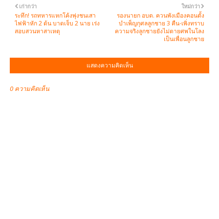
เก่ากว่า
ใหม่กว่า
ระทึก! รถทหารแหกโค้งพุ่งชนเสา
รองนายก อบต. ควนพังเมืองคอนตั้ง
ไฟฟ้าหัก 2 ต้น บาดเจ็บ 2 นาย เร่ง
บำเพ็ญกุศลลูกชาย 3 คืน-เพิ่งทราบ
สอบสวนหาสาเหตุ
ความจริงลูกชายยังไม่ตายศพในโลง
เป็นเพื่อนลูกชาย
แสดงความคิดเห็น
0 ความคิดเห็น