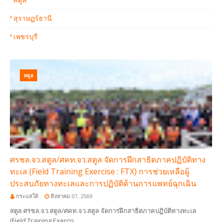
สุราษฏร์ธานี
เพชรบุรี
สตูล
ศรชล.จว.สตูล/ศคท.จว.สตูล จัดการฝึกสาธิตภาคปฏิบัติทาง
ทะเล (Field Training Exercise : FTX) การช่วยเหลือผู้
ประสบภัยทางทะเลและการปฏิบัติด้านการแพทย์ฉุกเฉิน
กระแสใต้
สิงหาคม 07, 2569
สตูล ศรชล.จว.สตูล/ศคท.จว.สตูล จัดการฝึกสาธิตภาคปฏิบัติทางทะเล
(Field Training Exercis…