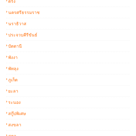
ตรัง
นครศรีธรรมราช
นราธิวาส
ประจวบคีรีขันธ์
ปัตตานี
พังงา
พัทลุง
ภูเก็ต
ยะลา
ระนอง
สกู๊ปพิเศษ
สงขลา
สตูล