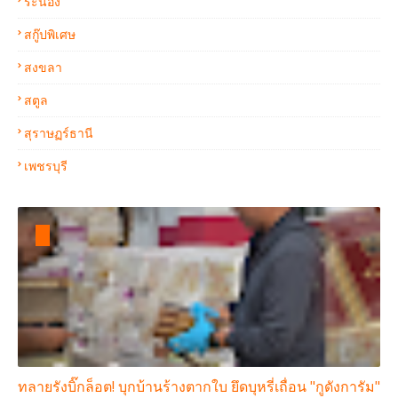
ระนอง
สกู๊ปพิเศษ
สงขลา
สตูล
สุราษฏร์ธานี
เพชรบุรี
ทลายรังบิ๊กล็อต! บุกบ้านร้างตากใบ ยึดบุหรี่เถื่อน "กูดังการัม"