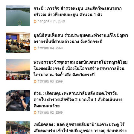
กระบี่ : ภารกิจ สำรวจพะยูน และสัตว์ทะเลหายาก
บริเวณ อ่าวทึงมพบพะยูน จำนวน 1 ตัว
กรกฎาคม 31, 2569
มูลนิธิคนเห็นคน ร่วมประชุมคณะทำงานแก้ไขปัญหา
จราจรพื้นที่ตำบลอ่าวนาง จังหวัดกระบี่
สิงหาคม 04, 2569
พระธรรมวชิรพุทธาคม ออกบิณฑบาตโปรดญาติโยม
ในเขตเมืองกระบี่ เนื่องในโอกาสจำพรรษากาลถ้วน
ไตรมาส ณ วัดถ้ำเสือ จังหวัดกระบี่
สิงหาคม 03, 2569
ด่วน : เกิดเหตุปะทะสวนปาล์มหลัง อบต.ไพรวัน
ตากใบ ตำรวจเสียชีวิต 2 บาดเจ็บ 1 สั่งปิดเส้นทาง
ติดตามคนร้าย
สิงหาคม 02, 2569
เหนือคลอง : สลด ลูกชายกลับมาบ้านเคาะประตู ไร้
เสียงตอบรับ เข้าไป พบปืuลูกซอง วางอยู่ ก่อนพบร่าง