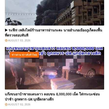
▶️ ระทึก! เพลิงไหม้ร้านอาหารย่านกะตะ นายอำเภอเมืองภูเก็ตลงพื้น
ที่ตรวจสอบทันที
AUGUST 03, 2026
ข่าวด่วน ข่าวดังทั่วไทย
แก๊งขนยาบ้าชายแดนลาว ลอบขน 8,000,000 เม็ด ใส่กระบะซ่อน
ป่าช้า ถูกทหาร-ปส.บุกยึดกลางดึก
AUGUST 02, 2026