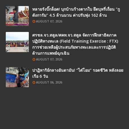
ทลายรังบิ๊กล็อต! บุกบ้านร้างตากใบ ยึดบุหรี่เถื่อน "กู
ดังการัม" 4.5 ล้านมวน ค่าปรับพุ่ง 162 ล้าน
AUGUST 07, 2026
ศรชล.จว.สตูล/ศคท.จว.สตูล จัดการฝึกสาธิตภาค
ปฏิบัติทางทะเล (Field Training Exercise : FTX)
การช่วยเหลือผู้ประสบภัยทางทะเลและการปฏิบัติ
ด้านการแพทย์ฉุกเฉิน
AUGUST 07, 2026
ปาฏิหาริย์กลางอันดามัน! “ไต๋โอม” รอดชีวิต หลังลอย
เรือ 6 วัน
AUGUST 06, 2026