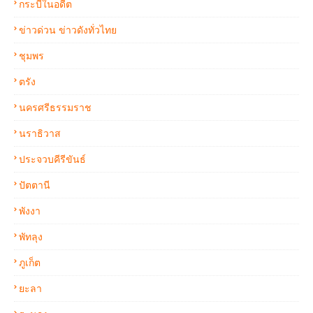
กระบี่ในอดีต
ข่าวด่วน ข่าวดังทั่วไทย
ชุมพร
ตรัง
นครศรีธรรมราช
นราธิวาส
ประจวบคีรีขันธ์
ปัตตานี
พังงา
พัทลุง
ภูเก็ต
ยะลา