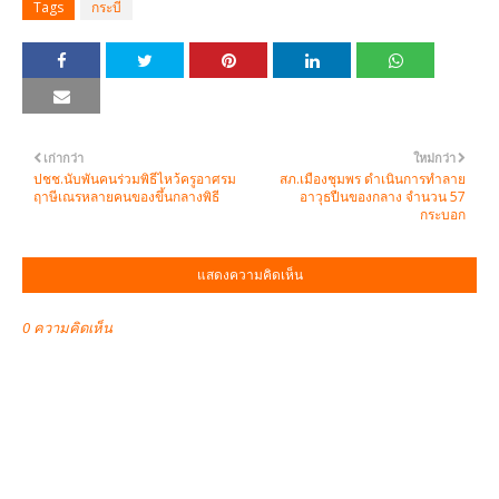
Tags
กระบี่
เก่ากว่า
ใหม่กว่า
ปชช.นับพันคนร่วมพิธีไหว้ครูอาศรม
สภ.เมืองชุมพร ดำเนินการทำลาย
ฤาษีเณรหลายคนของขึ้นกลางพิธี
อาวุธปืนของกลาง จำนวน 57
กระบอก
แสดงความคิดเห็น
0 ความคิดเห็น