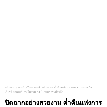
หน้าแรก
กระบี่
ปิดฉากอย่างสวยงาม ค่ำคืนแห่งการฉลอง มอบรางวัล
เกียรติคุณศิษย์เก่า ในงาน 64 ปีเกษตรกระบี่รำลึก
ปิดฉากอย่างสวยงาม ค่ำคืนแห่งการ