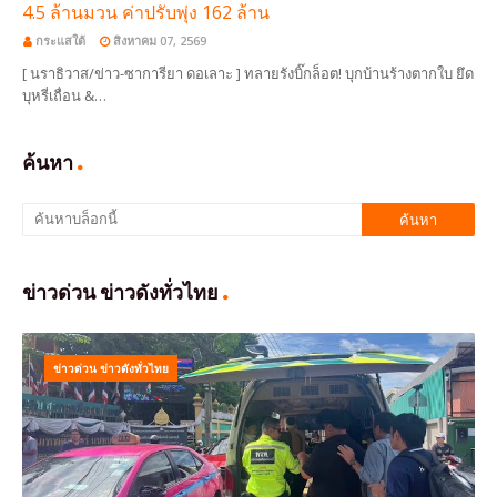
4.5 ล้านมวน ค่าปรับพุ่ง 162 ล้าน
กระแสใต้
สิงหาคม 07, 2569
[ นราธิวาส/ข่าว-ซาการียา ดอเลาะ ] ทลายรังบิ๊กล็อต! บุกบ้านร้างตากใบ ยึด
บุหรี่เถื่อน &…
ค้นหา
ข่าวด่วน ข่าวดังทั่วไทย
ข่าวด่วน ข่าวดังทั่วไทย