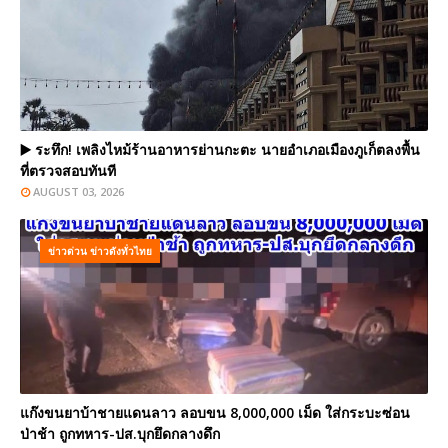
▶️ ระทึก! เพลิงไหม้ร้านอาหารย่านกะตะ นายอำเภอเมืองภูเก็ตลงพื้น
ที่ตรวจสอบทันที
AUGUST 03, 2026
ข่าวด่วน ข่าวดังทั่วไทย
แก๊งขนยาบ้าชายแดนลาว ลอบขน 8,000,000 เม็ด ใส่กระบะซ่อน
ป่าช้า ถูกทหาร-ปส.บุกยึดกลางดึก