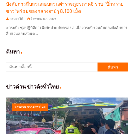
บังคับการสืบสวนสอบสวนตำรวจภูธรภาค8 รวบ “บิ๊กทราย
ขาว”พร้อมของกลางยๅบ้ๅ 8,100 เม็ด
กระแสใต้
สิงหาคม 07, 2569
#กระบี่ : ชุดปฏิบัติการพิเศษฝ่ายปกครอง อ.เมืองกระบี่ ร่วมกับกองบังคับการ
สืบสวนสอบสวนต…
ค้นหา
ข่าวด่วน ข่าวดังทั่วไทย
ข่าวด่วน ข่าวดังทั่วไทย