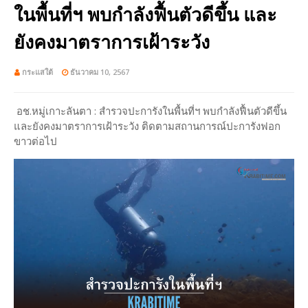
ใน​พื้นที่​ฯ​ พบกำลังฟื้นตัว​ดีขึ้น​ และ
ยังคงมาตราการเฝ้าระวัง
กระแสใต้
ธันวาคม 10, 2567
อช.หมู่เกาะ​ลันตา​ : สำร​วจ​ปะการัง​ใน​พื้นที่​ฯ​ พบกำลังฟื้นตัว​ดีขึ้น​
และยังคงมาตราการเฝ้าระวัง​ ติดตามสถานการณ์​ปะการัง​ฟอก
ขาว​​​ต่อไป​