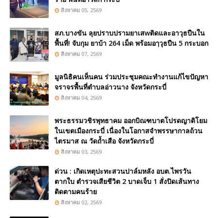
สิงหาคม 05, 2569
สภ.บางขัน ลุยปราบปรามยาเสwติดและอาวุธปืนใน
พื้นที่! จับกุม ยาบ้า 264 เม็ด พร้อมอๅวุธปืน 5 กระบอก
สิงหาคม 07, 2569
มูลนิธิคนเห็นคน ร่วมประชุมคณะทำงานแก้ไขปัญหา
จราจรพื้นที่ตำบลอ่าวนาง จังหวัดกระบี่
สิงหาคม 04, 2569
พระธรรมวชิรพุทธาคม ออกบิณฑบาตโปรดญาติโยม
ในเขตเมืองกระบี่ เนื่องในโอกาสจำพรรษากาลถ้วน
ไตรมาส ณ วัดถ้ำเสือ จังหวัดกระบี่
สิงหาคม 03, 2569
ด่วน : เกิดเหตุปะทะสวนปาล์มหลัง อบต.ไพรวัน
ตากใบ ตำรวจเสียชีวิต 2 บาดเจ็บ 1 สั่งปิดเส้นทาง
ติดตามคนร้าย
สิงหาคม 02, 2569