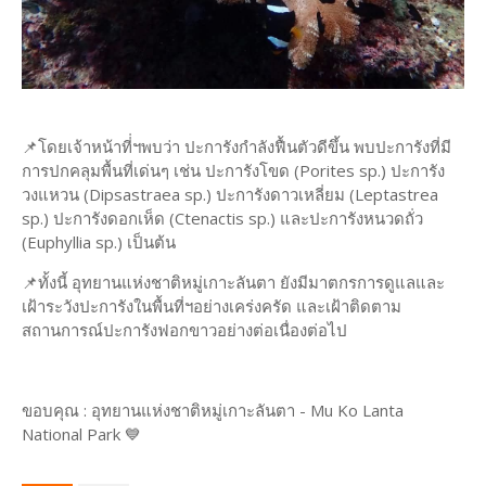
📌โดย​เจ้าหน้า​ที​่่ฯ​พบว่า​ ปะการังกำลังฟื้นตัวดีขึ้น พบปะการังที่มี
การปกคลุมพื้นที่เด่นๆ เช่น ปะการังโขด (Porites sp.) ปะการัง
วงแหวน (Dipsastraea sp.) ปะการังดาวเหลี่ยม (Leptastrea
sp.) ปะการังดอกเห็ด (Ctenactis sp.) และปะการังหนวดถั่ว
(Euphyllia sp.) เป็นต้น
📌ทั้งนี้​ อุทยานแห่งชาติหมู่เกาะลันตา​ ยังมีมาตกรการดูแลและ
เฝ้าระวังปะการัง​ใน​พื้นที่​ฯ​อย่างเคร่งครัด และเฝ้าติดตาม
สถานการณ์ปะการังฟอกขาวอย่า​งต่อเนื่อง​ต่อไป​
ขอบคุณ : อุทยานแห่งชาติหมู่เกาะลันตา - Mu Ko Lanta
National Park 💙