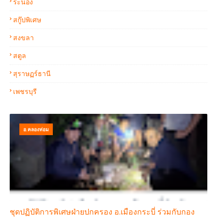
ระนอง
สกู๊ปพิเศษ
สงขลา
สตูล
สุราษฏร์ธานี
เพชรบุรี
อ.คลองท่อม
ชุดปฏิบัติการพิเศษฝ่ายปกครอง อ.เมืองกระบี่ ร่วมกับกอง