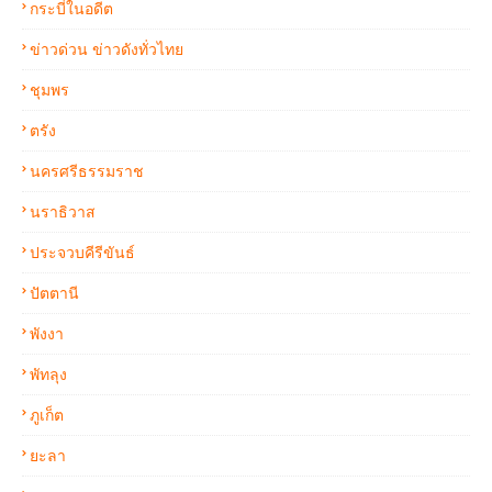
กระบี่ในอดีต
ข่าวด่วน ข่าวดังทั่วไทย
ชุมพร
ตรัง
นครศรีธรรมราช
นราธิวาส
ประจวบคีรีขันธ์
ปัตตานี
พังงา
พัทลุง
ภูเก็ต
ยะลา