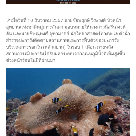
📌เมื่อวันที่ 10 ธันวาคม 2567 นายชัยพฤกษ์ วีระวงศ์​ หัวหน้า​
อุทยานแห่งชาติหมู่เกาะลันตา มอบหมายให้นางสาวนิสรีน ดะห์
ลัน และนายชิษณุพงศ์ จุฑามาตย์ นักวิทยาศาสตร์ทางทะเล ดำน้ำ
สำรวจปะการังติดตามสถานภาพและการฟื้นตัวของปะการัง
บริเวณเกาะรอกใน (หลักสยาม) ในรอบ 1 เดือน ภายหลัง
สถานการณ์ปะการังได้รับผลกระทบจากอุณหภูมิน้ำที่เพิ่มสูงขึ้น
ช่วงหน้าร้อนในปีที่ผ่านมา