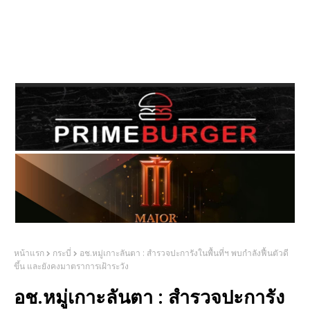
หน้าแรก
กระบี่
อช.หมู่เกาะ​ลันตา​ : สำร​วจ​ปะการัง​ใน​พื้นที่​ฯ​ พบกำลังฟื้นตัว​ดี
ขึ้น​ และยังคงมาตราการเฝ้าระวัง
อช.หมู่เกาะ​ลันตา​ : สำร​วจ​ปะการัง​