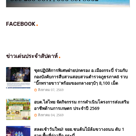
FACEBOOK
ข่าวเด่นประจำสัปดาห์
ชุดปฏิบัติการพิเศษฝ่ายปกครอง อ.เมืองกระบี่ ร่วมกับ
กองบังคับการสืบสวนสอบสวนตำรวจภูธรภาค8 รวบ
“บิ๊กทรายขาว”พร้อมของกลางยๅบ้ๅ 8,100 เม็ด
สิงหาคม 07, 2569
อบต.ไสไทย จัดกิจกรรม การดำเนินโครงการส่งเสริม
อาชีพด้านการเกษตร ประจำปี 2569
สิงหาคม 04, 2569
สลดเช้าวันใหม่! จยย.ชนต้นไม้ล้มขวางถนน ดับ 1
ราย พื้นที่อ่าวลึก กระบี่