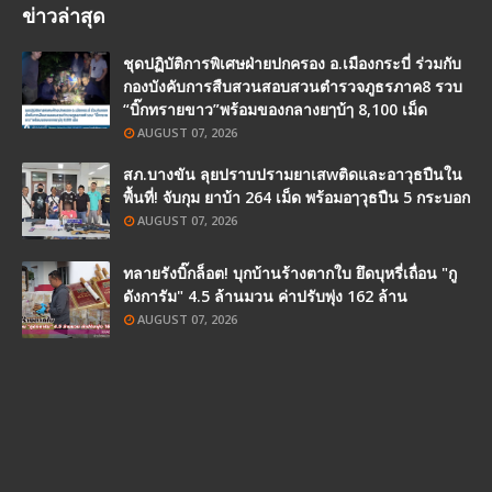
ข่าวล่าสุด
ชุดปฏิบัติการพิเศษฝ่ายปกครอง อ.เมืองกระบี่ ร่วมกับ
กองบังคับการสืบสวนสอบสวนตำรวจภูธรภาค8 รวบ
“บิ๊กทรายขาว”พร้อมของกลางยๅบ้ๅ 8,100 เม็ด
AUGUST 07, 2026
สภ.บางขัน ลุยปราบปรามยาเสwติดและอาวุธปืนใน
พื้นที่! จับกุม ยาบ้า 264 เม็ด พร้อมอๅวุธปืน 5 กระบอก
AUGUST 07, 2026
ทลายรังบิ๊กล็อต! บุกบ้านร้างตากใบ ยึดบุหรี่เถื่อน "กู
ดังการัม" 4.5 ล้านมวน ค่าปรับพุ่ง 162 ล้าน
AUGUST 07, 2026