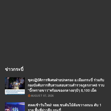
ข่าวกระบี่
ชุดปฏิบัติการพิเศษฝ่ายปกครอง อ.เมืองกระบี่ ร่วมกับ
กองบังคับการสืบสวนสอบสวนตำรวจภูธรภาค8 รวบ
“บิ๊กทรายขาว”พร้อมของกลางยๅบ้ๅ 8,100 เม็ด
AUGUST 07, 2026
สลดเช้าวันใหม่! จยย.ชนต้นไม้ล้มขวางถนน ดับ 1
ราย พื้นที่อ่าวลึก กระบี่