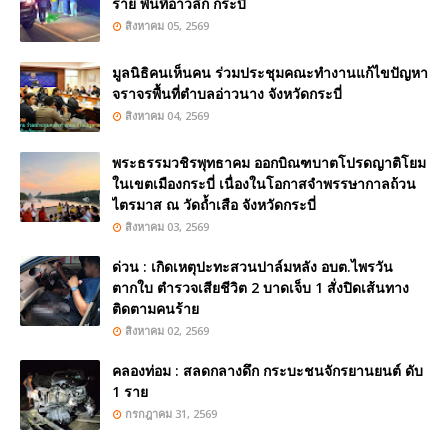
ราย พื้นที่อ่าวลึก กระบี่
สิงหาคม 05, 2569
มูลนิธิคนเห็นคน ร่วมประชุมคณะทำงานแก้ไขปัญหา
จราจรพื้นที่ตำบลอ่าวนาง จังหวัดกระบี่
สิงหาคม 04, 2569
พระธรรมวชิรพุทธาคม ออกบิณฑบาตโปรดญาติโยม
ในเขตเมืองกระบี่ เนื่องในโอกาสจำพรรษากาลถ้วน
ไตรมาส ณ วัดถ้ำเสือ จังหวัดกระบี่
สิงหาคม 03, 2569
ด่วน : เกิดเหตุปะทะสวนปาล์มหลัง อบต.ไพรวัน
ตากใบ ตำรวจเสียชีวิต 2 บาดเจ็บ 1 สั่งปิดเส้นทาง
ติดตามคนร้าย
สิงหาคม 02, 2569
คลองท่อม : สลดกลางดึก กระบะชนจักรยานยนต์ ดับ
1 ราย
กรกฎาคม 31, 2569