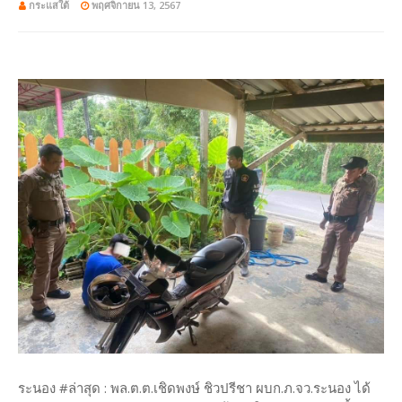
กระแสใต้
พฤศจิกายน 13, 2567
ระนอง #ล่าสุด : พล.ต.ต.เชิดพงษ์ ชิวปรีชา ผบก.ภ.จว.ระนอง ได้