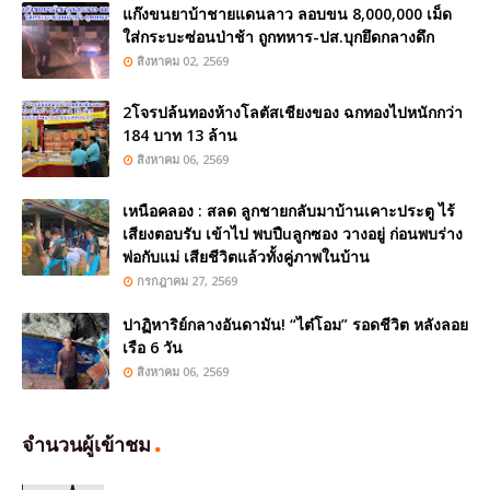
แก๊งขนยาบ้าชายแดนลาว ลอบขน 8,000,000 เม็ด
ใส่กระบะซ่อนป่าช้า ถูกทหาร-ปส.บุกยึดกลางดึก
สิงหาคม 02, 2569
2โจรปล้นทองห้างโลตัสเชียงของ ฉกทองไปหนักกว่า
184 บาท 13 ล้าน
สิงหาคม 06, 2569
เหนือคลอง : สลด ลูกชายกลับมาบ้านเคาะประตู ไร้
เสียงตอบรับ เข้าไป พบปืuลูกซอง วางอยู่ ก่อนพบร่าง
พ่อกับแม่ เสียชีวิตแล้วทั้งคู่ภาพในบ้าน
กรกฎาคม 27, 2569
ปาฏิหาริย์กลางอันดามัน! “ไต๋โอม” รอดชีวิต หลังลอย
เรือ 6 วัน
สิงหาคม 06, 2569
จำนวนผู้เข้าชม