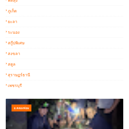
พัทลุง
ภูเก็ต
ยะลา
ระนอง
สกู๊ปพิเศษ
สงขลา
สตูล
สุราษฏร์ธานี
เพชรบุรี
อ.คลองท่อม