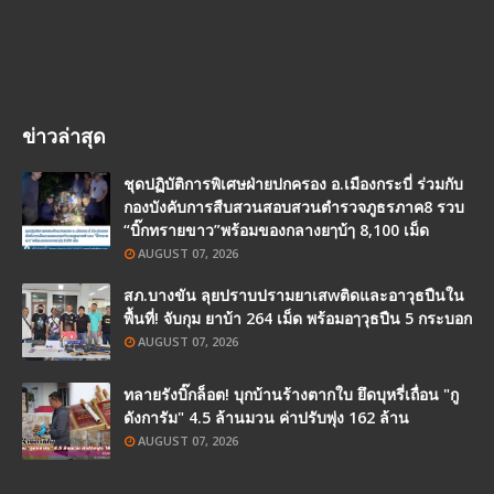
ข่าวล่าสุด
ชุดปฏิบัติการพิเศษฝ่ายปกครอง อ.เมืองกระบี่ ร่วมกับ
กองบังคับการสืบสวนสอบสวนตำรวจภูธรภาค8 รวบ
“บิ๊กทรายขาว”พร้อมของกลางยๅบ้ๅ 8,100 เม็ด
AUGUST 07, 2026
สภ.บางขัน ลุยปราบปรามยาเสwติดและอาวุธปืนใน
พื้นที่! จับกุม ยาบ้า 264 เม็ด พร้อมอๅวุธปืน 5 กระบอก
AUGUST 07, 2026
ทลายรังบิ๊กล็อต! บุกบ้านร้างตากใบ ยึดบุหรี่เถื่อน "กู
ดังการัม" 4.5 ล้านมวน ค่าปรับพุ่ง 162 ล้าน
AUGUST 07, 2026