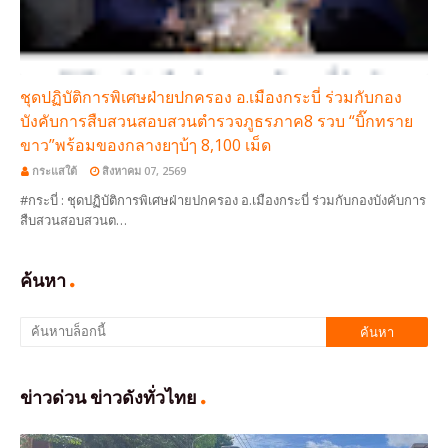
ชุดปฏิบัติการพิเศษฝ่ายปกครอง อ.เมืองกระบี่ ร่วมกับกอง
บังคับการสืบสวนสอบสวนตำรวจภูธรภาค8 รวบ “บิ๊กทราย
ขาว”พร้อมของกลางยๅบ้ๅ 8,100 เม็ด
กระแสใต้
สิงหาคม 07, 2569
#กระบี่ : ชุดปฏิบัติการพิเศษฝ่ายปกครอง อ.เมืองกระบี่ ร่วมกับกองบังคับการ
สืบสวนสอบสวนต…
ค้นหา
ข่าวด่วน ข่าวดังทั่วไทย