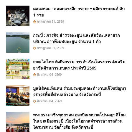
คลองท่อม : สลดกลางดึก กระบะชนจักรยานยนต์ ดับ
1 ราย
กรกฎาคม 31, 2569
กระบี่ : ภารกิจ สำรวจพะยูน และสัตว์ทะเลหายาก
บริเวณ อ่าวทึงมพบพะยูน จำนวน 1 ตัว
กรกฎาคม 31, 2569
อบต.ไสไทย จัดกิจกรรม การดำเนินโครงการส่งเสริม
อาชีพด้านการเกษตร ประจำปี 2569
สิงหาคม 04, 2569
มูลนิธิคนเห็นคน ร่วมประชุมคณะทำงานแก้ไขปัญหา
จราจรพื้นที่ตำบลอ่าวนาง จังหวัดกระบี่
สิงหาคม 04, 2569
พระธรรมวชิรพุทธาคม ออกบิณฑบาตโปรดญาติโยม
ในเขตเมืองกระบี่ เนื่องในโอกาสจำพรรษากาลถ้วน
ไตรมาส ณ วัดถ้ำเสือ จังหวัดกระบี่