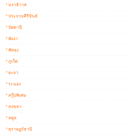
นราธิวาส
ประจวบคีรีขันธ์
ปัตตานี
พังงา
พัทลุง
ภูเก็ต
ยะลา
ระนอง
สกู๊ปพิเศษ
สงขลา
สตูล
สุราษฏร์ธานี