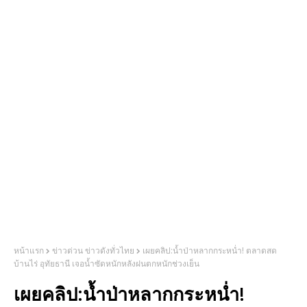
หน้าแรก
ข่าวด่วน ข่าวดังทั่วไทย
เผยคลิป:น้ำป่าหลากกระหน่ำ! ตลาดสด
บ้านไร่ อุทัยธานี เจอน้ำซัดหนักหลังฝนตกหนักช่วงเย็น
เผยคลิป:น้ำป่าหลากกระหน่ำ!