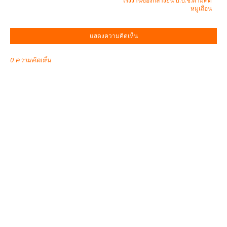
โรงงานของกลางยื่น ป.ป.ช.ตามคดี
หมูเถื่อน
แสดงความคิดเห็น
0 ความคิดเห็น