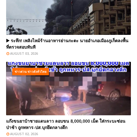
▶️ ระทึก! เพลิงไหม้ร้านอาหารย่านกะตะ นายอำเภอเมืองภูเก็ตลงพื้น
ที่ตรวจสอบทันที
AUGUST 03, 2026
ข่าวด่วน ข่าวดังทั่วไทย
แก๊งขนยาบ้าชายแดนลาว ลอบขน 8,000,000 เม็ด ใส่กระบะซ่อน
ป่าช้า ถูกทหาร-ปส.บุกยึดกลางดึก
AUGUST 02, 2026