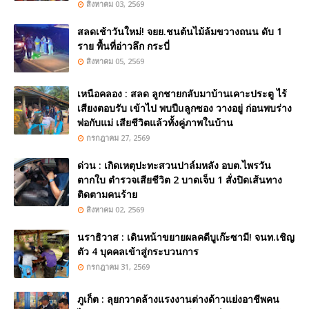
สิงหาคม 03, 2569
สลดเช้าวันใหม่! จยย.ชนต้นไม้ล้มขวางถนน ดับ 1
ราย พื้นที่อ่าวลึก กระบี่
สิงหาคม 05, 2569
เหนือคลอง : สลด ลูกชายกลับมาบ้านเคาะประตู ไร้
เสียงตอบรับ เข้าไป พบปืuลูกซอง วางอยู่ ก่อนพบร่าง
พ่อกับแม่ เสียชีวิตแล้วทั้งคู่ภาพในบ้าน
กรกฎาคม 27, 2569
ด่วน : เกิดเหตุปะทะสวนปาล์มหลัง อบต.ไพรวัน
ตากใบ ตำรวจเสียชีวิต 2 บาดเจ็บ 1 สั่งปิดเส้นทาง
ติดตามคนร้าย
สิงหาคม 02, 2569
นราธิวาส : เดินหน้าขยายผลคดีบูเก๊ะซามี! จนท.เชิญ
ตัว 4 บุคคลเข้าสู่กระบวนการ
กรกฎาคม 31, 2569
ภูเก็ต : ลุยกวาดล้างแรงงานต่างด้าวแย่งอาชีพคน