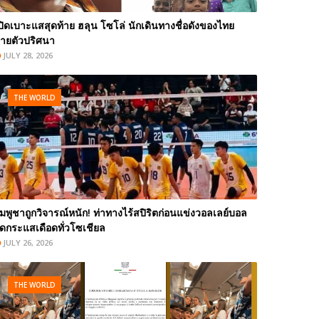
ปิดเบาะแสสุดท้าย ฮลุน โซโล่ นักเดินทางชื่อดังของไทย
ายตัวปริศนา
JULY 28, 2026
THE WORLD
ัมพูชาถูกวิจารณ์หนัก! ท่าทางไร้สปิริตก่อนแข่งวอลเลย์บอล
ุดกระแสเดือดทั่วโซเชียล
JULY 26, 2026
THE WORLD