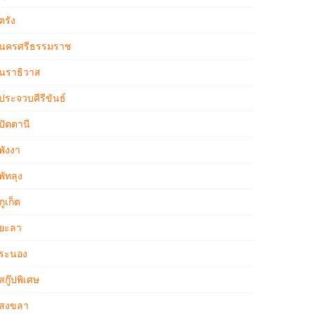
ตรัง
นครศรีธรรมราช
นราธิวาส
ประจวบคีรีขันธ์
ปัตตานี
พังงา
พัทลุง
ภูเก็ต
ยะลา
ระนอง
สกู๊ปพิเศษ
สงขลา