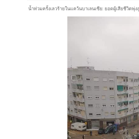
น้ำท่วมครั้งเลวร้ายในแคว้นบาเลนเซีย: ยอดผู้เสียชีวิตพุ่ง