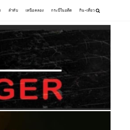
ม
ลำทับ
เหนือคลอง
กระบี่ในอดีต
กิน-เที่ยว