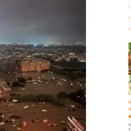
อ
อ
#
โ