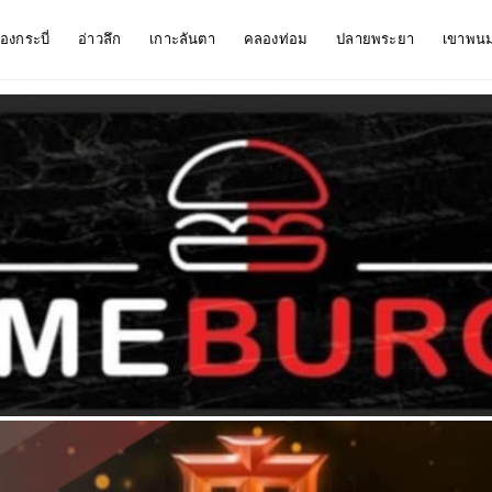
ืองกระบี่
อ่าวลึก
เกาะลันตา
คลองท่อม
ปลายพระยา
เขาพน