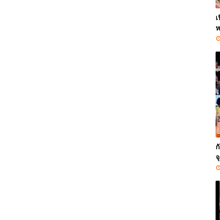
เ
ห
ก
จ