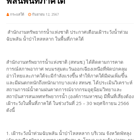
พลันพื้นที่ภาคใต้
กระแสใต้
กันยายน 12, 2567
สำนักงานทรัพยากรน้ำแห่งชาติ ประกาศเตือนเฝ้าระวังน้ำท่วม
ฉับพลัน น้ำป่าไหลหลาก ในพื้นที่ภาคใต้
สำนักงานทรัพยากรน้ำแห่งชาติ (สทนช.) ได้ติดตามการคาด
การณ์สภาพอากาศ พบมรสุมตะวันออกเฉียงเหนือที่พัดปกคลุม
อ่าวไทยและภาคใต้จะมีกำลังแรงขึ้น ทำให้ภาคใต้มีฝนเพิ่มขึ้น
และมีฝนตกหนักถึงหนักมากบางแห่ง สทนช. ได้ประเมินวิเคราะห์
สถานการณ์น้ำตามฝนคาดการณ์จากกรมอุตุนิยมวิทยาและ
สถาบันสารสนเทศทรัพยากรน้ำ (องค์การมหาชน) มีพื้นที่เสี่ยงต้อง
เฝ้าระวังในพื้นที่ภาคใต้ ในช่วงวันที่ 25 – 30 พฤศจิกายน 2566
ดังนี้
1. เฝ้าระวังน้ำท่วมฉับพลัน น้ำป่าไหลหลาก บริเวณ จังหวัดพัทลุง