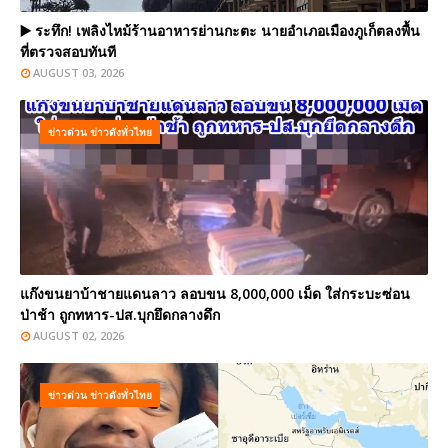
▶️ ระทึก! เพลิงไหม้ร้านอาหารย่านกะตะ นายอำเภอเมืองภูเก็ตลงพื้น
ที่ตรวจสอบทันที
AUGUST 03, 2026
ข่าวด่วน ข่าวดังทั่วไทย
แก๊งขนยาบ้าชายแดนลาว ลอบขน 8,000,000 เม็ด ใส่กระบะซ่อน
ป่าช้า ถูกทหาร-ปส.บุกยึดกลางดึก
AUGUST 02, 2026
ข่าวด่วน ข่าวดังทั่วไทย