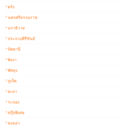
ตรัง
นครศรีธรรมราช
นราธิวาส
ประจวบคีรีขันธ์
ปัตตานี
พังงา
พัทลุง
ภูเก็ต
ยะลา
ระนอง
สกู๊ปพิเศษ
สงขลา