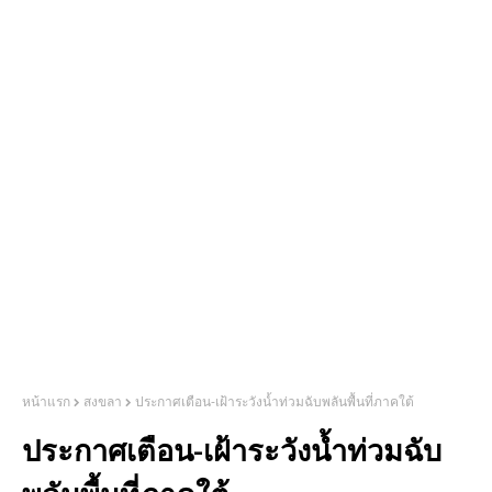
หน้าแรก
สงขลา
ประกาศเตือน-เฝ้าระวังน้ำท่วมฉับพลันพื้นที่ภาคใต้
ประกาศเตือน-เฝ้าระวังน้ำท่วมฉับ