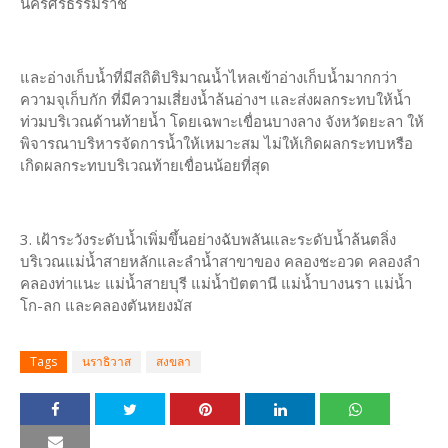
นครศรีธรรมราช
และอ่างเก็บน้ำที่มีสถิติปริมาณน้ำไหลเข้าอ่างเก็บน้ำมากกว่า
ความจุเก็บกัก ที่มีความเสี่ยงน้ำล้นอ่างฯ และส่งผลกระทบให้น้ำ
ท่วมบริเวณด้านท้ายน้ำ โดยเฉพาะเขื่อนบางลาง จังหวัดยะลา ให้
พิจารณาบริหารจัดการน้ำให้เหมาะสม ไม่ให้เกิดผลกระทบหรือ
เกิดผลกระทบบริเวณท้ายเขื่อนน้อยที่สุด
3. เฝ้าระวังระดับน้ำเพิ่มขึ้นอย่างฉับพลันและระดับน้ำล้นตลิ่ง
บริเวณแม่น้ำสายหลักและลำน้ำสาขาของ คลองชะอวด คลองลำ
คลองท่าแนะ แม่น้ำสายบุรี แม่น้ำปัตตานี แม่น้ำบางนรา แม่น้ำ
โก-ลก และคลองตันหยงมัส
Tags
นราธิวาส
สงขลา