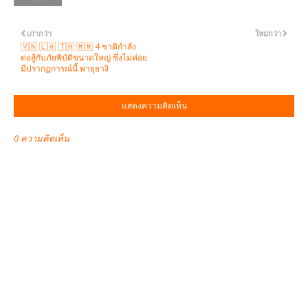
เก่ากว่า
ใหม่กว่า
🇻🇳 🇱🇦 🇹🇭 🇲🇲 4 ชาติกำลัง
ต่อสู้กับภัยพิบัติขนาดใหญ่ ซึ่งไม่ค่อย
มีปรากฏการณ์นี้ พายุยางิ
แสดงความคิดเห็น
0 ความคิดเห็น