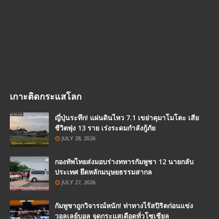
เกาะติดกระแสโลก
ญี่ปุ่นระทึก! แผ่นดินไหว 7.1 เขย่าคุมาโมโตะ เสีย
ชีวิตพุ่ง 13 ราย เร่งระดมกำลังกู้ภัย
JULY 28, 2026
กองทัพไทยส่งมอบร่างทหารกัมพูชา 12 นายกลับ
ประเทศ ยึดหลักมนุษยธรรมสากล
JULY 27, 2026
กัมพูชาถูกวิจารณ์หนัก! ท่าทางไร้สปิริตก่อนแข่ง
วอลเลย์บอล จุดกระแสเดือดทั่วโซเชียล