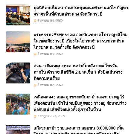
มูลนิธิคนเห็นคน ร่วมประชุมคณะทำงานแก้ไขปัญหา
จราจรพื้นที่ตำบลอ่าวนาง จังหวัดกระบี่
สิงหาคม 04, 2569
พระธรรมวชิรพุทธาคม ออกบิณฑบาตโปรดญาติโยม
ในเขตเมืองกระบี่ เนื่องในโอกาสจำพรรษากาลถ้วน
ไตรมาส ณ วัดถ้ำเสือ จังหวัดกระบี่
สิงหาคม 03, 2569
ด่วน : เกิดเหตุปะทะสวนปาล์มหลัง อบต.ไพรวัน
ตากใบ ตำรวจเสียชีวิต 2 บาดเจ็บ 1 สั่งปิดเส้นทาง
ติดตามคนร้าย
สิงหาคม 02, 2569
เหนือคลอง : สลด ลูกชายกลับมาบ้านเคาะประตู ไร้
เสียงตอบรับ เข้าไป พบปืuลูกซอง วางอยู่ ก่อนพบร่าง
พ่อกับแม่ เสียชีวิตแล้วทั้งคู่ภาพในบ้าน
กรกฎาคม 27, 2569
แก๊งขนยาบ้าชายแดนลาว ลอบขน 8,000,000 เม็ด