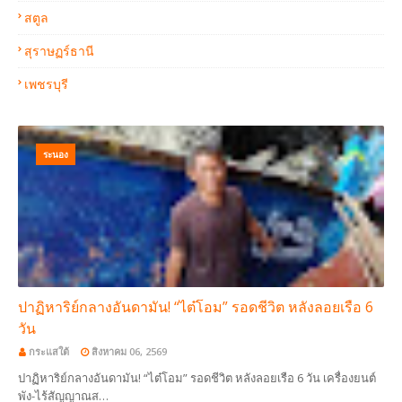
สตูล
สุราษฏร์ธานี
เพชรบุรี
ระนอง
ปาฏิหาริย์กลางอันดามัน! “ไต๋โอม” รอดชีวิต หลังลอยเรือ 6
วัน
กระแสใต้
สิงหาคม 06, 2569
ปาฏิหาริย์กลางอันดามัน! “ไต๋โอม” รอดชีวิต หลังลอยเรือ 6 วัน เครื่องยนต์
พัง-ไร้สัญญาณส…