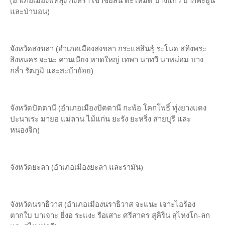
(อำเภอเมืองพัทลุง กงหรา เขาชัยสน ตะโหมด บางแก้ว ปากพะยูน
และป่าบอน)
จังหวัดสงขลา (อำเภอเมืองสงขลา กระแสสินธุ์ ระโนด สทิงพระ
สิงหนคร จะนะ ควนเนียง หาดใหญ่ เทพา นาทวี นาหม่อม บาง
กล่ำ รัตภูมิ และสะบ้าย้อย)
จังหวัดปัตตานี (อำเภอเมืองปัตตานี กะพ้อ โคกโพธิ์ ทุ่งยางแดง
ปะนาเระ มายอ แม่ลาน ไม้แก่น ยะรัง ยะหริ่ง สายบุรี และ
หนองจิก)
จังหวัดยะลา (อำเภอเมืองยะลา และรามัน)
จังหวัดนราธิวาส (อำเภอเมืองนราธิวาส จะแนะ เจาะไอร้อง
ตากใบ บาเจาะ ยี่งอ ระแงะ รือเสาะ ศรีสาคร สุคิริน สุไหงโก-ลก