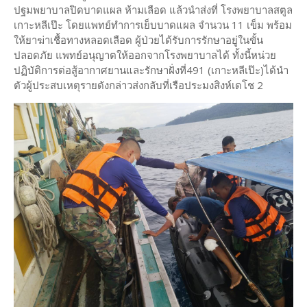
ปฐมพยาบาลปิดบาดแผล ห้ามเลือด แล้วนำส่งที่ โรงพยาบาลสตูล
เกาะหลีเป๊ะ โดยแพทย์ทำการเย็บบาดแผล จำนวน 11 เข็ม พร้อม
ให้ยาฆ่าเชื้อทางหลอดเลือด ผู้ป่วยได้รับการรักษาอยู่ในขั้น
ปลอดภัย แพทย์อนุญาตให้ออกจากโรงพยาบาลได้ ทั้งนี้หน่วย
ปฏิบัติการต่อสู้อากาศยานและรักษาฝั่งที่491 (เกาะหลีเป๊ะ)ได้นำ
ตัวผู้ประสบเหตุรายดังกล่าวส่งกลับที่เรือประมงสิงห์เดโช 2