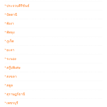
ประจวบคีรีขันธ์
ปัตตานี
พังงา
พัทลุง
ภูเก็ต
ยะลา
ระนอง
สกู๊ปพิเศษ
สงขลา
สตูล
สุราษฏร์ธานี
เพชรบุรี