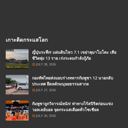
เกาะติดกระแสโลก
ญี่ปุ่นระทึก! แผ่นดินไหว 7.1 เขย่าคุมาโมโตะ เสีย
ชีวิตพุ่ง 13 ราย เร่งระดมกำลังกู้ภัย
JULY 28, 2026
กองทัพไทยส่งมอบร่างทหารกัมพูชา 12 นายกลับ
ประเทศ ยึดหลักมนุษยธรรมสากล
JULY 27, 2026
กัมพูชาถูกวิจารณ์หนัก! ท่าทางไร้สปิริตก่อนแข่ง
วอลเลย์บอล จุดกระแสเดือดทั่วโซเชียล
JULY 26, 2026