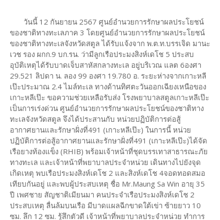
วันนี้ 12 กันยายน 2567 ศูนย์อำนวยการรักษาผลประโยชน์
ของชาติทางทะเลภาค 3 โดยศูนย์อำนวยการรักษาผลประโยชน์
ของชาติทางทะเลจังหวัดสตูล ได้รับแจ้งจาก พ.ต.ท.บรรเจิด มานะ
เวช รอง ผกก.9 บก.รน. ว่ามีลูกเรือประมงสิงห์เดโช 5 ประสบ
อุบัติเหตุได้รับบาดเจ็บสาหัสกลางทะเล อยู่บริเวณ แลต 6องศา
29.521 ลิปดา น. ลอง 99 องศา 19.780 อ. ระยะห่างจากเกาะหลี
เป๊ะประมาณ 2.4 ไมล์ทะเล ทางด้านทิศตะวันออกเฉียงเหนือของ
เกาะหลีเป๊ะ ขอความช่วยเหลือรับส่ง โรงพยาบาลสตูลเกาะหลีเป๊ะ
เป็นการเร่งด่วน ศูนย์อำนวยการรักษาผลประโยชน์ของชาติทาง
ทะเลจังหวัดสตูล จึงได้ประสานกับ หน่วยปฏิบัติการต่อสู้
อากาศยานและรักษาฝั่งที่491 (เกาะหลีเป๊ะ) ในการนี้ หน่วย
ปฏิบัติการต่อสู้อากาศยานและรักษาฝั่งที่491 (เกาะหลีเป๊ะ)ได้จัด
เรือยางท้องแข็ง (RHIB) พร้อมเจ้าหน้าที่ชุดบรรเทาสาธารณะภัย
ทางทะเล และเจ้าหน้าที่พยาบาลประจำหน่วย เดินทางไปยังจุด
เกิดเหตุ พบเรือประมงสิงห์เดโช 2 และสิงห์เดโช 4จอดทอดสมอ
เทียบกันอยู่ และพบผู้ประสบเหตุ ชื่อ Mr.Maung Sa Win อายุ 35
ปี เพศชาย สัญชาติเมียนมา คนประจำเรือประมงสิงห์เดโช 2
ประสบเหตุ ลื่นล้มบนเรือ มีบาดแผลฉีกขาดใต้เข่า ซ้ายยาว 10
ซม. ลึก 12 ซม. รู้สึกตัวดี เจ้าหน้าที่พยาบาลประจำหน่วย ทำการ