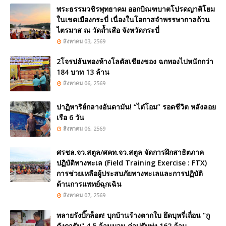
พระธรรมวชิรพุทธาคม ออกบิณฑบาตโปรดญาติโยม
ในเขตเมืองกระบี่ เนื่องในโอกาสจำพรรษากาลถ้วน
ไตรมาส ณ วัดถ้ำเสือ จังหวัดกระบี่
สิงหาคม 03, 2569
2โจรปล้นทองห้างโลตัสเชียงของ ฉกทองไปหนักกว่า
184 บาท 13 ล้าน
สิงหาคม 06, 2569
ปาฏิหาริย์กลางอันดามัน! “ไต๋โอม” รอดชีวิต หลังลอย
เรือ 6 วัน
สิงหาคม 06, 2569
ศรชล.จว.สตูล/ศคท.จว.สตูล จัดการฝึกสาธิตภาค
ปฏิบัติทางทะเล (Field Training Exercise : FTX)
การช่วยเหลือผู้ประสบภัยทางทะเลและการปฏิบัติ
ด้านการแพทย์ฉุกเฉิน
สิงหาคม 07, 2569
ทลายรังบิ๊กล็อต! บุกบ้านร้างตากใบ ยึดบุหรี่เถื่อน "กู
ดังการัม" 4.5 ล้านมวน ค่าปรับพุ่ง 162 ล้าน