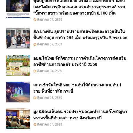
ชุดปฏิบัติการพิเศษฝ่ายปกครอง อ.เมืองกระบี่ ร่วมกับ
กองบังคับการสืบสวนสอบสวนตำรวจภูธรภาค8 รวบ
“บิ๊กทรายขาว”พร้อมของกลางยๅบ้ๅ 8,100 เม็ด
สิงหาคม 07, 2569
สภ.บางขัน ลุยปราบปรามยาเสwติดและอาวุธปืนใน
พื้นที่! จับกุม ยาบ้า 264 เม็ด พร้อมอๅวุธปืน 5 กระบอก
สิงหาคม 07, 2569
อบต.ไสไทย จัดกิจกรรม การดำเนินโครงการส่งเสริม
อาชีพด้านการเกษตร ประจำปี 2569
สิงหาคม 04, 2569
สลดเช้าวันใหม่! จยย.ชนต้นไม้ล้มขวางถนน ดับ 1
ราย พื้นที่อ่าวลึก กระบี่
สิงหาคม 05, 2569
มูลนิธิคนเห็นคน ร่วมประชุมคณะทำงานแก้ไขปัญหา
จราจรพื้นที่ตำบลอ่าวนาง จังหวัดกระบี่
สิงหาคม 04, 2569