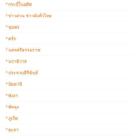
กระบี่ในอดีต
ข่าวด่วน ข่าวดังทั่วไทย
ชุมพร
ตรัง
นครศรีธรรมราช
นราธิวาส
ประจวบคีรีขันธ์
ปัตตานี
พังงา
พัทลุง
ภูเก็ต
ยะลา