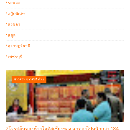
ระนอง
สกู๊ปพิเศษ
สงขลา
สตูล
สุราษฏร์ธานี
เพชรบุรี
ข่าวด่วน ข่าวดังทั่วไทย
2โจรปล้นทองห้างโลตัสเชียงของ ฉกทองไปหนักกว่า 184