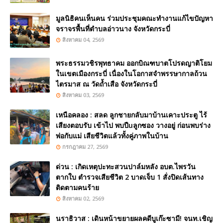
มูลนิธิคนเห็นคน ร่วมประชุมคณะทำงานแก้ไขปัญหา
จราจรพื้นที่ตำบลอ่าวนาง จังหวัดกระบี่
สิงหาคม 04, 2569
พระธรรมวชิรพุทธาคม ออกบิณฑบาตโปรดญาติโยม
ในเขตเมืองกระบี่ เนื่องในโอกาสจำพรรษากาลถ้วน
ไตรมาส ณ วัดถ้ำเสือ จังหวัดกระบี่
สิงหาคม 03, 2569
เหนือคลอง : สลด ลูกชายกลับมาบ้านเคาะประตู ไร้
เสียงตอบรับ เข้าไป พบปืuลูกซอง วางอยู่ ก่อนพบร่าง
พ่อกับแม่ เสียชีวิตแล้วทั้งคู่ภาพในบ้าน
กรกฎาคม 27, 2569
ด่วน : เกิดเหตุปะทะสวนปาล์มหลัง อบต.ไพรวัน
ตากใบ ตำรวจเสียชีวิต 2 บาดเจ็บ 1 สั่งปิดเส้นทาง
ติดตามคนร้าย
สิงหาคม 02, 2569
นราธิวาส : เดินหน้าขยายผลคดีบูเก๊ะซามี! จนท.เชิญ