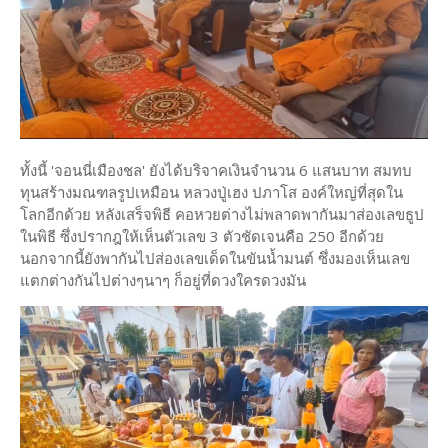
ทั้งนี้ 'จอนนี่เมืองชล' ยังได้บริจาคเงินจำนวน 6 แสนบาท สมทบ
ทุนสร้างมณฑลรูปเหมือน หลวงปู่เฮง ปภาโส องค์ใหญ่ที่สุดใน
โลกอีกด้วย หลังเสร็จพิธี คอหวยต่างไม่พลาดพากันมาส่องเลขธูป
ในพิธี ซึ่งปรากฎให้เห็นตัวเลข 3 ตัวชัดเจนคือ 250 อีกด้วย
นอกจากนี้ยังพากันไปส่องเลขเด็ดในขันน้ำมนต์ ซึ่งมองเห็นเลข
แตกต่างกันไปต่างๆนาๆ ก็อยู่ที่ดวงใครดวงมัน