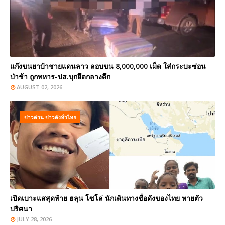
แก๊งขนยาบ้าชายแดนลาว ลอบขน 8,000,000 เม็ด ใส่กระบะซ่อน
ป่าช้า ถูกทหาร-ปส.บุกยึดกลางดึก
AUGUST 02, 2026
ข่าวด่วน ข่าวดังทั่วไทย
เปิดเบาะแสสุดท้าย ฮลุน โซโล่ นักเดินทางชื่อดังของไทย หายตัว
ปริศนา
JULY 28, 2026