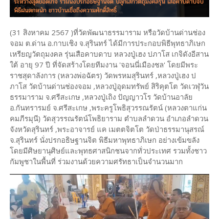
(31 สิงหาคม 2567 )ที่วัดพัฒนาธรรมาราม หรือวัดบ้านด่านช่อง
จอม ต.ด่าน อ.กาบเชิง จ.สุรินทร์ ได้มีการประกอบพิธีพุทธาภิเษก
เหรียญวัตถุมงคล รุ่นเสือคาบดาบ หลวงปู่เฮง ปภาโส เกจิดังอีสาน
ใต้ อายุ 97 ปี ที่จัดสร้างโดยทีมงาน 'จอนนี่เมืองชล' โดยมีพระ
ราชสุดาลังการ (หลวงพ่อฉัตร) วัดพรหมสุรินทร์ ,หลวงปู่เฮง ป
ภาโส วัดบ้านด่านช่องจอม ,หลวงปู่อุดมทรัพย์ สิริคุตโต วัดเวฬุวัน
ธรรมาราม จ.ศรีสะเกษ ,หลวงปู่เถิง ปัญญาวโร วัดบ้านอาลัย
อ.กันทรารมย์ จ.ศรีสะเกษ ,พระครูโพธิสุวรรณรัตน์ (หลวงตาแก่น
คมภีรมุนี) วัดสุวรรณรัตน์โพธิยาราม ตำบลลำดวน อำเภอลำดวน
จังหวัดสุรินทร์ ,พระอาจารย์ แค เมตตจิตโต วัดป่าธรรมานุสรณ์
จ.สุรินทร์ นั่งปรกอธิษฐานจิต พิธีมหาพุทธาภิเษก อย่างเข้มขลัง
โดยมีศิษยานุศิษย์และพุทธศาสนิกชนจากทั่วประเทศ รวมทั้งชาว
กัมพูชาในพื้นที่ ร่วมงานด้วยความศรัทธาเป็นจำนวนมาก