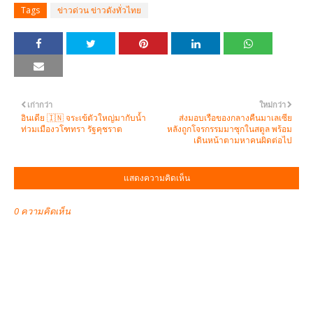
Tags
ข่าวด่วน ข่าวดังทั่วไทย
เก่ากว่า
ใหม่กว่า
อินเดีย 🇮🇳 จระเข้ตัวใหญ่มากับน้ำ
ส่งมอบเรือของกลางคืนมาเลเซีย
ท่วมเมืองวโฑทรา รัฐคุชราต
หลังถูกโจรกรรมมาซุกในสตูล พร้อม
เดินหน้าตามหาคนผิดต่อไป
แสดงความคิดเห็น
0 ความคิดเห็น