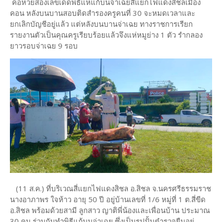
คอหวยส่องเลขเด็ดพิธีแห่แก้บนจ่าเฉยสี่แยกไฟแดงสิชลเมือง
คอน หลังบนบานสอบติดสำรองครูคนที่ 30 จะหมดเวลาและ
ยกเลิกบัญชีอยู่แล้ว แต่หลังบนบานจ่าเฉย ทางราชการเรียก
รายงานตัวเป็นคุณครูเรียบร้อยแล้วจึงแห่หมูย่าง 1 ตัว รำกลอง
ยาวรอบจ่าเฉย 9 รอบ
(11 ส.ค.) ที่บริเวณสี่แยกไฟแดงสิชล อ.สิชล จ.นครศรีธรรมราช
นางอาภาพร ใจห้าว อายุ 50 ปี อยู่บ้านเลขที่ 1/6 หมู่ที่ 1 ต.สี่ขีด
อ.สิชล พร้อมด้วยสามี ลูกสาว ญาติพี่น้องและเพื่อนบ้าน ประมาณ
30 คน ร่วมกันทำพิธีแก้บนจ่าเฉย ซึ่งเป็นรูปปั้นตำรวจยืนอยู่