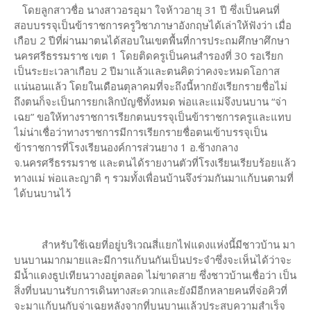
โดยลูกสาวชื่อ นางสาวอรอุมา ใจห้าวอายุ 31 ปี ซึ่งเป็นคนที่
สอบบรรจุเป็นข้าราชการครูวิชาภาษาอังกฤษได้เล่าให้ฟังว่า เมื่อ
เกือบ 2 ปีที่ผ่านมาตนได้สอบในเขตพื้นที่การประถมศึกษาศึกษา
นครศรีธรรมราช เขต 1 โดยติดครูเป็นคนสำรองที่ 30 รอเรียก
เป็นระยะเวลาเกือบ 2 ปีมาแล้วและตนคิดว่าคงจะหมดโอกาส
แน่นอนแล้ว โดยในเดือนตุลาคมที่จะถึงนี้หากยังเรียกรายชื่อไม่
ถึงตนก็จะเป็นการยกเลิกบัญชีทั้งหมด พ่อและแม่จึงบนบาน “จ่า
เฉย” ขอให้ทางราชการเรียกตนบรรจุเป็นข้าราชการครูและแทบ
ไม่น่าเชื่อว่าทางราชการมีการเรียกรายชื่อตนเข้าบรรจุเป็น
ข้าราชการที่โรงเรียนองค์การส่วนยาง 1 อ.ช้างกลาง
จ.นครศรีธรรมราช และตนได้รายงานตัวที่โรงเรียนเรียบร้อยแล้ว
ทางแม่ พ่อและญาติ ๆ รวมทั้งเพื่อนบ้านจึงร่วมกันมาแก้บนตามที่
ได้บนบานไว้
สำหรับใช้เฉยที่อยู่บริเวณสี่แยกไฟแดงแห่งนี้มีชาวบ้าน มา
บนบานมากมายและมีการแก้บนกันเป็นประจำซึ่งจะเห็นได้ว่าจะ
มีน้ำแดงธูปเทียนวางอยู่ตลอด ไม่ขาดสาย ซึ่งชาวบ้านเชื่อว่า เป็น
สิ่งที่บนบานรับการเดินทางสะดวกและยังมีอีกหลายคนที่จ่อคิวที่
จะมาแก้บนกับจ่าเฉยหลังจากที่บนบานแล้วประสบความสำเร็จ