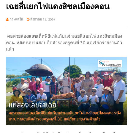
เฉยสี่แยกไฟแดงสิชลเมืองคอน
กระแสใต้
สิงหาคม 12, 2567
คอหวยส่อง!!เลขเด็ดพิธีแห่แก้บนจ่าเฉยสี่แยกไฟแดงสิชลเมือง
คอน-หลังบนบานสอบติดสำรองครูคนที่ 30 แต่เรียกรายงานตัว
แล้ว