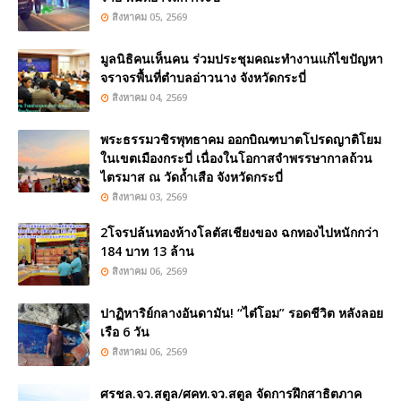
สิงหาคม 05, 2569
มูลนิธิคนเห็นคน ร่วมประชุมคณะทำงานแก้ไขปัญหา
จราจรพื้นที่ตำบลอ่าวนาง จังหวัดกระบี่
สิงหาคม 04, 2569
พระธรรมวชิรพุทธาคม ออกบิณฑบาตโปรดญาติโยม
ในเขตเมืองกระบี่ เนื่องในโอกาสจำพรรษากาลถ้วน
ไตรมาส ณ วัดถ้ำเสือ จังหวัดกระบี่
สิงหาคม 03, 2569
2โจรปล้นทองห้างโลตัสเชียงของ ฉกทองไปหนักกว่า
184 บาท 13 ล้าน
สิงหาคม 06, 2569
ปาฏิหาริย์กลางอันดามัน! “ไต๋โอม” รอดชีวิต หลังลอย
เรือ 6 วัน
สิงหาคม 06, 2569
ศรชล.จว.สตูล/ศคท.จว.สตูล จัดการฝึกสาธิตภาค