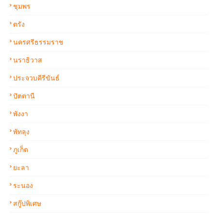
ชุมพร
ตรัง
นครศรีธรรมราช
นราธิวาส
ประจวบคีรีขันธ์
ปัตตานี
พังงา
พัทลุง
ภูเก็ต
ยะลา
ระนอง
สกู๊ปพิเศษ