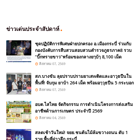
ข่าวเด่นประจำสัปดาห์
ชุดปฏิบัติการพิเศษฝ่ายปกครอง อ.เมืองกระบี่ ร่วมกับ
กองบังคับการสืบสวนสอบสวนตำรวจภูธรภาค8 รวบ
“บิ๊กทรายขาว”พร้อมของกลางยๅบ้ๅ 8,100 เม็ด
สิงหาคม 07, 2569
สภ.บางขัน ลุยปราบปรามยาเสwติดและอาวุธปืนใน
พื้นที่! จับกุม ยาบ้า 264 เม็ด พร้อมอๅวุธปืน 5 กระบอก
สิงหาคม 07, 2569
อบต.ไสไทย จัดกิจกรรม การดำเนินโครงการส่งเสริม
อาชีพด้านการเกษตร ประจำปี 2569
สิงหาคม 04, 2569
สลดเช้าวันใหม่! จยย.ชนต้นไม้ล้มขวางถนน ดับ 1
ราย พื้นที่อ่าวลึก กระบี่