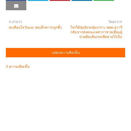
เก่ากว่า
ใหม่กว่า
สะเทือนใจวันแม่: พบเด็กทารกถูกทิ้ง
โจรใต้ซุ่มยิงรถหุ้มเกราะ ชคต.สุวารี
กลับจากส่งคณะเหล่ากาชาดเยี่ยมผู้
ป่วยติดเตียงรถเสียหายไร้เจ็บ
แสดงความคิดเห็น
0 ความคิดเห็น