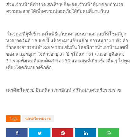
ส่วนเจ้าหน้าที่ตำรวจ สภ.สิชล ก็จะจัดเจ้าหน้าที่มาคอยอำนวย
ความสะดวกให้เพื่อความปลอดภัยให้กับคนที่มาแก้บน
ในขณะที่ผู้ที่เข้าร่วมในพิธีแก้บนต่างบนบานจ่าเฉยให้โชคดีถูก
หวยงวดวันที่ 16 ส.ค.นี้ แล้วจะมาแก้บนด้วยการหมู่ยาง 1 ตัว ลำ
รำกลองยาวรอบจ่าเฉย 9 รอบเช่นกัน โดยมีการนำเอาบ้านเลขที่
ของ น.ส.อรอุมา ใจห้าวอายุ 31 ปี ๆได้แก่ 161 และอายุคือเลข
31 รวมทั้งเลขที่สอบติดสำรอง 30 และเลขที่เกี่ยวข้องอื่น ๆ ไปทุ่ม
เที่ยงโชคกันอย่างคึกคัก.
เครดิต:ไพฑูรย์ อินทศิลา /สายัณห์ ศรีใหม่/นครศรีธรรมราช
Tags
นครศรีธรรมราช