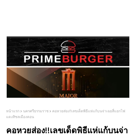
หน้าแรก
นครศรีธรรมราช
คอหวยส่อง!!เลขเด็ดพิธีแห่แก้บนจ่าเฉยสี่แยกไฟ
แดงสิชลเมืองคอน
คอหวยส่อง!!เลขเด็ดพิธีแห่แก้บนจ่า