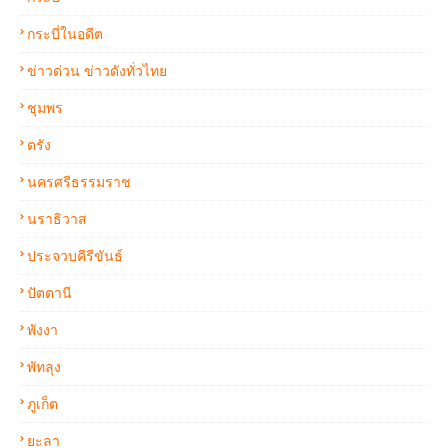
กระบี่ในอดีต
ข่าวด่วน ข่าวดังทั่วไทย
ชุมพร
ตรัง
นครศรีธรรมราช
นราธิวาส
ประจวบคีรีขันธ์
ปัตตานี
พังงา
พัทลุง
ภูเก็ต
ยะลา