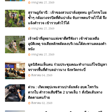
กรกฎาคม 27, 2569
สุราษฎร์ธานี : เจ้าของสวนปาล์มสุดทน ถูกโจรขโมย
ซ้ำๆ กล้องวงจรปิดที่ต้นปาล์ม จับภาพคนร้ายไว้ได้ จึง
แจ้งตำรวจ เข้ารวบตัวไว้ได้
กรกฎาคม 27, 2569
เจ้าหน้าที่อุทยานแห่งชาตึศรีพังงา เข้าช่วยเหลือ
อุบัติเหตุ รถเสียหลักพลัดลงบริเวณใต้สะพานคลองตำ
หนัง
กรกฎาคม 27, 2569
มูลนิธิคนเห็นคน ร่วมประชุมคณะทำงานแก้ไขปัญหา
จราจรพื้นที่ตำบลอ่าวนาง จังหวัดกระบี่
สิงหาคม 04, 2569
ด่วน : เกิดเหตุปะทะสวนปาล์มหลัง อบต.ไพรวัน
ตากใบ ตำรวจเสียชีวิต 2 บาดเจ็บ 1 สั่งปิดเส้นทาง
ติดตามคนร้าย
สิงหาคม 02, 2569