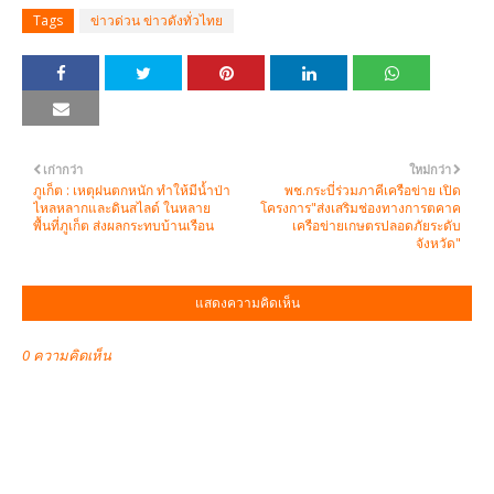
Tags
ข่าวด่วน ข่าวดังทั่วไทย
เก่ากว่า
ใหม่กว่า
ภูเก็ต : เหตุฝนตกหนัก ทำให้มีน้ำป่า
พช.กระบี่ร่วมภาคีเครือข่าย เปิด
ไหลหลากและดินสไลด์ ในหลาย
โครงการ"ส่งเสริมช่องทางการตคาค
พื้นที่ภูเก็ต ส่งผลกระทบบ้านเรือน
เครือข่ายเกษตรปลอดภัยระดับ
จังหวัด"
แสดงความคิดเห็น
0 ความคิดเห็น