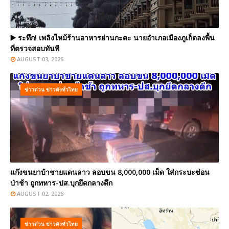
▶️ ระทึก! เพลิงไหม้ร้านอาหารย่านกะตะ นายอำเภอเมืองภูเก็ตลงพื้น
ที่ตรวจสอบทันที
AUGUST 03, 2026
ข่าวด่วน ข่าวดังทั่วไทย
แก๊งขนยาบ้าชายแดนลาว ลอบขน 8,000,000 เม็ด ใส่กระบะซ่อน
ป่าช้า ถูกทหาร-ปส.บุกยึดกลางดึก
AUGUST 02, 2026
ข่าวด่วน ข่าวดังทั่วไทย