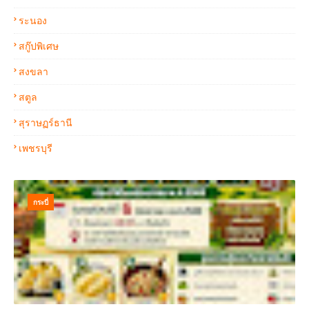
ระนอง
สกู๊ปพิเศษ
สงขลา
สตูล
สุราษฏร์ธานี
เพชรบุรี
กระบี่