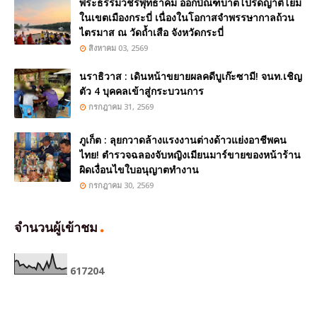
พระธรรมวชิรพุทธาคม ออกบิณฑบาตโปรดญาติโยม
ในเขตเมืองกระบี่ เนื่องในโอกาสจำพรรษากาลถ้วน
ไตรมาส ณ วัดถ้ำเสือ จังหวัดกระบี่
สิงหาคม 03, 2569
นราธิวาส : เดินหน้าขยายผลคดีบูเก๊ะซามี! จนท.เชิญ
ตัว 4 บุคคลเข้าสู่กระบวนการ
กรกฎาคม 31, 2569
ภูเก็ต : ลุยกวาดล้างแรงงานต่างด้าวแย่งอาชีพคน
ไทย! ตำรวจฉลองจับหญิงเมียนมาร์ขายของหน้าร้าน
ผิดเงื่อนไขใบอนุญาตทำงาน
กรกฎาคม 30, 2569
จำนวนผู้เข้าชม
6
1
7
2
0
4