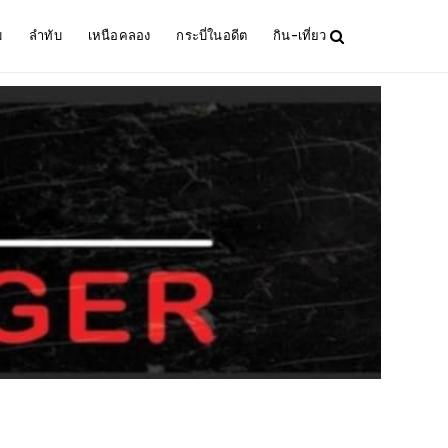
ม
ลำทับ
เหนือคลอง
กระบี่ในอดีต
กิน-เที่ยว