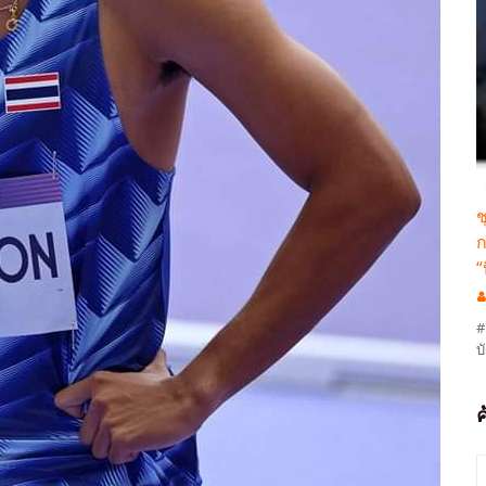
ช
ก
“
#
บ