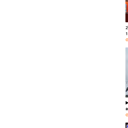
2
1
▶
ล