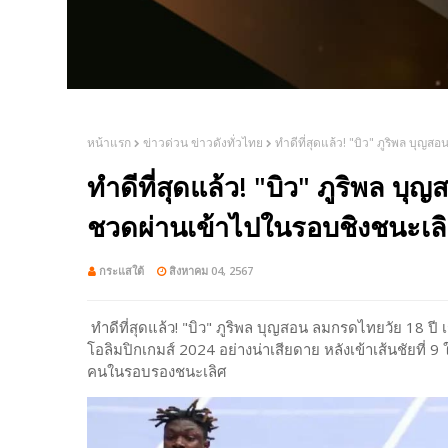
หน้าแรก
ข่าวด่วน ข่าวดังทั่วไทย
ทำดีที่สุดแล้ว! "บิว" ภูริพล บุญ
ทำดีที่สุดแล้ว! "บิว" ภูริพล บุ
ชวดผ่านเข้าไปในรอบชิงชนะเล
กระแสใต้
สิงหาคม 04, 2567
ทำดีที่สุดแล้ว! "บิว" ภูริพล บุญสอน ลมกรดไทยวัย 18 ป
โอลิมปิกเกมส์ 2024 อย่างน่าเสียดาย หลังเข้าเส้นชัยที่ 9 
คนในรอบรองชนะเลิศ