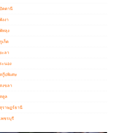
ปัตตานี
พังงา
พัทลุง
ภูเก็ต
ยะลา
ระนอง
สกู๊ปพิเศษ
สงขลา
สตูล
สุราษฏร์ธานี
เพชรบุรี