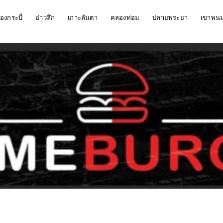
ืองกระบี่
อ่าวลึก
เกาะลันตา
คลองท่อม
ปลายพระยา
เขาพน