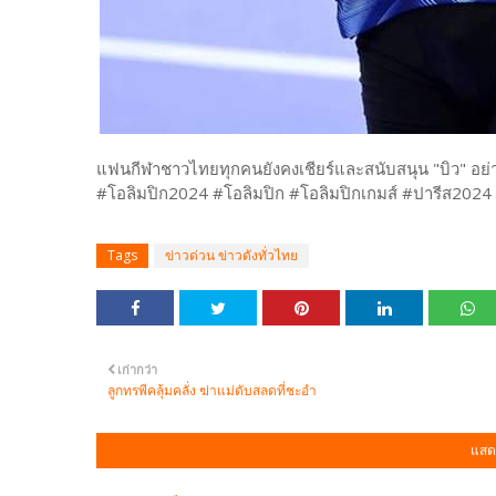
แฟนกีฬาชาวไทยทุกคนยังคงเชียร์และสนับสนุน "บิว" อย่าง
#โอลิมปิก2024 #โอลิมปิก #โอลิมปิกเกมส์ #ปารีส2024
Tags
ข่าวด่วน ข่าวดังทั่วไทย
เก่ากว่า
ลูกทรพีคลุ้มคลั่ง ฆ่าแม่ดับสลดที่ชะอำ
แสด