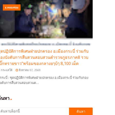
อ.คลองท่อม
ุดปฏิบัติการพิเศษฝ่ายปกครอง อ.เมืองกระบี่ ร่วมกับ
องบังคับการสืบสวนสอบสวนตำรวจภูธรภาค8 รวบ
บิ๊กทรายขาว”พร้อมของกลางยๅบ้ๅ 8,100 เม็ด
กระแสใต้
สิงหาคม 07, 2569
กระบี่ : ชุดปฏิบัติการพิเศษฝ่ายปกครอง อ.เมืองกระบี่ ร่วมกับกอง
ังคับการสืบสวนสอบสวนต…
ค้นหา