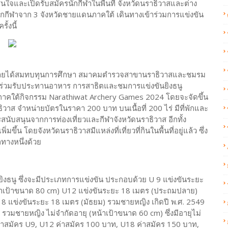
่สนใจและเปิดรับสมัครนักกีฬาในพื้นที่ จังหวัดนราธิวาสและต่าง
นักกีฬาจาก 3 จังหวัดชายแดนภาคใต้ เดินทางเข้าร่วมการแข่งขัน
้งนี้
ดหารายได้สมทบทุนการศึกษา สมาคมตำรวจสาขานราธิวาสและชมรม
รมร่วมรับประทานอาหาร การสาธิตและชมการแข่งขันยิงธนู
ภาคใต้กิจกรรม Narathiwat Archery Games 2024 โดยจะจัดขึ้น
าธิวาส จำหน่ายบัตรในราคา 200 บาท บนเนื้อที่ 200 ไร่ มีที่พักและ
ารสนับสนุนจากการท่องเที่ยวและกีฬาจังหวัดนราธิวาส อีกทั้ง
่มขึ้น โดยจังหวัดนราธิวาสมีแหล่งที่เที่ยวที่กินในพื้นที่อยู่แล้ว ซึ่ง
กทางหนึ่งด้วย
ันยิงธนู ซึ่งจะมีประเภทการแข่งขัน ประกอบด้วย U 9 แข่งขันระยะ
น้าเป้าขนาด 80 cm) U12 แข่งขันระยะ 18 เมตร (ประถมปลาย)
8 แข่งขันระยะ 18 เมตร (มัธยม) รวมชายหญิง เกิดปี พ.ศ. 2549
มชายหญิง ไม่จํากัดอายุ (หน้าเป้าขนาด 60 cm) ซึ่งมีอายุไม่
่งค่าสมัคร U9, U12 ค่าสมัคร 100 บาท, U18 ค่าสมัคร 150 บาท,