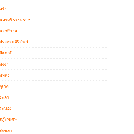
ตรัง
นครศรีธรรมราช
นราธิวาส
ประจวบคีรีขันธ์
ปัตตานี
พังงา
พัทลุง
ภูเก็ต
ยะลา
ระนอง
สกู๊ปพิเศษ
สงขลา