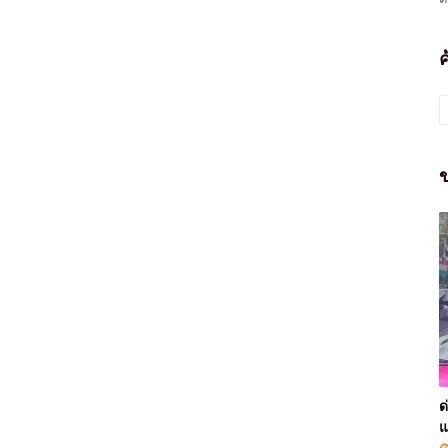
ข
ด
แ