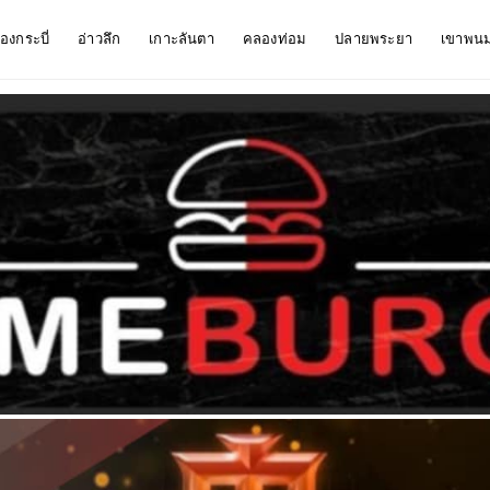
ืองกระบี่
อ่าวลึก
เกาะลันตา
คลองท่อม
ปลายพระยา
เขาพน