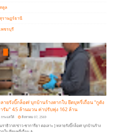
สตูล
สุราษฏร์ธานี
เพชรบุรี
ลายรังบิ๊กล็อต! บุกบ้านร้างตากใบ ยึดบุหรี่เถื่อน "กูดัง
ารัม" 4.5 ล้านมวน ค่าปรับพุ่ง 162 ล้าน
กระแสใต้
สิงหาคม 07, 2569
 นราธิวาส/ข่าว-ซาการียา ดอเลาะ ] ทลายรังบิ๊กล็อต! บุกบ้านร้าง
ากใบ ยึดบุหรี่เถื่อน &…