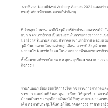
นราธิวาส-Narathiwat Archery Games 2024 แถลงข่าวเ
กระตุ้นท่องเที่ยวผสมผสานกีฬายิงธนู
ที่ค่ายลูกเสือนานาชาติเริงวุฒิ (บริษัทบ้านสวนสวรรค์จำกั
ผบก.ภ.จว.นราธิวาส เป็นประธานในการแถลงข่าวการแข่ง
นราธิวาส ในนามสมาคมตำรวจสาขานราธิวาส พร้อมด้วย
วุฒิ บินดอเลาะ ในนามค่ายลูกเสือนานาชาติเริงวุฒิ นาย
นายสมโชติ เสาร์ศรีอ่อน ในนามหอการค้าจังหวัดนราธิวาส ต
ทั้งนี้สมาคมตำรวจโดยพ.ต.อ.สุธน สุขวิเศษ รอง ผบก.ภ.
กิจกรรม
ร่วมกันออกเยี่ยมเยียนให้กำลังใจแก่ข้าราชการตำรวจและค
ราชการ และร่วมพิธีมอบทุนการศึกษาให้บุตรข้าราชการตำ
มัธยมศึกษา ของทุกปีการศึกษาได้รับทุนงบประมาณจากนา
เติม ต่อมาที่ประชุมได้เสนอให้สมาคมตำรวจ สาขานราธิว