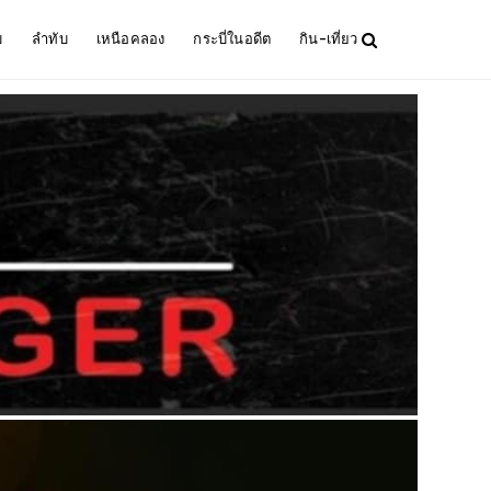
ม
ลำทับ
เหนือคลอง
กระบี่ในอดีต
กิน-เที่ยว