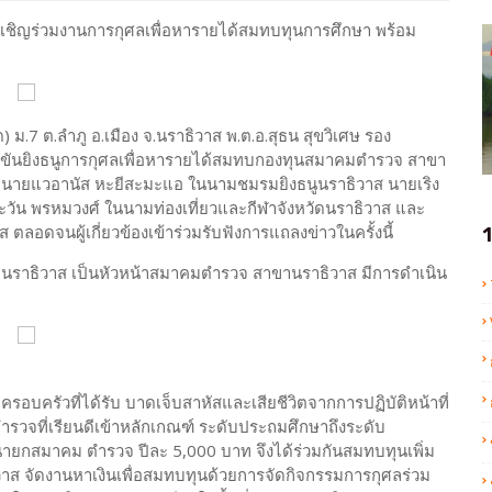
ชิญร่วมงานการกุศลเพื่อหารายได้สมทบทุนการศึกษา พร้อม
ด) ม.7 ต.ลำภู อ.เมือง จ.นราธิวาส พ.ต.อ.สุธน สุขวิเศษ รอง
ขันยิงธนูการกุศลเพื่อหารายได้สมทบกองทุนสมาคมตำรวจ สาขา
นายแวอานัส หะยีสะมะแอ ในนามชมรมยิงธนูนราธิวาส นายเริง
ตะวัน พรหมวงศ์ ในนามท่องเที่ยวและกีฬาจังหวัดนราธิวาส และ
ลอดจนผู้เกี่ยวข้องเข้าร่วมรับฟังการแถลงข่าวในครั้งนี้
1
จว.นราธิวาส เป็นหัวหน้าสมาคมตำรวจ สาขานราธิวาส มีการดำเนิน
รอบครัวที่ได้รับ บาดเจ็บสาหัสและเสียชีวิตจากการปฏิบัติหน้าที่
รวจที่เรียนดีเข้าหลักเกณฑ์ ระดับประถมศึกษาถึงระดับ
ยกสมาคม ตำรวจ ปีละ 5,000 บาท จึงได้ร่วมกันสมทบทุนเพิ่ม
าส จัดงานหาเงินเพื่อสมทบทุนด้วยการจัดกิจกรรมการกุศลร่วม