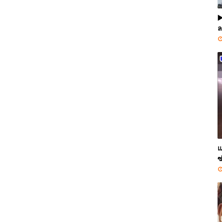
▶
ล
แ
ซ