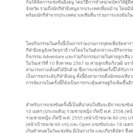
กันให้จัดการแข่งขันยิงธนู โดยวิธีการจำหน่ายบัตรให้ผู้ที
จังหวัด รวมถึงนักกีฬายิงธนูจากประเทศเพื่อนบ้าน โดยมี
พร้อมนักกีฬาจากประเทศมาเลเซียที่มาร่วมการแข่งขันในครั
โดยกิจกรรมในครั้งนี้เป็นการร่วมงานการกุศลเพื่อจั
กีฬายิงธนูจังหวัดนราธิวาสโดยในวันดังกล่าวจะมีกิจกร
กิจกรรม Adventure และร่วมกิจกรรมภายในค่ายลูกเสือ 
ในวันเสาร์ที่ 10 สิงหาคม 2567 ณ ค่ายลูกเสือเริงวุฒิ นร
สามารถกางเต็นท์ได้อีกด้วย ซึ่งการแข่งขันครั้งนี้ได้รับก
เป็นการยกระดับกีฬายิงธนู ทั้งนี้ยังสามารถดึงนักท่องเที่ยวเพิ
การจัดงานในครั้งนี้ก็ยังเป็นการกระตุ้นเศรษฐกิจเพิ่มขึ้นอี
สำหรับการแข่งขันครั้งนี้เป็นที่น่าสนใจคือจะมีการแข่งข
10 เมตร (ประถมต้น) รวมชายหญิง เกิดปี พ.ศ. 2558 (ห
รวมชายหญิง เกิดปี พ.ศ. 2555 (หน้าเป้าขนาด 80 cm) U1
(หน้าเป้าขนาด 60 cm) และ Open แข่งขันระยะ 18 เมตร รว
เกินทําหนดในวันแข่งขัน มีเงินรางวัล และเกียรติบัตร ซึ