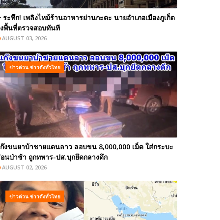
️ ระทึก! เพลิงไหม้ร้านอาหารย่านกะตะ นายอำเภอเมืองภูเก็ต
งพื้นที่ตรวจสอบทันที
AUGUST 03, 2026
ข่าวด่วน ข่าวดังทั่วไทย
ก๊งขนยาบ้าชายแดนลาว ลอบขน 8,000,000 เม็ด ใส่กระบะ
่อนป่าช้า ถูกทหาร-ปส.บุกยึดกลางดึก
AUGUST 02, 2026
ข่าวด่วน ข่าวดังทั่วไทย