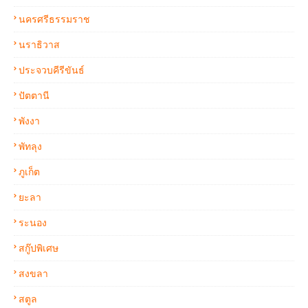
นครศรีธรรมราช
นราธิวาส
ประจวบคีรีขันธ์
ปัตตานี
พังงา
พัทลุง
ภูเก็ต
ยะลา
ระนอง
สกู๊ปพิเศษ
สงขลา
สตูล