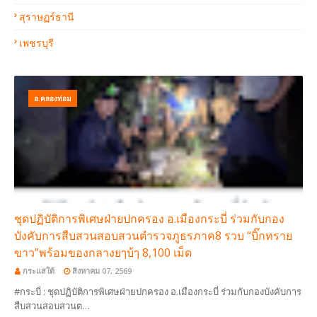
สุราษฏร์ธานี
เพชรบุรี
อ.คลองท่อม
ชุดปฏิบัติการพิเศษฝ่ายปกครอง อ.เมืองกระบี่ ร่วมกับกอง
บังคับการสืบสวนสอบสวนตำรวจภูธรภาค8 รวบ “บิ๊กทราย
ขาว”พร้อมของกลางยๅบ้ๅ 8,100 เม็ด
กระแสใต้
สิงหาคม 07, 2569
#กระบี่ : ชุดปฏิบัติการพิเศษฝ่ายปกครอง อ.เมืองกระบี่ ร่วมกับกองบังคับการ
สืบสวนสอบสวนต…