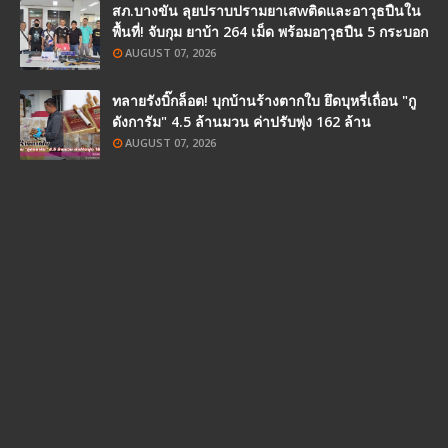
สภ.บางขัน ลุยปราบปรามยาเสwติดและอาวุธปืนใน
พื้นที่! จับกุม ยาบ้า 264 เม็ด พร้อมอๅวุธปืน 5 กระบอก
AUGUST 07, 2026
ทลายรังบิ๊กล็อต! บุกบ้านร้างตากใบ ยึดบุหรี่เถื่อน "กู
ดังการัม" 4.5 ล้านมวน ค่าปรับพุ่ง 162 ล้าน
AUGUST 07, 2026