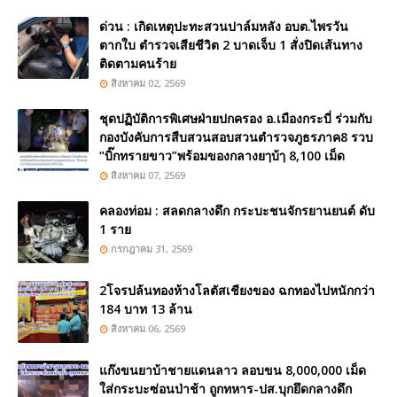
ด่วน : เกิดเหตุปะทะสวนปาล์มหลัง อบต.ไพรวัน
ตากใบ ตำรวจเสียชีวิต 2 บาดเจ็บ 1 สั่งปิดเส้นทาง
ติดตามคนร้าย
สิงหาคม 02, 2569
ชุดปฏิบัติการพิเศษฝ่ายปกครอง อ.เมืองกระบี่ ร่วมกับ
กองบังคับการสืบสวนสอบสวนตำรวจภูธรภาค8 รวบ
“บิ๊กทรายขาว”พร้อมของกลางยๅบ้ๅ 8,100 เม็ด
สิงหาคม 07, 2569
คลองท่อม : สลดกลางดึก กระบะชนจักรยานยนต์ ดับ
1 ราย
กรกฎาคม 31, 2569
2โจรปล้นทองห้างโลตัสเชียงของ ฉกทองไปหนักกว่า
184 บาท 13 ล้าน
สิงหาคม 06, 2569
แก๊งขนยาบ้าชายแดนลาว ลอบขน 8,000,000 เม็ด
ใส่กระบะซ่อนป่าช้า ถูกทหาร-ปส.บุกยึดกลางดึก