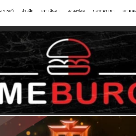
ืองกระบี่
อ่าวลึก
เกาะลันตา
คลองท่อม
ปลายพระยา
เขาพน