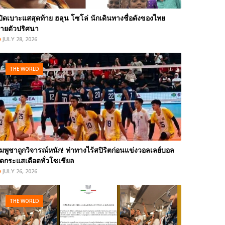
ปิดเบาะแสสุดท้าย ฮลุน โซโล่ นักเดินทางชื่อดังของไทย
ายตัวปริศนา
JULY 28, 2026
THE WORLD
ัมพูชาถูกวิจารณ์หนัก! ท่าทางไร้สปิริตก่อนแข่งวอลเลย์บอล
ุดกระแสเดือดทั่วโซเชียล
JULY 26, 2026
THE WORLD