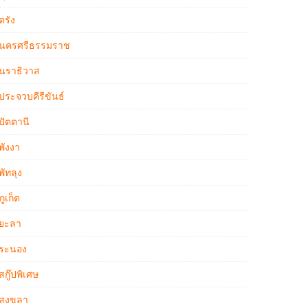
ตรัง
นครศรีธรรมราช
นราธิวาส
ประจวบคีรีขันธ์
ปัตตานี
พังงา
พัทลุง
ภูเก็ต
ยะลา
ระนอง
สกู๊ปพิเศษ
สงขลา