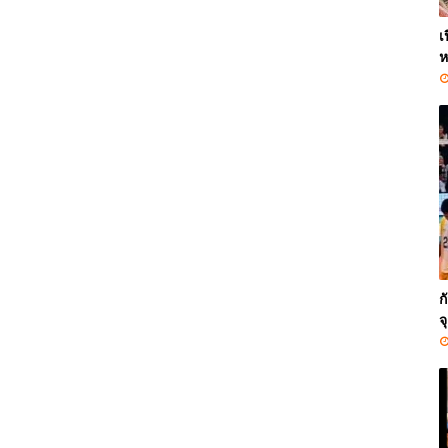
เ
ห
ก
จ