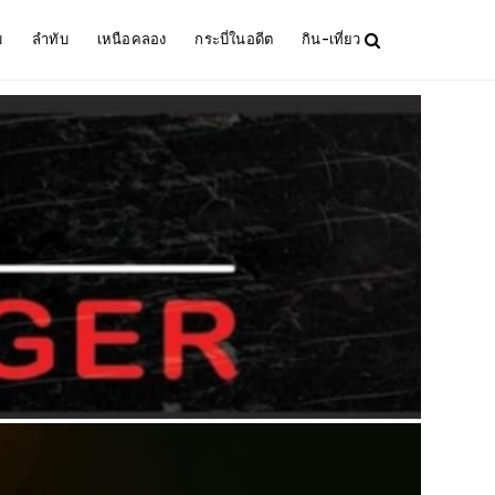
ม
ลำทับ
เหนือคลอง
กระบี่ในอดีต
กิน-เที่ยว