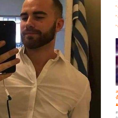
ส
พ
ส
ก