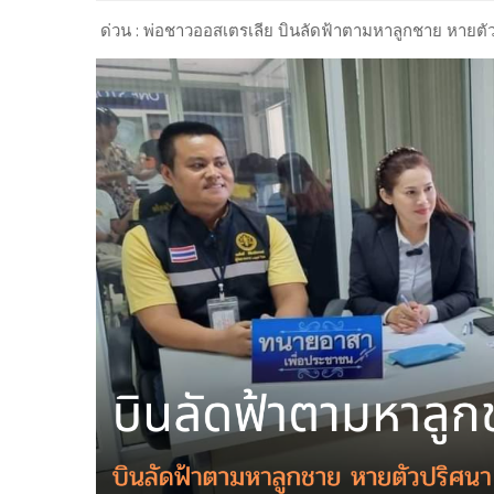
ด่วน : พ่อชาวออสเตรเลีย บินลัดฟ้าตามหาลูกชาย หายตัว