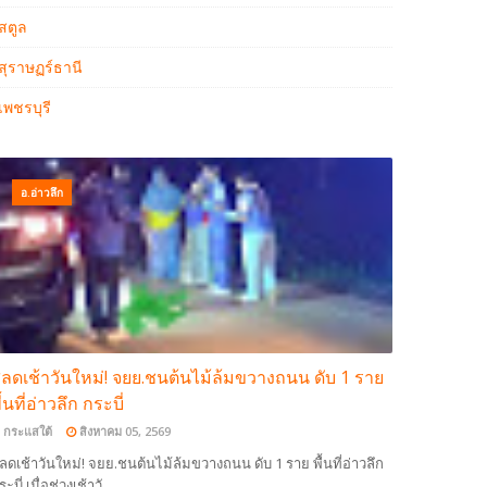
สตูล
สุราษฏร์ธานี
เพชรบุรี
อ.อ่าวลึก
ลดเช้าวันใหม่! จยย.ชนต้นไม้ล้มขวางถนน ดับ 1 ราย
ื้นที่อ่าวลึก กระบี่
กระแสใต้
สิงหาคม 05, 2569
ลดเช้าวันใหม่! จยย.ชนต้นไม้ล้มขวางถนน ดับ 1 ราย พื้นที่อ่าวลึก
ระบี่ เมื่อช่วงเช้าวั…