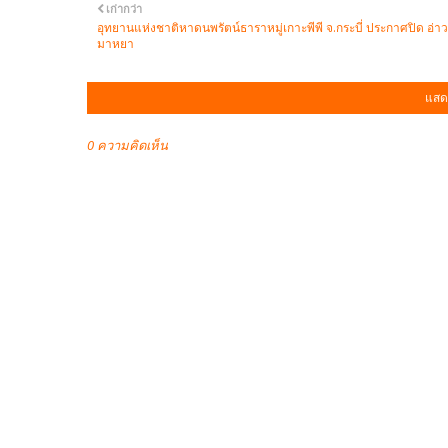
เก่ากว่า
อุทยานแห่งชาติหาดนพรัตน์ธาราหมู่เกาะพีพี จ.กระบี่ ประกาศปิด อ่าว
มาหยา
แสด
0 ความคิดเห็น