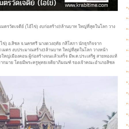
ตรวัดเจดีย์ (ไอ้ไข่) งบก่อสร้าง3ล้านบาท ใหญ่ที่สุดในโลก วาง
ไข่) อ.สิชล จ.นครศรี นางดวงฤทัย กสิโสภา นักธุรกิจจาก
1เมตร งบประมาณสร้าง3ล้านบาท ใหญ่ที่สุดในโลก วางหน้า
กิจใหญ่เมืองคอน ผู้ก่อสร้างจนแล้วเสร็จ มีพ.ต.ประเสริฐ สายทองแท้
่วมมากมาย โดยมีพระครูพุทธเจติยาภิมณฑ์ รองเจ้าคณะอำเภอสิชล