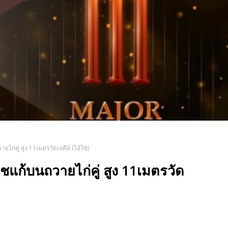
่คู่ สูง 11เมตรวัดเจดีย์ (ไอ้ไข่)
แก้บนถวายไก่คู่ สูง 11เมตรวัด