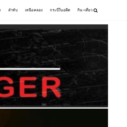
ม
ลำทับ
เหนือคลอง
กระบี่ในอดีต
กิน-เที่ยว