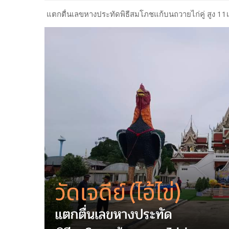
แตกตื่นเลขหางประทัดพิธีสมโภชแก้บนถวายไก่คู่ สูง 11เ