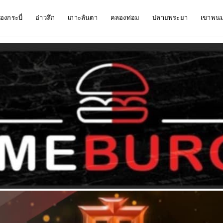
ืองกระบี่
อ่าวลึก
เกาะลันตา
คลองท่อม
ปลายพระยา
เขาพน