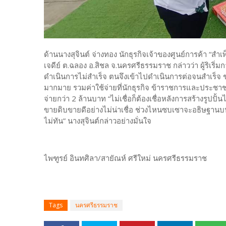
ด้านนางสุจินต์ จ่างทอง นักธุรกิจเจ้าของศูนย์การค้า “สำเพ็
เจดีย์ ต.ฉลอง อ.สิชล จ.นครศรีธรรมราช กล่าวว่า ผู้ริเริ่
ดำเนินการไม่สำเร็จ ตนจึงเข้าไปดำเนินการต่อจนสำเร็จ ช่ว
มากมาย รวมค่าใช้จ่ายที่นักธุรกิจ ข้าราชการและประชา
จ่ายกว่า 2 ล้านบาท “ไม่เชื่อก็ต้องเชื่อหลังการสร้างรูปปั
ขายดิบขายดีอย่างไม่น่าเชื่อ ช่วงไหนซบเซาจะอธิษฐานบ
ไม่ทัน” นางสุจินต์กล่าวอย่างมั่นใจ
ไพฑูรย์ อินทศิลา/สายัณห์ ศรีใหม่ นครศรีธรรมราช
Tags
นครศรีธรรมราช