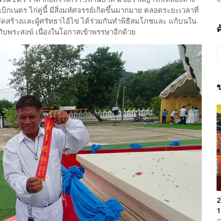
ิกเนตร ไก่คู่นี้ มีสิ่งมหัศจรรย์เกิดขึ้นมากมาย ตลอดระยะเวลาที่
้จัดสร้างและผู้ศรัทธาไอ้ไข่ ได้ร่วมกันทำพิธีสมโภชและ แก้บนใน
กับพระสงฆ์ เนื่องในโอกาสเข้าพรรษาอีกด้วย
ข
2
1