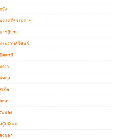
ตรัง
นครศรีธรรมราช
นราธิวาส
ประจวบคีรีขันธ์
ปัตตานี
พังงา
พัทลุง
ภูเก็ต
ยะลา
ระนอง
สกู๊ปพิเศษ
สงขลา