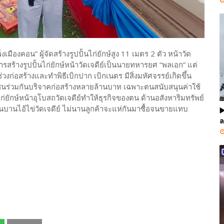
งเมืองคอน” ผู้จัดสร้างรูปปั้นไก่ยักษ์สูง 11 เมตร 2 ตัว หน้าวัด
มการสร้างรูปปั้นไก่ยักษ์หน้าวัดเจดีย์เป็นนายทหารยศ “พลเอก” แต่
งก่อสร้างและทำพิธีเบิกปาก เบิกเนตร มีสิ่งมหัศจรรย์เกิดขึ้น
ชนร่วมกันบริจาคก่อสร้างหลายล้านบาท เฉพาะตนสนับสนุนค่าใช้
้นไก่ยักษ์หน้าอุโบสถวัดเจดีย์ทำให้ธุรกิจของตน ด้านอสังหาริมทรัพย์
นบานไอ้ไข่วัดเจดีย์ ไม่นานลูกค้าจะแห่กันมาซื้อจนขายแทบ
▶
ล