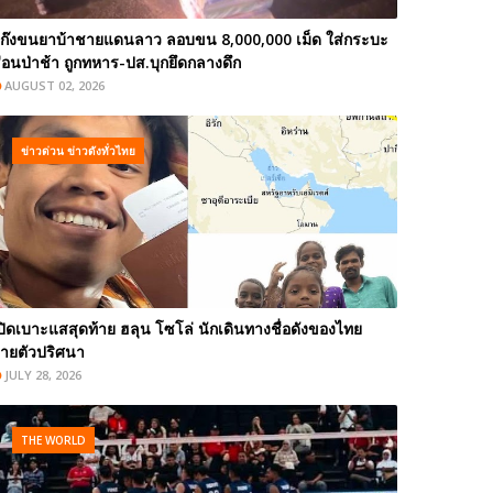
ก๊งขนยาบ้าชายแดนลาว ลอบขน 8,000,000 เม็ด ใส่กระบะ
่อนป่าช้า ถูกทหาร-ปส.บุกยึดกลางดึก
AUGUST 02, 2026
ข่าวด่วน ข่าวดังทั่วไทย
ปิดเบาะแสสุดท้าย ฮลุน โซโล่ นักเดินทางชื่อดังของไทย
ายตัวปริศนา
JULY 28, 2026
THE WORLD