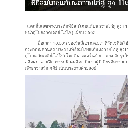
แตกตื่นเลขหางประทัดพิธีสมโภชแก้บนถวายไก่คู่ สูง 11เม
หน้าอุโบสถวัดเจดีย์(ไอ้ไข่) เมื่อปี 2562
เมื่อเวลา 10.00น.ของวันนี้(21ก.ค.67) ที่วัดเจดีย์(ไอ้
กรุงเทพมหานคร ประธานพิธีสมโภชแก้บนถวายไก่คู่ สูง1
อุโบสถวัดเจดีย์(ไอ้ใข่) โดยมีนางสมจินต์ จ่างทอง นักธุร
อดีตผบ. ค่ายฝึกการรบพิเศษสิชล มีแขกผู้มีเกียรติมาร
เจ้าอาวาสวัดเจดีย์ เป็นประธานฝ่ายสงฆ์