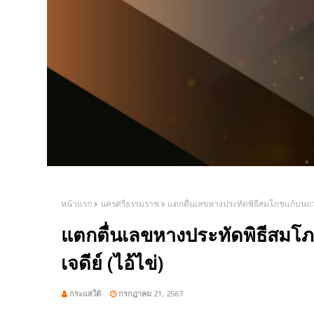
หน้าแรก
นครศรีธรรมราช
แตกตื่นเลขหางประทัดพิธีสมโภชแก้บนถวายไก
แตกตื่นเลขหางประทัดพิธีสมโภช
เจดีย์ (ไอ้ไข่)
กระแสใต้
กรกฎาคม 21, 2567