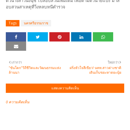
ตัวนางสาวนงนุช ไปสอบสวนเพิ่มเติม เพื่อตามตัวนายแป๊ะ มาส
อบสวนสาเหตุที่วิ่งหลบหนีตำรวจ
Tags
นครศรีธรรมราช
เก่ากว่า
ใหม่กว่า
"ขันโตก"วิถีชีวิตและวัฒนธรรมแห่ง
ฝรั่งหัวใจสีเขียว! นทท.สาวต่างชาติ
ล้านนา
เดินเก็บขยะหาดยะนุ้ย
แสดงความคิดเห็น
0 ความคิดเห็น