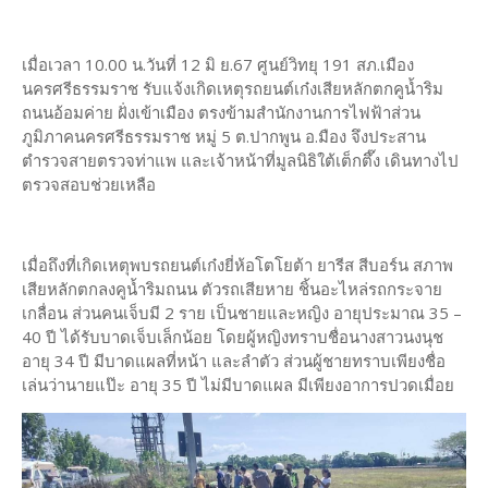
เมื่อเวลา 10.00 น.วันที่ 12 มิ ย.67 ศูนย์วิทยุ 191 สภ.เมือง
นครศรีธรรมราช รับแจ้งเกิดเหตุรถยนต์เก๋งเสียหลักตกคูน้ำริม
ถนนอ้อมค่าย ฝั่งเข้าเมือง ตรงข้ามสำนักงานการไฟฟ้าส่วน
ภูมิภาคนครศรีธรรมราช หมู่ 5 ต.ปากพูน อ.มือง จึงประสาน
ตำรวจสายตรวจท่าแพ และเจ้าหน้าที่มูลนิธิใต้เต็กตึ๊ง เดินทางไป
ตรวจสอบช่วยเหลือ
เมื่อถึงที่เกิดเหตุพบรถยนต์เก๋งยี่ห้อโตโยต้า ยารีส สีบอร์น สภาพ
เสียหลักตกลงคูน้ำริมถนน ตัวรถเสียหาย ชิ้นอะไหล่รถกระจาย
เกลื่อน ส่วนคนเจ็บมี 2 ราย เป็นชายและหญิง อายุประมาณ 35 –
40 ปี ได้รับบาดเจ็บเล็กน้อย โดยผู้หญิงทราบชื่อนางสาวนงนุช
อายุ 34 ปี มีบาดแผลที่หน้า และลำตัว ส่วนผู้ชายทราบเพียงชื่อ
เล่นว่านายแป๊ะ อายุ 35 ปี ไม่มีบาดแผล มีเพียงอาการปวดเมื่อย