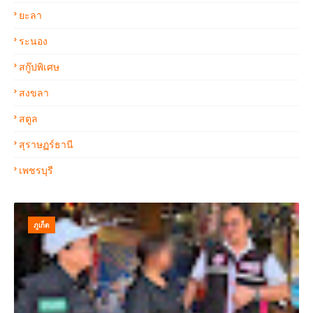
ยะลา
ระนอง
สกู๊ปพิเศษ
สงขลา
สตูล
สุราษฏร์ธานี
เพชรบุรี
ภูเก็ต