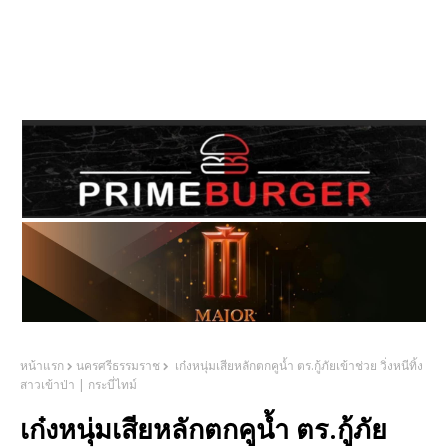
หน้าแรก
นครศรีธรรมราช
เก๋งหนุ่มเสียหลักตกคูน้ำ ตร.กู้ภัยเข้าช่วย วิ่งหนีทิ้ง
สาวเข้าป่า | กระบี่ไทม์
เก๋งหนุ่มเสียหลักตกคูน้ำ ตร.กู้ภัย