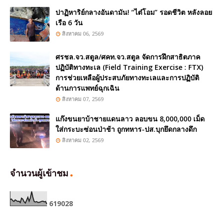
ปาฏิหาริย์กลางอันดามัน! “ไต๋โอม” รอดชีวิต หลังลอย
เรือ 6 วัน
สิงหาคม 06, 2569
ศรชล.จว.สตูล/ศคท.จว.สตูล จัดการฝึกสาธิตภาค
ปฏิบัติทางทะเล (Field Training Exercise : FTX)
การช่วยเหลือผู้ประสบภัยทางทะเลและการปฏิบัติ
ด้านการแพทย์ฉุกเฉิน
สิงหาคม 07, 2569
แก๊งขนยาบ้าชายแดนลาว ลอบขน 8,000,000 เม็ด
ใส่กระบะซ่อนป่าช้า ถูกทหาร-ปส.บุกยึดกลางดึก
สิงหาคม 02, 2569
จำนวนผู้เข้าชม
6
1
9
0
2
8