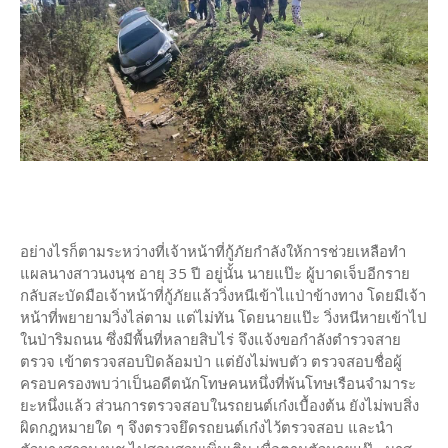
อย่างไรก็ตามระหว่างที่เจ้าหน้าที่กู้ภัยกำลังให้การช่วยเหลือทำ
แผลนางสาวนงนุช อายุ 35 ปี อยู่นั้น นายแป๊ะ ผู้บาดเจ็บอีกราย
กลับสะบัดมือเจ้าหน้าที่กู้ภัยแล้ววิ่งหนีเข้าไแป่าข้างทาง โดยมีเจ้า
หน้าที่พยายามวิ่งไล่ตาม แต่ไม่ทัน โดยนายแป๊ะ วิ่งหนีหายเข้าไป
ในป่าริมถนน ซึ่งมีพื้นที่หลายสิบไร่ จึงแจ้งขอกำลังตำรวจสาย
ตรวจ เข้าตรวจสอบปิดล้อมป่า แต่ยังไม่พบตัว ตรวจสอบชื่อผู้
ครอบครองพบว่าเป็นอดีตนักโทษคนหนึ่งที่พ้นโทษเรือนจำมาระ
ยะหนึ่งแล้ว ส่วนการตรวจสอบในรถยนต์เก๋งเบื้องต้น ยังไม่พบสิ่ง
ผิดกฎหมายใด ๆ จึงตรวจยึดรถยนต์เก๋งไว้ตรวจสอบ และนำ