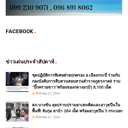
FACEBOOK
ข่าวเด่นประจำสัปดาห์
ชุดปฏิบัติการพิเศษฝ่ายปกครอง อ.เมืองกระบี่ ร่วมกับ
กองบังคับการสืบสวนสอบสวนตำรวจภูธรภาค8 รวบ
“บิ๊กทรายขาว”พร้อมของกลางยๅบ้ๅ 8,100 เม็ด
สิงหาคม 07, 2569
สภ.บางขัน ลุยปราบปรามยาเสwติดและอาวุธปืนใน
พื้นที่! จับกุม ยาบ้า 264 เม็ด พร้อมอๅวุธปืน 5 กระบอก
สิงหาคม 07, 2569