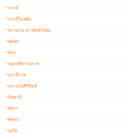
กระบี่
กระบี่ในอดีต
ข่าวด่วน ข่าวดังทั่วไทย
ชุมพร
ตรัง
นครศรีธรรมราช
นราธิวาส
ประจวบคีรีขันธ์
ปัตตานี
พังงา
พัทลุง
ภูเก็ต