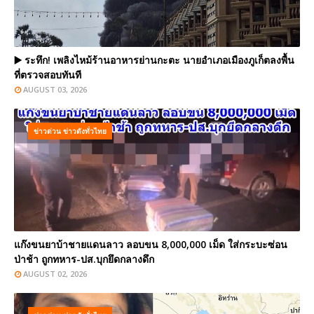
▶️ ระทึก! เพลิงไหม้ร้านอาหารย่านกะตะ นายอำเภอเมืองภูเก็ตลงพื้น
ที่ตรวจสอบทันที
AUGUST 03, 2026
ข่าวด่วน ข่าวดังทั่วไทย
แก๊งขนยาบ้าชายแดนลาว ลอบขน 8,000,000 เม็ด ใส่กระบะซ่อน
ป่าช้า ถูกทหาร-ปส.บุกยึดกลางดึก
AUGUST 02, 2026