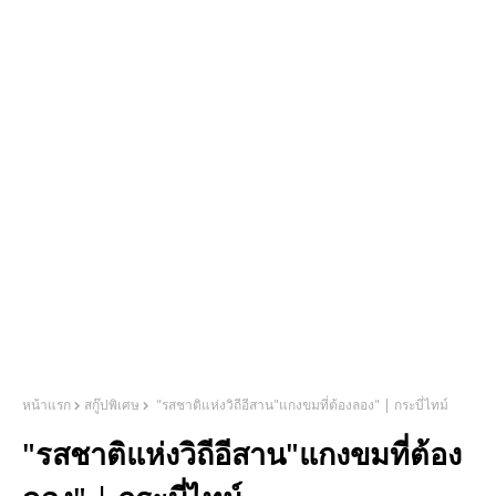
หน้าแรก
สกู๊ปพิเศษ
"รสชาติแห่งวิถีอีสาน"แกงขมที่ต้องลอง" | กระบี่ไทม์
"รสชาติแห่งวิถีอีสาน"แกงขมที่ต้อง