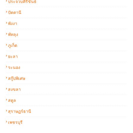
ประจวบคีรีขันธ์
ปัตตานี
พังงา
พัทลุง
ภูเก็ต
ยะลา
ระนอง
สกู๊ปพิเศษ
สงขลา
สตูล
สุราษฏร์ธานี
เพชรบุรี