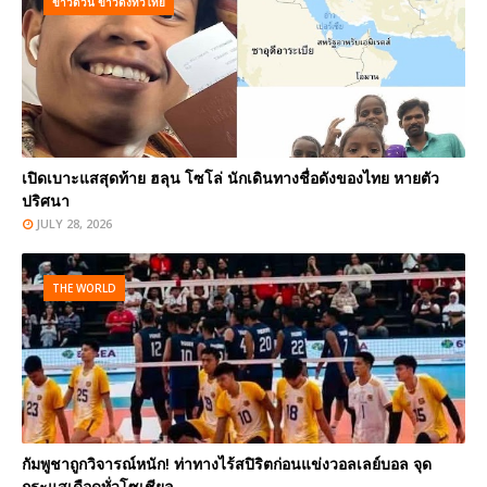
ข่าวด่วน ข่าวดังทั่วไทย
เปิดเบาะแสสุดท้าย ฮลุน โซโล่ นักเดินทางชื่อดังของไทย หายตัว
ปริศนา
JULY 28, 2026
THE WORLD
กัมพูชาถูกวิจารณ์หนัก! ท่าทางไร้สปิริตก่อนแข่งวอลเลย์บอล จุด
กระแสเดือดทั่วโซเชียล