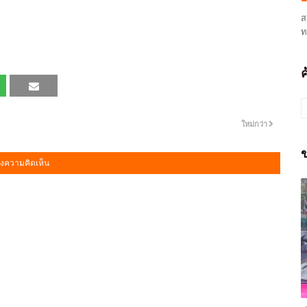
ส
ท
ใหม่กว่า
ข
งความคิดเห็น