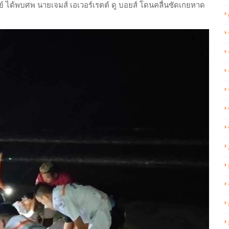
ได้พบศพ นายเจมส์ เอเวอร์เรตต์ ดู บอยส์ โดนคลื่นซัดเกยหาด