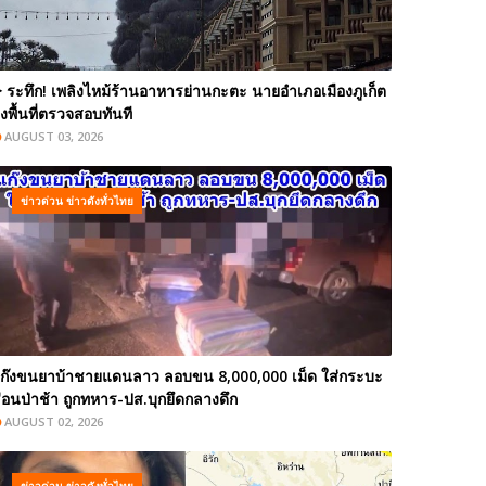
️ ระทึก! เพลิงไหม้ร้านอาหารย่านกะตะ นายอำเภอเมืองภูเก็ต
งพื้นที่ตรวจสอบทันที
AUGUST 03, 2026
ข่าวด่วน ข่าวดังทั่วไทย
ก๊งขนยาบ้าชายแดนลาว ลอบขน 8,000,000 เม็ด ใส่กระบะ
่อนป่าช้า ถูกทหาร-ปส.บุกยึดกลางดึก
AUGUST 02, 2026