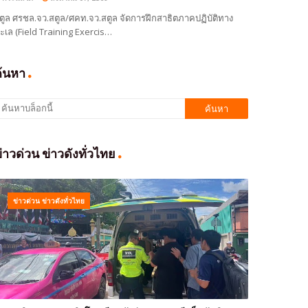
ตูล ศรชล.จว.สตูล/ศคท.จว.สตูล จัดการฝึกสาธิตภาคปฏิบัติทาง
ะเล (Field Training Exercis…
ค้นหา
่าวด่วน ข่าวดังทั่วไทย
ข่าวด่วน ข่าวดังทั่วไทย