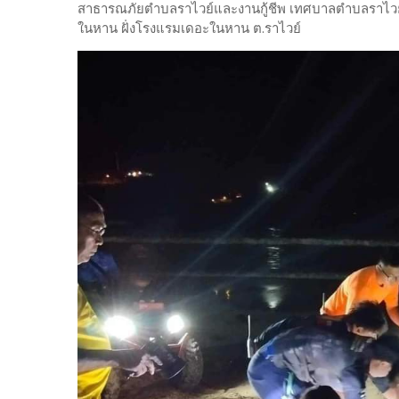
สาธารณภัยตำบลราไวย์และงานกู้ชีพ เทศบาลตำบลราไวย์ 
ในหาน ฝั่งโรงแรมเดอะในหาน ต.ราไวย์