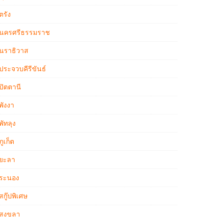
ตรัง
นครศรีธรรมราช
นราธิวาส
ประจวบคีรีขันธ์
ปัตตานี
พังงา
พัทลุง
ภูเก็ต
ยะลา
ระนอง
สกู๊ปพิเศษ
สงขลา