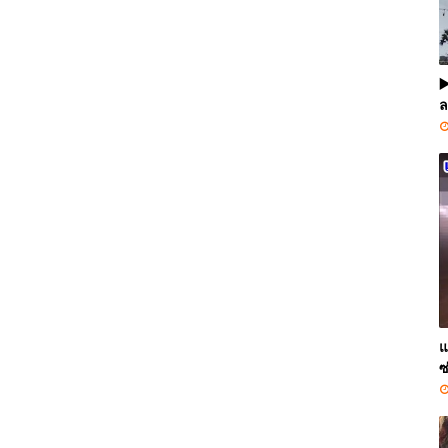
▶
ล
แ
ซ