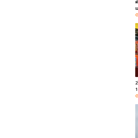
ด
แ
2
1