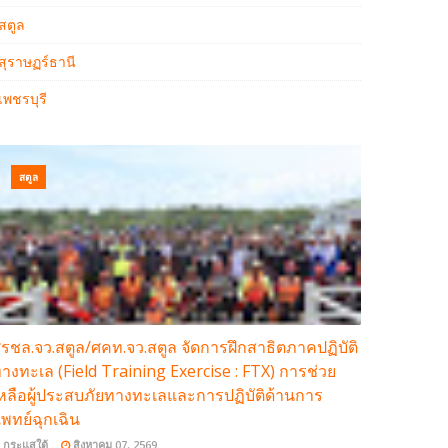
สตูล
สุราษฏร์ธานี
เพชรบุรี
สตูล
รชล.จว.สตูล/ศคท.จว.สตูล จัดการฝึกสาธิตภาคปฏิบัติ
างทะเล (Field Training Exercise : FTX) การช่วย
หลือผู้ประสบภัยทางทะเลและการปฏิบัติด้านการ
พทย์ฉุกเฉิน
กระแสใต้
สิงหาคม 07, 2569