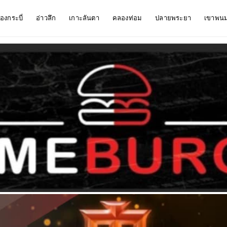
ืองกระบี่
อ่าวลึก
เกาะลันตา
คลองท่อม
ปลายพระยา
เขาพน