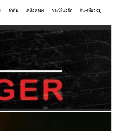
ม
ลำทับ
เหนือคลอง
กระบี่ในอดีต
กิน-เที่ยว