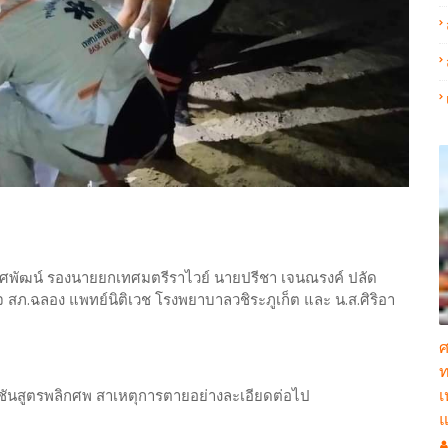
ยศพัฒน์ รองนายยกเทศมตรีราไวย์ นายปรีชา เจนณรงค์ ปลัด
สภ.ฉลอง แพทย์นิติเวช โรงพยาบาลวชิระภูเก็ต และ น.ส.ศิริอา
ศ
ท
เ
ช ชันสูตรพลิกศพ สาเหตุการตายอย่างละเอียดต่อไป
แ